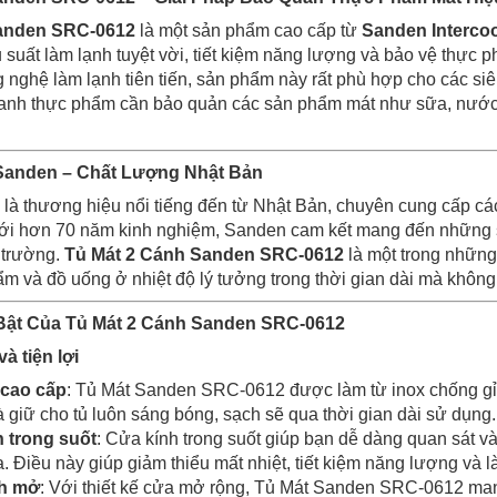
Sanden SRC-0612
là một sản phẩm cao cấp từ
Sanden Intercoo
suất làm lạnh tuyệt vời, tiết kiệm năng lượng và bảo vệ thực ph
g nghệ làm lạnh tiên tiến, sản phẩm này rất phù hợp cho các si
anh thực phẩm cần bảo quản các sản phẩm mát như sữa, nước gi
Sanden – Chất Lượng Nhật Bản
là thương hiệu nổi tiếng đến từ Nhật Bản, chuyên cung cấp cá
Với hơn 70 năm kinh nghiệm, Sanden cam kết mang đến những 
i trường.
Tủ Mát 2 Cánh Sanden SRC-0612
là một trong những
m và đồ uống ở nhiệt độ lý tưởng trong thời gian dài mà khôn
 Bật Của Tủ Mát 2 Cánh Sanden SRC-0612
và tiện lợi
 cao cấp
: Tủ Mát Sanden SRC-0612 được làm từ inox chống gỉ 
 giữ cho tủ luôn sáng bóng, sạch sẽ qua thời gian dài sử dụng.
 trong suốt
: Cửa kính trong suốt giúp bạn dễ dàng quan sát 
 Điều này giúp giảm thiểu mất nhiệt, tiết kiệm năng lượng và l
nh mở
: Với thiết kế cửa mở rộng, Tủ Mát Sanden SRC-0612 mang 