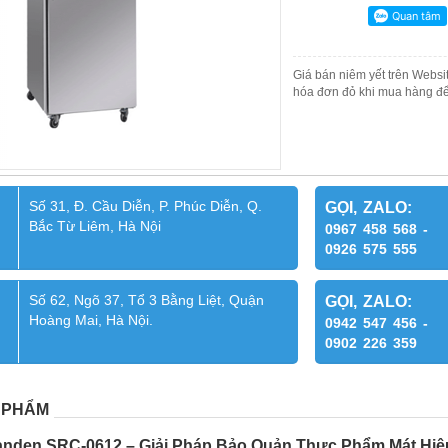
Giá bán niêm yết trên Websit
hóa đơn đỏ khi mua hàng để
Số 31, Đ. Cầu Diễn, P. Phúc Diễn, Q.
GỌI, ZALO:
Bắc Từ Liêm, Hà Nội
0967 458 568 -
0926 575 555
Số 62, Ngõ 37, Tổ 3 Bằng Liệt, Quận
GỌI, ZALO:
Hoàng Mai, Hà Nội.
0942 547 456 -
0902 226 359
 PHẨM
anden SRC-0612 – Giải Pháp Bảo Quản Thực Phẩm Mát Hiệ