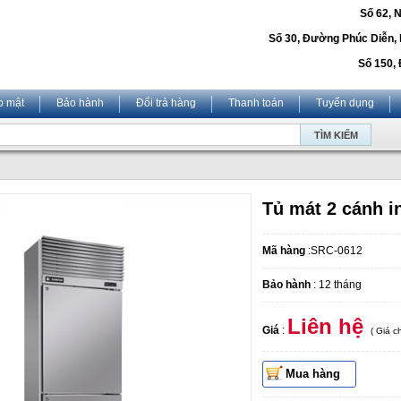
Số 62, 
Số 30, Đường Phúc Diễn,
Số 150, 
o mật
Bảo hành
Đổi trả hàng
Thanh toán
Tuyển dụng
Tủ mát 2 cánh 
Mã hàng
:SRC-0612
Bảo hành
: 12 tháng
Liên hệ
Giá
:
( Giá 
Mua hàng