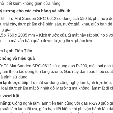
hời tiết kiệm không gian cửa hàng.
Lý tưởng cho các cửa hàng và siêu thị
0 lít – Tủ Mát Sanden SRC-0612 có dung tích 530 lít, phù hợp đ
 trái cây, thực phẩm chế biến sẵn, nước giải khát, giúp bạn d
ng gian.
15 x 760 x 2005 mm – Kích thước của tủ mát này rất phù hợp vớ
iện tích mà vẫn bảo quản được lượng thực phẩm lớn.
m Lạnh Tiên Tiến
chóng và hiệu quả
0
: Tủ Mát Sanden SRC-0612 sử dụng gas R-290, một loại gas th
iảm thiểu tác động lên tầng ozone. Gas này đảm bảo hiệu suất l
á trình sử dụng.
 lạnh trực tiếp
: Tủ mát sử dụng công nghệ làm lạnh trực tiếp, 
 loại thực phẩm mát ở nhiệt độ lý tưởng mà không làm mất đi 
 vượt trội
n năng
: Công nghệ làm lạnh tiên tiến cùng với gas R-290 giúp g
u suất làm lạnh tối ưu, giúp bạn tiết kiệm chi phí vận hành lâu dà