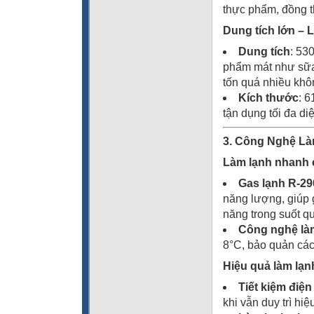
thực phẩm, đồng t
Dung tích lớn – 
Dung tích
: 53
phẩm mát như sữa,
tốn quá nhiều khô
Kích thước
: 6
tận dụng tối đa d
3. Công Nghệ Là
Làm lạnh nhanh 
Gas lạnh R-29
năng lượng, giúp g
năng trong suốt qu
Công nghệ làm
8°C, bảo quản các
Hiệu quả làm lạnh
Tiết kiệm điệ
khi vẫn duy trì hiệ