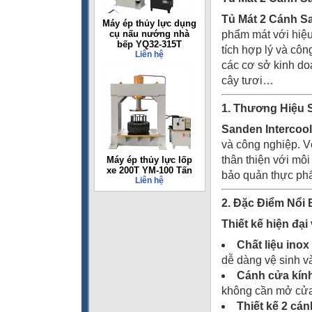
Tủ Mát 2 Cánh 
Máy ép thủy lực dụng
cụ nấu nướng nhà
phẩm mát với hiệu 
bếp YQ32-315T
tích hợp lý và côn
Liên hệ
các cơ sở kinh do
cây tươi…
1. Thương Hiệu 
Sanden Intercool
và công nghiệp. 
thân thiện với mô
Máy ép thủy lực lốp
xe 200T YM-100 Tấn
bảo quản thực phẩ
Liên hệ
2. Đặc Điểm Nổi
Thiết kế hiện đại 
Chất liệu inox
dễ dàng vệ sinh và
Cánh cửa kính
không cần mở cửa.
Thiết kế 2 cá