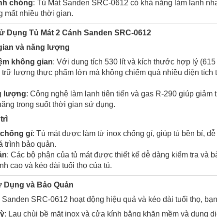
nh chóng
: Tủ Mát Sanden SRC-0612 có khả năng làm lạnh nh
 mất nhiều thời gian.
Sử Dụng Tủ Mát 2 Cánh Sanden SRC-0612
gian và năng lượng
kiệm không gian
: Với dung tích 530 lít và kích thước hợp lý (
 trữ lượng thực phẩm lớn mà không chiếm quá nhiều diện tích
g lượng
: Công nghệ làm lạnh tiên tiến và gas R-290 giúp giảm t
năng trong suốt thời gian sử dụng.
trì
 chống gỉ
: Tủ mát được làm từ inox chống gỉ, giúp tủ bền bỉ, 
á trình bảo quản.
ản
: Các bộ phận của tủ mát được thiết kế dễ dàng kiểm tra và 
ạnh cao và kéo dài tuổi thọ của tủ.
ử Dụng và Bảo Quản
Sanden SRC-0612 hoạt động hiệu quả và kéo dài tuổi thọ, bạn 
kỳ
: Lau chùi bề mặt inox và cửa kính bằng khăn mềm và dung dị