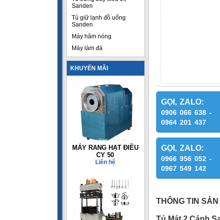
Sanden
Tủ giữ lạnh đồ uống
Sanden
Máy hâm nóng
Máy làm đá
KHUYẾN MÃI
GỌI, ZALO:
0906 066 638 -
0964 201 437
MÁY RANG HẠT ĐIỀU
GỌI, ZALO:
CY 50
0966 956 052 -
Liên hệ
0967 549 142
THÔNG TIN SẢN
Tủ Mát 2 Cánh S