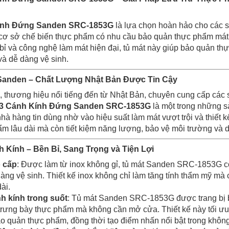
Kính Đứng Sanden SRC-1853G
là lựa chọn hoàn hảo cho các si
cơ sở chế biến thực phẩm có nhu cầu bảo quản thực phẩm mát vớ
 bỉ và công nghệ làm mát hiện đại, tủ mát này giúp bảo quản thự
à dễ dàng vệ sinh.
Sanden – Chất Lượng Nhật Bản Được Tin Cậy
, thương hiệu nổi tiếng đến từ Nhật Bản, chuyên cung cấp các 
 3 Cánh Kính Đứng Sanden SRC-1853G
là một trong những 
à hàng tin dùng nhờ vào hiệu suất làm mát vượt trội và thiết k
m lâu dài mà còn tiết kiệm năng lượng, bảo vệ môi trường và d
nh Kính – Bền Bỉ, Sang Trọng và Tiện Lợi
o cấp
: Được làm từ inox không gỉ, tủ mát Sanden SRC-1853G có
àng vệ sinh. Thiết kế inox không chỉ làm tăng tính thẩm mỹ mà 
ài.
nh kính trong suốt
: Tủ mát Sanden SRC-1853G được trang bị b
trưng bày thực phẩm mà không cần mở cửa. Thiết kế này tối ưu
ảo quản thực phẩm, đồng thời tạo điểm nhấn nổi bật trong không