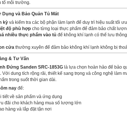
 tố môi trường.
 Dụng và Bảo Quản Tủ Mát
h kỳ
và kiểm tra các bộ phận làm lạnh để duy trì hiệu suất tối ưu
iệt độ phù hợp
cho từng loại thực phẩm để đảm bảo chất lượng
á nhiều thực phẩm vào tủ
để không khí lạnh có thể lưu thôn
ron cửa
thường xuyên để đảm bảo không khí lạnh không bị thoát
Hàng & Tư Vấn
Kính Đứng Sanden SRC-1853G
là lựa chọn hoàn hảo để bảo q
 Với dung tích rộng rãi, thiết kế sang trọng và công nghệ làm m
ẩm trong suốt thời gian dài.
hôm nay
để:
i tiết về sản phẩm và ứng dụng
ưu đãi cho khách hàng mua số lượng lớn
ao hàng và lắp đặt tận nơi