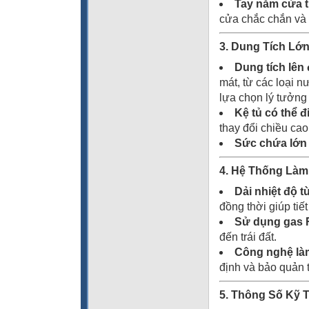
Tay nắm cửa ti
cửa chắc chắn và b
3. Dung Tích Lớ
Dung tích lên 
mát, từ các loại n
lựa chọn lý tưởng
Kệ tủ có thể đ
thay đổi chiều ca
Sức chứa lớn
4. Hệ Thống Làm
Dải nhiệt độ t
đồng thời giúp tiế
Sử dụng gas 
đến trái đất.
Công nghệ làm
định và bảo quản 
5. Thông Số Kỹ 