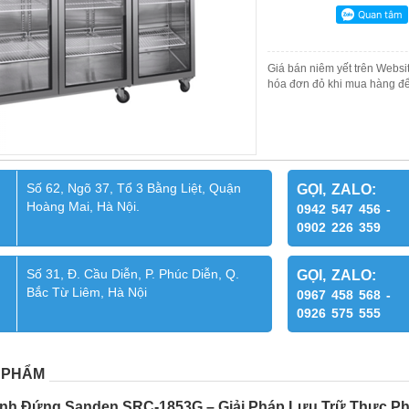
Giá bán niêm yết trên Websit
hóa đơn đỏ khi mua hàng để
Số 62, Ngõ 37, Tổ 3 Bằng Liệt, Quận
GỌI, ZALO:
Hoàng Mai, Hà Nội.
0942 547 456 -
0902 226 359
Số 31, Đ. Cầu Diễn, P. Phúc Diễn, Q.
GỌI, ZALO:
Bắc Từ Liêm, Hà Nội
0967 458 568 -
0926 575 555
 PHẨM
ính Đứng Sanden SRC-1853G – Giải Pháp Lưu Trữ Thực P