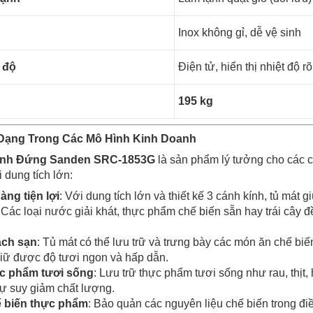
Inox không gỉ, dễ vệ sinh
 độ
Điện tử, hiển thị nhiệt độ r
195 kg
Dạng Trong Các Mô Hình Kinh Doanh
Kính Đứng Sanden SRC-1853G
là sản phẩm lý tưởng cho các 
 dung tích lớn:
àng tiện lợi
: Với dung tích lớn và thiết kế 3 cánh kính, tủ mát
 Các loại nước giải khát, thực phẩm chế biến sẵn hay trái cây đ
ách sạn
: Tủ mát có thể lưu trữ và trưng bày các món ăn chế biến
iữ được độ tươi ngon và hấp dẫn.
c phẩm tươi sống
: Lưu trữ thực phẩm tươi sống như rau, thịt,
sự suy giảm chất lượng.
ế biến thực phẩm
: Bảo quản các nguyên liệu chế biến trong điề