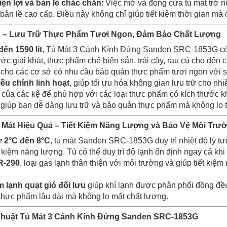
ện lợi và bản lề chắc chắn
: Việc mở và đóng cửa tủ mát trở n
ản lề cao cấp. Điều này không chỉ giúp tiết kiệm thời gian mà c
n – Lưu Trữ Thực Phẩm Tươi Ngon, Đảm Bảo Chất Lượng
đến 1590 lít
, Tủ Mát 3 Cánh Kính Đứng Sanden SRC-1853G có 
ước giải khát, thực phẩm chế biến sẵn, trái cây, rau củ cho đế
 cho các cơ sở có nhu cầu bảo quản thực phẩm tươi ngon với s
iều chỉnh linh hoạt
, giúp tối ưu hóa không gian lưu trữ cho nh
o của các kệ để phù hợp với các loại thực phẩm có kích thước 
giúp bạn dễ dàng lưu trữ và bảo quản thực phẩm mà không lo t
 Mát Hiệu Quả – Tiết Kiệm Năng Lượng và Bảo Vệ Môi Trư
ừ 2°C đến 8°C
, tủ mát Sanden SRC-1853G duy trì nhiệt độ lý 
t kiệm năng lượng. Tủ có thể duy trì độ lạnh ổn định ngay cả kh
R-290
, loại gas lạnh thân thiện với môi trường và giúp tiết kiệ
 lạnh quạt gió đối lưu
giúp khí lạnh được phân phối đồng đều
thực phẩm lâu dài mà không lo mất chất lượng.
Thuật Tủ Mát 3 Cánh Kính Đứng Sanden SRC-1853G