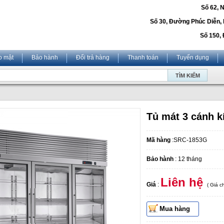
Số 62, 
Số 30, Đường Phúc Diễn,
Số 150, 
o mật
Bảo hành
Đổi trả hàng
Thanh toán
Tuyển dụng
Tủ mát 3 cánh 
Mã hàng
:SRC-1853G
Bảo hành
: 12 tháng
Liên hệ
Giá
:
( Giá 
Mua hàng