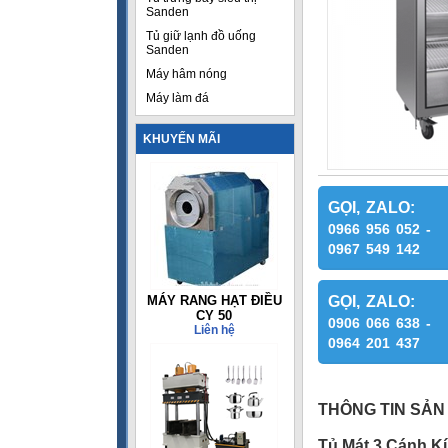
Sanden
Tủ giữ lạnh đồ uống
Sanden
Máy hâm nóng
Máy làm đá
KHUYẾN MÃI
GỌI, ZALO:
0966 956 052 -
0967 549 142
MÁY RANG HẠT ĐIỀU
GỌI, ZALO:
CY 50
0906 066 638 -
Liên hệ
0964 201 437
THÔNG TIN SẢN
Tủ Mát 3 Cánh K