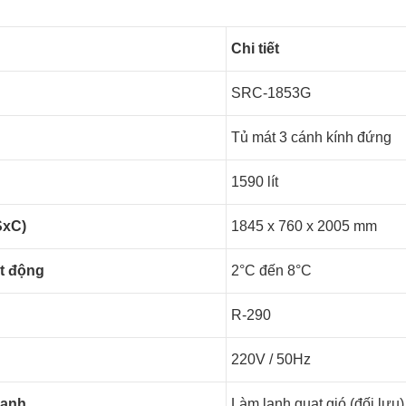
Chi tiết
SRC-1853G
Tủ mát 3 cánh kính đứng
1590 lít
SxC)
1845 x 760 x 2005 mm
ạt động
2°C đến 8°C
R-290
220V / 50Hz
lạnh
Làm lạnh quạt gió (đối lưu)