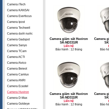
Camera iTech
Camera KANSAI
Camera Everfocus
Camera Ipost
Camera Techwell
Camera dưới nước
Camera giám sát Huviron
Camera g
Camera Gadspot
SK-ND331IR
SK
Camera Sanyo
Liên hệ
Bảo hành : 12 tháng
Bảo hà
Camera TCam
Camera ACTI
Camera Aivico
Camera Beieot
Camera Camlux
Camera ANRI
Camera Ecastel
Camera Huviron
Camera giám sát Huviron
Camera g
SK-ND311IR
SK
Camera D-Max
Liên hệ
Camera Goldeye
Bảo hành : 12 tháng
Bảo hà