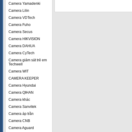
Camera Yamadenki
Camera Lilin
Camera VDTech
Camera Fuho
Camera Secus
Camera HIKVISION
Camera DAHUA
Camera CyTech
Camera giám sát trẻ em
Techwell
Camera WIT
CAMERA KEEPER
Camera Hyundai
Camera QIHAN
Camera khác
Camera Sanvitek
Camera áp trần
Camera CNB
Camera Aguard