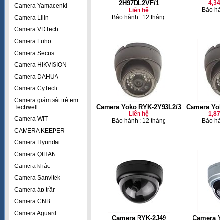
2H97DL2VF/1
4,3
Camera Yamadenki
Bảo hà
Liên hệ
Bảo hành : 12 tháng
Camera Lilin
Camera VDTech
Camera Fuho
Camera Secus
Camera HIKVISION
Camera DAHUA
Camera CyTech
Camera giám sát trẻ em
Camera Yoko RYK-2Y93L2/3
Camera Yo
Techwell
Liên hệ
1,8
Camera WIT
Bảo hành : 12 tháng
Bảo hà
CAMERA KEEPER
Camera Hyundai
Camera QIHAN
Camera khác
Camera Sanvitek
Camera áp trần
Camera CNB
Camera Aguard
Camera RYK-2J49
Camera 