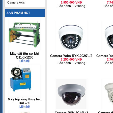
Camera Axis
1,950,000 VNĐ
7,7
Bảo hành : 12 tháng
Bảo hà
SẢN PHẨM HOT
Máy cắt tôn cơ khí
Camera Yoko RYK-2G97L/2
Camera Yo
Q11-3x1200
3,250,000 VNĐ
2,7
Liên hệ
Bảo hành : 12 tháng
Bảo hà
Máy tóp ống thủy lực
DXG-90
Liên hệ
Camera RYK-2G49L/2
Camera 