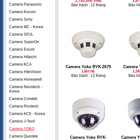
2,782,000 VNĐ
2,6
Camera Panasonic
Bảo hành : 12 tháng
Bảo hà
Camera Kocom
Camera Sony
Camera MC - Korea
Camera SFUL
Camera SuperOn
Camera Escort
Camera Hitaichi
Camera KCA
Camera Yoko RYK-2679
Camera 
Liên hệ
1,5
Camera HiteVision
Bảo hành : 12 tháng
Bảo hà
Camera Honeywell
Camera Neostech -
Korea
Camera Coretek
Camera Picotech
Camera KCE - Korea
Camera J-Tech
Camera YOKO
Camera Questek
Camera Yoko RYK-
Camera Y