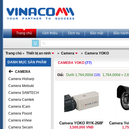
Trang chủ
Giới thiệu
Dịch vụ
Bảo mật
Bảo hành
Trang chủ
»
Thiết bị an ninh
»
Camera
»
Camera YOKO
DANH MỤC SẢN PHẨM
CAMERA YOKO
(77)
CAMERA
Giá:
Dưới 1,764,000đ
(18)
1,764,000đ » 2,
Camera Hisharp
Camera Metsuki
Camera SAMTECH
Camera Camtek
Camera ICam
Camera Pixord
Camera eView
Camera YOKO RYK-268F
Camera Yo
Camera Secam
3,500,000 VNĐ
1,7