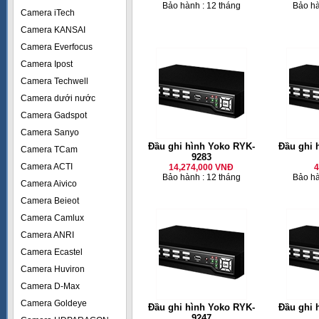
Bảo hành : 12 tháng
Bảo hà
Camera iTech
Camera KANSAI
Camera Everfocus
Camera Ipost
Camera Techwell
Camera dưới nước
Camera Gadspot
Camera Sanyo
Đầu ghi hình Yoko RYK-
Đầu ghi 
Camera TCam
9283
Camera ACTI
14,274,000 VNĐ
4
Bảo hành : 12 tháng
Bảo hà
Camera Aivico
Camera Beieot
Camera Camlux
Camera ANRI
Camera Ecastel
Camera Huviron
Camera D-Max
Camera Goldeye
Đầu ghi hình Yoko RYK-
Đầu ghi 
9247