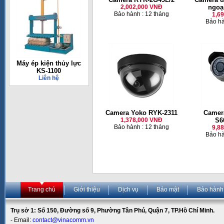
2,002,000 VNĐ
ngoạ
Bảo hành : 12 tháng
1,6
Bảo hà
Máy ép kiện thủy lực
KS-1100
Liên hệ
Camera Yoko RYK-2311
Camer
1,378,000 VNĐ
S6
Bảo hành : 12 tháng
9,8
Bảo hà
Trang chủ
Giới thiệu
Dịch vụ
Bảo mật
Bảo hành
Trụ sở 1: Số 150, Đường số 9, Phường Tân Phú, Quận 7, TP.Hồ Chí Minh.
- Email:
contact@vinacomm.vn