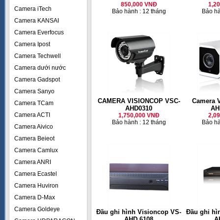
850,000 VNĐ
1,2
Camera iTech
Bảo hành : 12 tháng
Bảo hà
Camera KANSAI
Camera Everfocus
Camera Ipost
Camera Techwell
Camera dưới nước
Camera Gadspot
Camera Sanyo
CAMERA VISIONCOP VSC-
Camera V
Camera TCam
AHD0310
AH
Camera ACTI
1,750,000 VNĐ
2,0
Bảo hành : 12 tháng
Bảo hà
Camera Aivico
Camera Beieot
Camera Camlux
Camera ANRI
Camera Ecastel
Camera Huviron
Camera D-Max
Camera Goldeye
Đầu ghi hình Visioncop VS-
Đầu ghi hì
AHD 6108
A