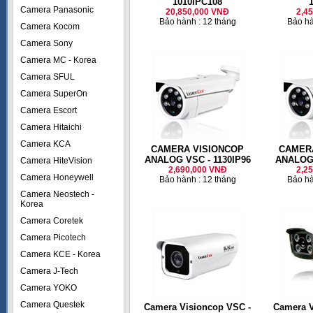
1010IPC108
Camera Panasonic
20,850,000 VNĐ
2,4
Bảo hành : 12 tháng
Bảo hà
Camera Kocom
Camera Sony
Camera MC - Korea
Camera SFUL
Camera SuperOn
Camera Escort
Camera Hitaichi
Camera KCA
CAMERA VISIONCOP
CAMER
ANALOG VSC - 1130IP96
ANALOG 
Camera HiteVision
2,690,000 VNĐ
2,2
Camera Honeywell
Bảo hành : 12 tháng
Bảo hà
Camera Neostech -
Korea
Camera Coretek
Camera Picotech
Camera KCE - Korea
Camera J-Tech
Camera YOKO
Camera Questek
Camera Visioncop VSC -
Camera V