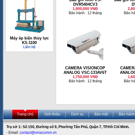
DVR5404CV3
D
1,900,000 VNĐ
2,8
Bảo hành : 12 tháng
Bảo hà
Máy ép kiện thủy lực
KS-1100
Liên hệ
CAMERA VISIONCOP
CAMER
ANALOG VSC-133AV6T
ANALOG
1,750,000 VNĐ
1,6
Bảo hành : 12 tháng
Bảo hà
Trang chủ
Giới thiệu
Dịch vụ
Bảo mật
Bảo hành
Trụ sở 1: Số 150, Đường số 9, Phường Tân Phú, Quận 7, TP.Hồ Chí Minh.
- Email:
contact@vinacomm.vn