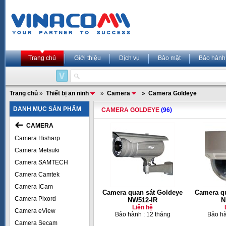
Trang chủ
Giới thiệu
Dịch vụ
Bảo mật
Bảo hành
Trang chủ
»
Thiết bị an ninh
»
Camera
»
Camera Goldeye
DANH MỤC SẢN PHẨM
CAMERA GOLDEYE
(96)
CAMERA
Camera Hisharp
Camera Metsuki
Camera SAMTECH
Camera Camtek
Camera ICam
Camera quan sát Goldeye
Camera q
Camera Pixord
NW512-IR
N
Liên hệ
Camera eView
Bảo hành : 12 tháng
Bảo hà
Camera Secam