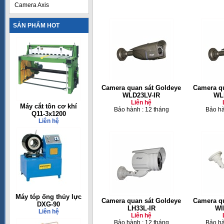
Camera Axis
SẢN PHẨM HOT
Camera quan sát Goldeye
Camera q
WLD23LV-IR
WL
Liên hệ
Máy cắt tôn cơ khí
Bảo hành : 12 tháng
Bảo hà
Q11-3x1200
Liên hệ
Máy tóp ống thủy lực
Camera quan sát Goldeye
Camera q
DXG-90
LH33L-IR
WI
Liên hệ
Liên hệ
Bảo hành : 12 tháng
Bảo hà