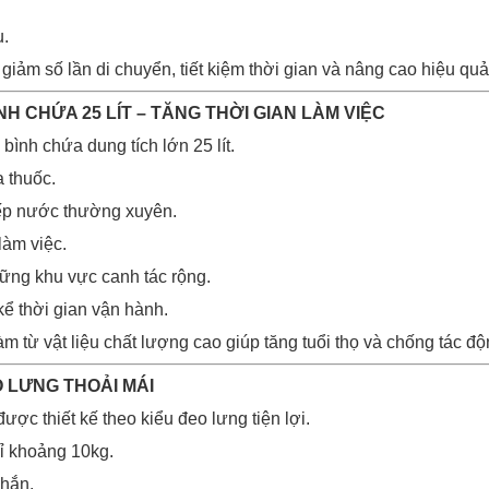
u.
giảm số lần di chuyển, tiết kiệm thời gian và nâng cao hiệu quả
ÌNH CHỨA 25 LÍT – TĂNG THỜI GIAN LÀM VIỆC
bình chứa dung tích lớn 25 lít.
 thuốc.
iếp nước thường xuyên.
làm việc.
ững khu vực canh tác rộng.
kể thời gian vận hành.
 từ vật liệu chất lượng cao giúp tăng tuổi thọ và chống tác độ
O LƯNG THOẢI MÁI
ợc thiết kế theo kiểu đeo lưng tiện lợi.
ỉ khoảng 10kg.
chắn.