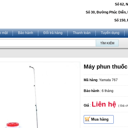
Số 62, 
Số 30, Đường Phúc Diễn,
Số 150, 
o mật
Bảo hành
Đổi trả hàng
Thanh toán
Tuyển dụng
Máy phun thuốc
Mã hàng
:Yamata 767
Bảo hành
: 6 tháng
Liên hệ
Giá
:
( Giá 
Mua hàng