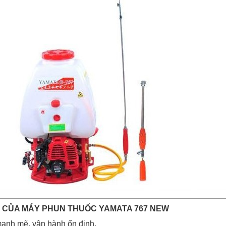
ẬT CỦA MÁY PHUN THUỐC YAMATA 767 NEW
mạnh mẽ, vận hành ổn định.