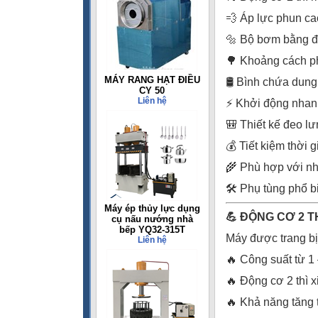
💨 Áp lực phun ca
🔩 Bộ bơm bằng đ
🌳 Khoảng cách ph
MÁY RANG HẠT ĐIỀU
🛢️ Bình chứa dung 
CY 50
Liên hệ
⚡ Khởi động nhan
🎒 Thiết kế đeo lư
💰 Tiết kiệm thời 
🌾 Phù hợp với nhi
🛠️ Phụ tùng phổ b
Máy ép thủy lực dụng
💪 ĐỘNG CƠ 2 
cụ nấu nướng nhà
bếp YQ32-315T
Máy được trang b
Liên hệ
🔥 Công suất từ 1
🔥 Động cơ 2 thì x
🔥 Khả năng tăng 