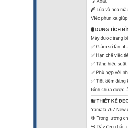
🥭 Xoài.
🌾 Lúa và hoa mà
Việc phun xa giúp 
🛢️ DUNG TÍCH B
Máy được trang bị 
✅ Giảm số lần pha
✅ Hạn chế việc t
✅ Tăng hiệu suất 
✅ Phù hợp với nh
✅ Tiết kiệm đáng 
Bình chứa được làm
🎒 THIẾT KẾ ĐE
Yamata 767 New đư
🎯 Trọng lượng ch
🎯 Dây đeo chắc 