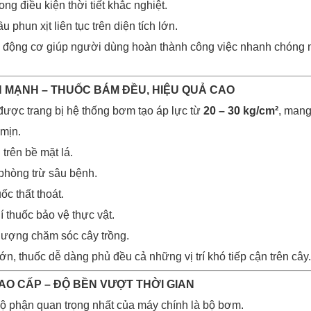
ong điều kiện thời tiết khắc nghiệt.
 phun xịt liên tục trên diện tích lớn.
ưu, động cơ giúp người dùng hoàn thành công việc nhanh chóng
N MẠNH – THUỐC BÁM ĐỀU, HIỆU QUẢ CAO
ược trang bị hệ thống bơm tạo áp lực từ
20 – 30 kg/cm²
, mang
mịn.
trên bề mặt lá.
phòng trừ sâu bệnh.
c thất thoát.
hí thuốc bảo vệ thực vật.
lượng chăm sóc cây trồng.
n, thuốc dễ dàng phủ đều cả những vị trí khó tiếp cận trên cây.
AO CẤP – ĐỘ BỀN VƯỢT THỜI GIAN
ộ phận quan trọng nhất của máy chính là bộ bơm.