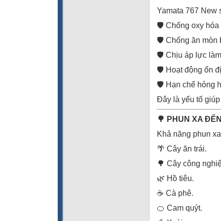
Yamata 767 New 
🛡️ Chống oxy hóa
🛡️ Chống ăn mòn 
🛡️ Chịu áp lực làm
🛡️ Hoạt động ổn đị
🛡️ Hạn chế hỏng 
Đây là yếu tố giúp
🌳 PHUN XA ĐẾN
Khả năng phun xa 
🌴 Cây ăn trái.
🌳 Cây công nghiệ
🌿 Hồ tiêu.
☕ Cà phê.
🍊 Cam quýt.