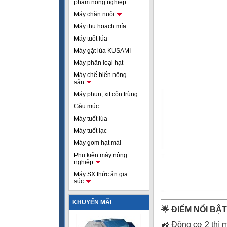
phẩm nông nghiệp
Máy chăn nuôi
Máy thu hoạch mía
Máy tuốt lúa
Máy gặt lúa KUSAMI
Máy phân loại hạt
Máy chế biến nông
sản
Máy phun, xịt côn trùng
Gàu múc
Máy tuốt lúa
Máy tuốt lạc
Máy gom hạt mài
Phụ kiện máy nông
nghiệp
Máy SX thức ăn gia
súc
KHUYẾN MÃI
🌟 ĐIỂM NỔI B
🚜 Động cơ 2 thì 