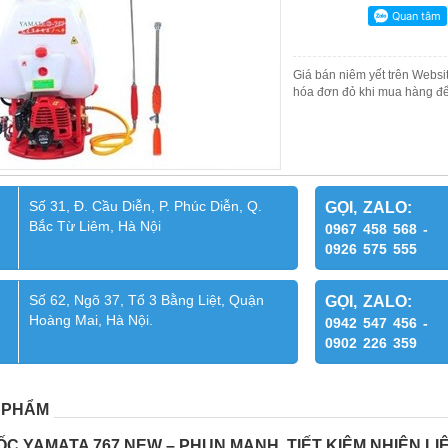
Giá bán niêm yết trên Websit
hóa đơn đỏ khi mua hàng để
Số 31, Đ. Cầu Diễn, P. Phúc Diễn, Q.
GỌI, ZALO:
Bắc Từ Liêm, Hà Nội
0967 458 568 -
0926 575 555
Số 62, Ngõ 37, Tổ 3 Bằng Liệt, Quận
GỌI, ZALO:
Hoàng Mai, Hà Nội.
0942 547 456 -
0902 226 359
 PHẨM
C YAMATA 767 NEW – PHUN MẠNH, TIẾT KIỆM NHIÊN LI