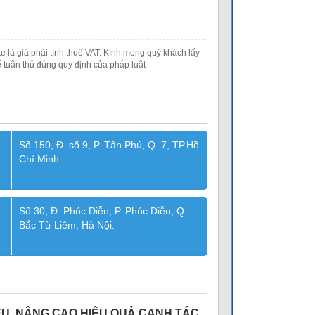
e là giá phải tính thuế VAT. Kính mong quý khách lấy
 tuân thủ đúng quy định của pháp luật
Số 150, Đ. số 9, P. Tân Phú, Q. 7, TP.Hồ
Chí Minh
Số 30, Đ. Phúc Diễn, P. Phúc Diễn, Q.
Bắc Từ Liêm, Hà Nội.
ỆU, NÂNG CAO HIỆU QUẢ CANH TÁC