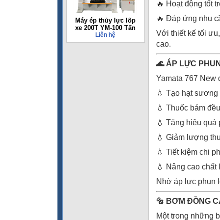
🔥 Hoạt động tốt tr
🔥 Đáp ứng nhu cầu
Máy ép thủy lực lốp
xe 200T YM-100 Tấn
Với thiết kế tối 
Liên hệ
cao.
🌊 ÁP LỰC PHU
Yamata 767 New đ
💧 Tạo hạt sương 
💧 Thuốc bám đều 
💧 Tăng hiệu quả 
💧 Giảm lượng thuố
💧 Tiết kiệm chi p
💧 Nâng cao chất 
Nhờ áp lực phun lớ
🔩 BƠM ĐỒNG C
Một trong những b