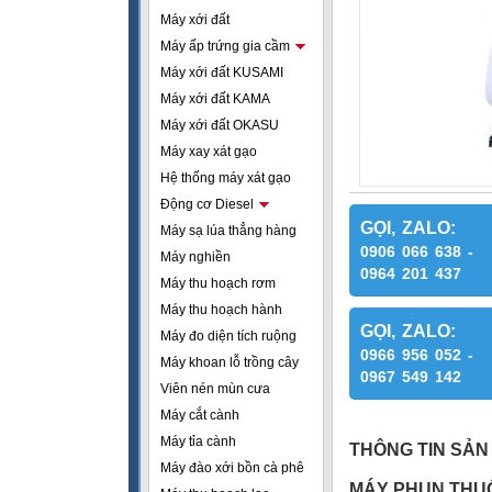
Máy xới đất
Máy ấp trứng gia cầm
Máy xới đất KUSAMI
Máy xới đất KAMA
Máy xới đất OKASU
Máy xay xát gạo
Hệ thống máy xát gạo
Động cơ Diesel
GỌI, ZALO:
Máy sạ lúa thẳng hàng
0906 066 638 -
Máy nghiền
0964 201 437
Máy thu hoạch rơm
Máy thu hoạch hành
GỌI, ZALO:
Máy đo diện tích ruộng
0966 956 052 -
Máy khoan lỗ trồng cây
0967 549 142
Viên nén mùn cưa
Máy cắt cành
Máy tỉa cành
THÔNG TIN SẢN
Máy đào xới bồn cà phê
MÁY PHUN THUỐ