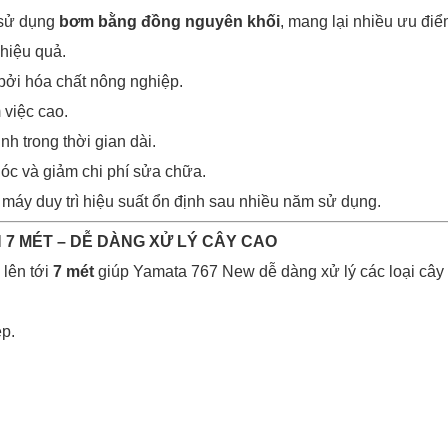
sử dụng
bơm bằng đồng nguyên khối
, mang lại nhiều ưu điể
 hiệu quả.
bởi hóa chất nông nghiệp.
 việc cao.
nh trong thời gian dài.
hóc và giảm chi phí sửa chữa.
 máy duy trì hiệu suất ổn định sau nhiều năm sử dụng.
 7 MÉT – DỄ DÀNG XỬ LÝ CÂY CAO
lên tới
7 mét
giúp Yamata 767 New dễ dàng xử lý các loại cây t
p.