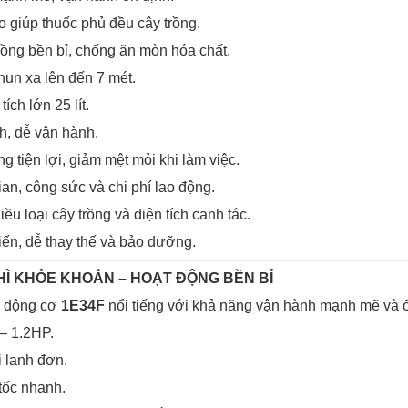
o giúp thuốc phủ đều cây trồng.
ồng bền bỉ, chống ăn mòn hóa chất.
un xa lên đến 7 mét.
tích lớn 25 lít.
h, dễ vận hành.
ng tiện lợi, giảm mệt mỏi khi làm việc.
gian, công sức và chi phí lao động.
ều loại cây trồng và diện tích canh tác.
iến, dễ thay thế và bảo dưỡng.
THÌ KHỎE KHOẮN – HOẠT ĐỘNG BỀN BỈ
ị động cơ
1E34F
nổi tiếng với khả năng vận hành mạnh mẽ và ổ
 – 1.2HP.
i lanh đơn.
tốc nhanh.