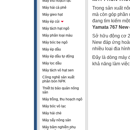
Máy thu hoạch lạc
Máy hái cà phê
Trong sản xuất nôn
mà còn góp phần 
Máy gieo hạt
đang tìm kiếm một
Máy ép củi
Yamata 767 New
Máy tách hạt ngô
Máy phân loại màu
Sở hữu động cơ 2 
New đáp ứng hoàn 
Máy bóc bẹ ngô
nhiều loại địa hìn
Máy ép dầu
Máy ép dầu tự động
Đây là dòng máy đ
Máy lọc dầu
khả năng làm việc 
Máy tách vỏ hạt sen
Công nghệ sản xuất
phân bón NPK
Thiết bị bảo quản nông
sản
Máy trồng, thu hoạch ngô
Máy bóc vỏ lạc
Máy hái chè
Máy sấy nông sản
Máy băm nghiền phụ