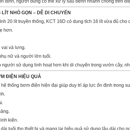
n định, người dùng có thể xử lý sâu bệnh nhanh chóng trên di
6 LÍT NHỎ GỌN – DỄ DI CHUYỂN
nh 20 lít truyền thống, KCT 16D có dung tích 16 lít vừa đủ cho
ẹ hơn.
 vai và lưng.
hụ nữ và người lớn tuổi.
p người sử dụng linh hoạt hơn khi di chuyển trong vườn cây, nh
ƠM ĐIỆN HIỆU QUẢ
hệ thống bơm điện hiện đại giúp duy trì áp lực ổn định trong suố
nh.
i.
năng.
inh kiện.
dài tuổi thọ thiết bị và mang lại hiệu quả sử dụng lâu dài cho 