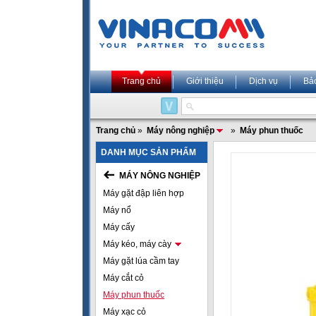
Trang chủ
Giới thiệu
Dịch vụ
Bả
Trang chủ
»
Máy nông nghiệp
»
Máy phun thuốc
DANH MỤC SẢN PHẨM
MÁY NÔNG NGHIỆP
Máy gặt đập liên hợp
Máy nổ
Máy cấy
Máy kéo, máy cày
Máy gặt lúa cầm tay
Máy cắt cỏ
Máy phun thuốc
Máy xạc cỏ