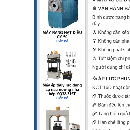
🔋 VẬN HÀNH B
Bình được trang b
đầy.
🎯 Không cần kéo 
MÁY RANG HẠT ĐIỀU
CY 50
🎯 Không cần pha
Liên hệ
🎯 Không phát sin
🎯 Tiết kiệm chi p
Người dùng chỉ cầ
💦 ÁP LỰC PHUN
Máy ép thủy lực dụng
KCT 16D hoạt động
cụ nấu nướng nhà
bếp YQ32-315T
🌾 Thuốc được tán
Liên hệ
🌾 Bám đều lên thâ
🌾 Tăng hiệu quả 
🌾 Hạn chế lãng ph