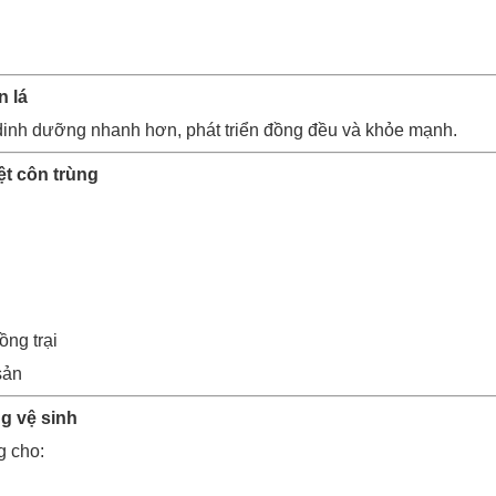
n lá
dinh dưỡng nhanh hơn, phát triển đồng đều và khỏe mạnh.
ệt côn trùng
ng trại
sản
g vệ sinh
g cho: