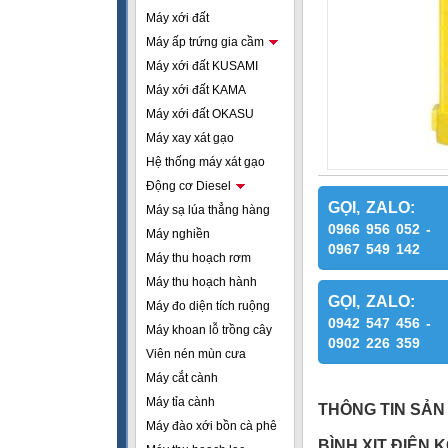
Máy xới đất
Máy ấp trứng gia cầm
Máy xới đất KUSAMI
Máy xới đất KAMA
Máy xới đất OKASU
Máy xay xát gạo
Hệ thống máy xát gạo
Động cơ Diesel
GỌI, ZALO:
Máy sạ lúa thẳng hàng
0966 956 052 -
Máy nghiền
0967 549 142
Máy thu hoạch rơm
Máy thu hoạch hành
GỌI, ZALO:
Máy đo diện tích ruộng
0942 547 456 -
Máy khoan lỗ trồng cây
0902 226 359
Viên nén mùn cưa
Máy cắt cành
Máy tỉa cành
THÔNG TIN SẢN
Máy đào xới bồn cà phê
BÌNH XỊT ĐIỆN 