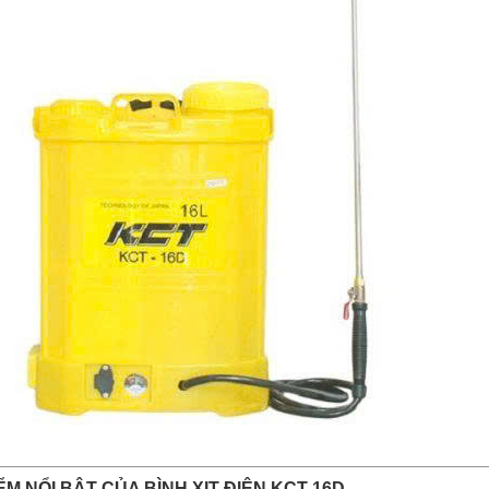
M NỔI BẬT CỦA BÌNH XỊT ĐIỆN KCT 16D