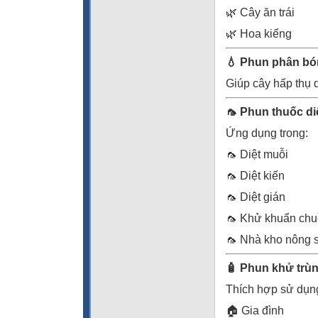
🌿 Cây ăn trái
🌿 Hoa kiểng
💧 Phun phân bó
Giúp cây hấp thụ 
🦟 Phun thuốc di
Ứng dụng trong:
🦟 Diệt muỗi
🦟 Diệt kiến
🦟 Diệt gián
🦟 Khử khuẩn chuồ
🦟 Nhà kho nông 
🧴 Phun khử trùn
Thích hợp sử dụn
🏠 Gia đình