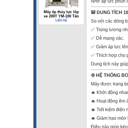
Nhờ áp lực phun ổ
Máy ép thủy lực lốp
🎒 DUNG TÍCH 1
xe 200T YM-100 Tấn
Liên hệ
So với các dòng bì
✅ Trọng lượng nh
✅ Dễ mang vác.
✅ Giảm áp lực lên
✅ Thích hợp cho p
Dung tích này giú
⚙️ HỆ THỐNG B
Máy được trang bị 
🔥 Khởi động nha
🔥 Hoạt động êm á
🔥 Tiết kiệm điện 
🔥 Giảm hao mòn l
Điều này giúp kéo 