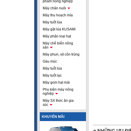
phẩm nông nghiệp
Máy chăn nuôi
Máy thu hoạch mía
Máy tuốt lúa
Máy gặt lúa KUSAMI
Máy phân loại hạt
Máy chế biến nông
sản
Máy phun, xịt côn trùng
Gàu múc
Máy tuốt lúa
Máy tuốt lạc
Máy gom hạt mài
Phụ kiện máy nông
nghiệp
Máy SX thức ăn gia
súc
KHUYẾN MÃI
⭐ NHỮNG ƯU ĐIỂ