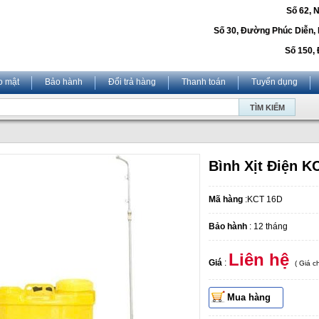
Số 62, 
Số 30, Đường Phúc Diễn,
Số 150, 
o mật
Bảo hành
Đổi trả hàng
Thanh toán
Tuyển dụng
Bình Xịt Điện K
Mã hàng
:KCT 16D
Bảo hành
: 12 tháng
Liên hệ
Giá
:
( Giá 
Mua hàng