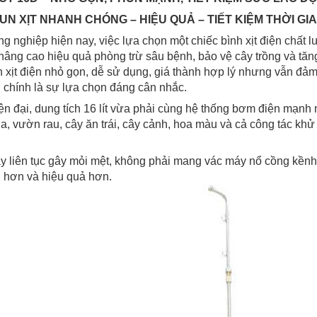
HUN XỊT NHANH CHÓNG – HIỆU QUẢ – TIẾT KIỆM THỜI GI
g nghiệp hiện nay, việc lựa chọn một chiếc bình xịt điện chất 
âng cao hiệu quả phòng trừ sâu bệnh, bảo vệ cây trồng và tăn
 xịt điện nhỏ gọn, dễ sử dụng, giá thành hợp lý nhưng vẫn đả
D
chính là sự lựa chọn đáng cân nhắc.
iện đại, dung tích 16 lít vừa phải cùng hệ thống bơm điện mạn
a, vườn rau, cây ăn trái, cây cảnh, hoa màu và cả công tác khử k
 liên tục gây mỏi mệt, không phải mang vác máy nổ cồng kền
 hơn và hiệu quả hơn.