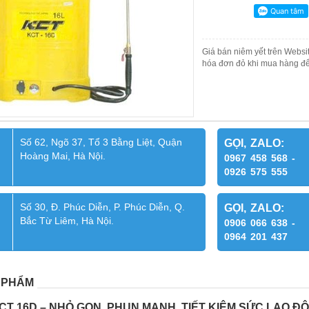
Giá bán niêm yết trên Websit
hóa đơn đỏ khi mua hàng để
Số 62, Ngõ 37, Tổ 3 Bằng Liệt, Quận
GỌI, ZALO:
Hoàng Mai, Hà Nội.
0967 458 568 -
0926 575 555
Số 30, Đ. Phúc Diễn, P. Phúc Diễn, Q.
GỌI, ZALO:
Bắc Từ Liêm, Hà Nội.
0906 066 638 -
0964 201 437
 PHẨM
KCT 16D – NHỎ GỌN, PHUN MẠNH, TIẾT KIỆM SỨC LAO 