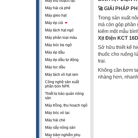
Máy thu hoạch lạc
Máy hái cà phê
🚀 GIẢI PHÁP P
Máy gieo hạt
Trong sản xuất nôn
Máy ép củi
mà còn góp phần n
Máy tách hạt ngô
kiếm một mẫu bình
Máy phân loại màu
Xịt Điện KCT 16
Máy bóc bẹ ngô
Sở hữu thiết kế h
Máy ép dầu
thuốc cho ruộng lú
Máy ép dầu tự động
trại.
Máy lọc dầu
Không cần bơm tay
Máy tách vỏ hạt sen
nhàng hơn, nhanh
Công nghệ sản xuất
phân bón NPK
Thiết bị bảo quản nông
sản
Máy trồng, thu hoạch ngô
Máy bóc vỏ lạc
Máy hái chè
Máy sấy nông sản
Máy băm nghiền phụ