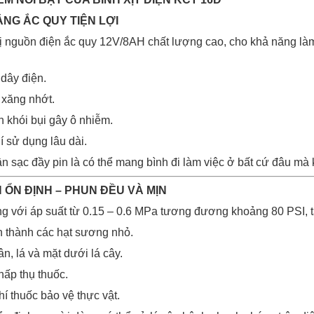
ẰNG ẮC QUY TIỆN LỢI
ị nguồn điện ắc quy 12V/8AH chất lượng cao, cho khả năng làm v
dây điện.
 xăng nhớt.
h khói bụi gây ô nhiễm.
hí sử dụng lâu dài.
n sạc đầy pin là có thể mang bình đi làm việc ở bất cứ đâu mà 
 ỔN ĐỊNH – PHUN ĐỀU VÀ MỊN
 với áp suất từ 0.15 – 0.6 MPa tương đương khoảng 80 PSI, t
 thành các hạt sương nhỏ.
n, lá và mặt dưới lá cây.
hấp thụ thuốc.
í thuốc bảo vệ thực vật.