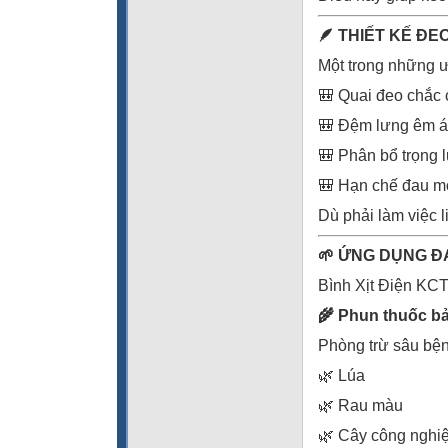
🪶 THIẾT KẾ ĐE
Một trong những ư
🎒 Quai đeo chắc 
🎒 Đệm lưng êm á
🎒 Phân bổ trọng 
🎒 Hạn chế đau mỏ
Dù phải làm việc 
🌱 ỨNG DỤNG Đ
Bình Xịt Điện KCT
🌾 Phun thuốc bả
Phòng trừ sâu bện
🌿 Lúa
🌿 Rau màu
🌿 Cây công nghi