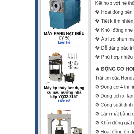
Kết hợp với hệ th
💎 Hoạt động bền 
💎 Tiết kiệm nhiên 
💎 Khởi động nhẹ
MÁY RANG HẠT ĐIỀU
CY 50
💎 Áp lực phun m
Liên hệ
💎 Dễ dàng bảo trì
💎 Phù hợp nhiều 
🔥 ĐỘNG CƠ HO
Trái tim của Hon
⚙️ Động cơ 4 thì h
Máy ép thủy lực dụng
cụ nấu nướng nhà
⚙️ Dung tích xi la
bếp YQ32-315T
Liên hệ
⚙️ Công suất định
⚙️ Làm mát bằng g
⚙️ Khởi động giật
⚙️ Hoạt động ổn đị