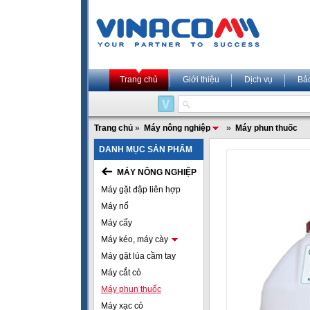
Trang chủ
Giới thiệu
Dịch vụ
Bả
Trang chủ
»
Máy nông nghiệp
»
Máy phun thuốc
DANH MỤC SẢN PHẨM
MÁY NÔNG NGHIỆP
Máy gặt đập liên hợp
Máy nổ
Máy cấy
Máy kéo, máy cày
Máy gặt lúa cầm tay
Máy cắt cỏ
Máy phun thuốc
Máy xạc cỏ