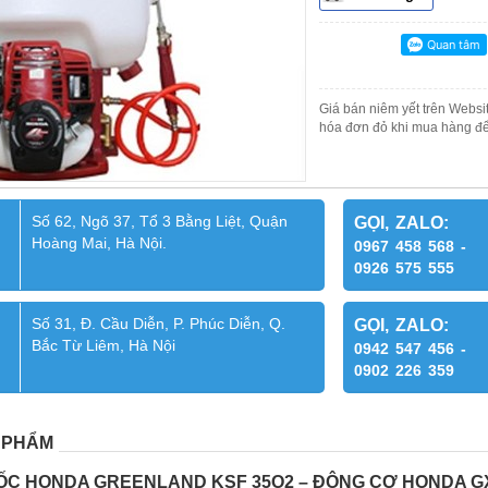
Giá bán niêm yết trên Websit
hóa đơn đỏ khi mua hàng để
Số 62, Ngõ 37, Tổ 3 Bằng Liệt, Quận
GỌI, ZALO:
Hoàng Mai, Hà Nội.
0967 458 568 -
0926 575 555
Số 31, Đ. Cầu Diễn, P. Phúc Diễn, Q.
GỌI, ZALO:
Bắc Từ Liêm, Hà Nội
0942 547 456 -
0902 226 359
 PHẨM
C HONDA GREENLAND KSF 35O2 – ĐỘNG CƠ HONDA GX3