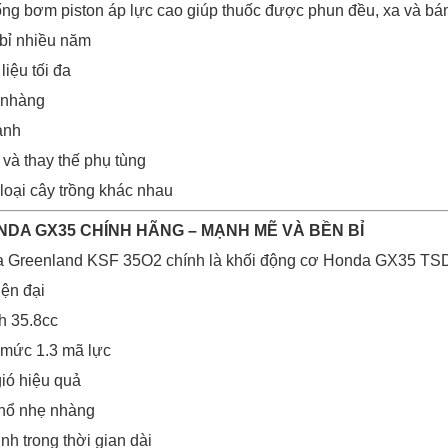
ống bơm piston áp lực cao giúp thuốc được phun đều, xa và bám 
bỉ nhiều năm
liệu tối đa
 nhàng
ạnh
 và thay thế phụ tùng
loại cây trồng khác nhau
NDA GX35 CHÍNH HÃNG – MẠNH MẼ VÀ BỀN BỈ
da Greenland KSF 35O2 chính là khối động cơ Honda GX35 TSD
iện đại
nh 35.8cc
 mức 1.3 mã lực
ió hiệu quả
 nổ nhẹ nhàng
nh trong thời gian dài