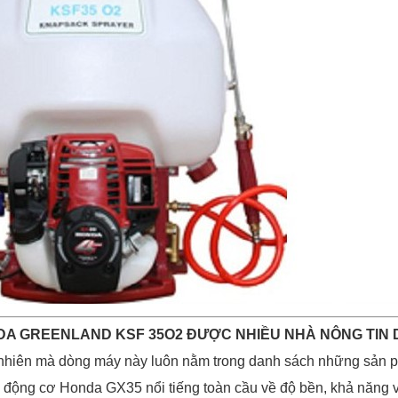
NDA GREENLAND KSF 35O2 ĐƯỢC NHIỀU NHÀ NÔNG TIN
hiên mà dòng máy này luôn nằm trong danh sách những sản ph
 động cơ Honda GX35 nổi tiếng toàn cầu về độ bền, khả năng vậ