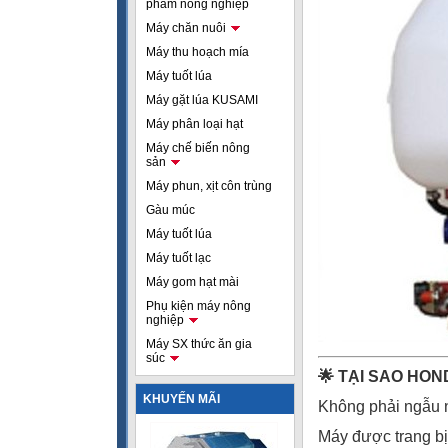
phẩm nông nghiệp
Máy chăn nuôi
Máy thu hoạch mía
Máy tuốt lúa
Máy gặt lúa KUSAMI
Máy phân loại hạt
Máy chế biến nông
sản
Máy phun, xịt côn trùng
Gàu múc
Máy tuốt lúa
Máy tuốt lạc
Máy gom hạt mài
Phụ kiện máy nông
nghiệp
Máy SX thức ăn gia
súc
🌟 TẠI SAO HO
KHUYẾN MÃI
Không phải ngẫu n
Máy được trang bị