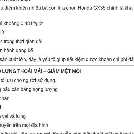
u điểm khiến nhiều bà con lựa chọn Honda GX35 chính là khả n
ỉ khoảng 0.48 lít/giờ
ít
c trong thời gian dài
ận hành đáng kể
ản xuất lớn, đây là yếu tố giúp tiết kiệm được khoản chi phí đ
O LƯNG THOẢI MÁI – GIẢM MỆT MỎI
 tối ưu cho người sử dụng.
g bầu cân bằng trọng lượng
 chắn
i
 vai và lưng
huyển trên mọi địa hình