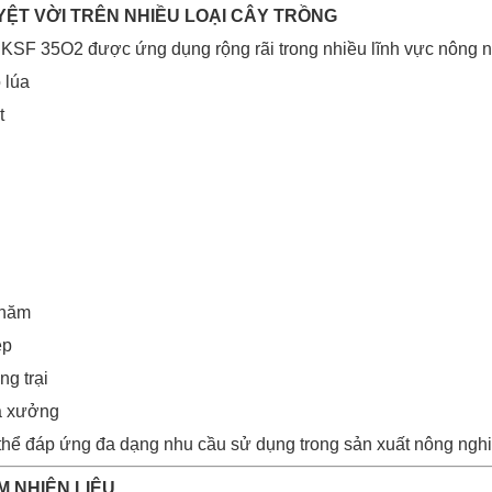
UYỆT VỜI TRÊN NHIỀU LOẠI CÂY TRỒNG
KSF 35O2 được ứng dụng rộng rãi trong nhiều lĩnh vực nông n
 lúa
t
 năm
ệp
ng trại
à xưởng
thể đáp ứng đa dạng nhu cầu sử dụng trong sản xuất nông nghi
ỆM NHIÊN LIỆU