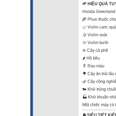
🌱 HIỆU QUẢ T
Honda Greenland 
🌾 Phun thuốc cho
🍊 Vườn cam, quý
🥭 Vườn xoài
🍈 Vườn bưởi
☕ Cây cà phê
🌶️ Hồ tiêu
🥬 Rau màu
🌳 Cây ăn trái lâu
🌿 Cây công nghi
🐄 Khử trùng chuồ
🏭 Khử khuẩn nh
Một chiếc máy có 
⛽ SIÊU TIẾT KI