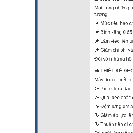
Một trong những ư
tượng.
📌 Mức tiêu hao ch
📌 Bình xăng 0.65 l
📌 Làm việc liên tụ
📌 Giảm chi phí v
Đối với những hộ s
🎒 THIẾT KẾ ĐE
Máy được thiết kế
🎯 Bình chứa dạn
🎯 Quai đeo chắc
🎯 Đệm lưng êm á
🎯 Giảm áp lực lên
🎯 Thuận tiện di c