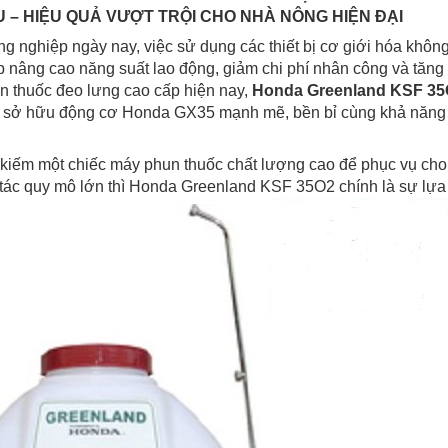
U – HIỆU QUẢ VƯỢT TRỘI CHO NHÀ NÔNG HIỆN ĐẠI
g nghiệp ngày nay, việc sử dụng các thiết bị cơ giới hóa không
úp nâng cao năng suất lao động, giảm chi phí nhân công và tăng
 thuốc đeo lưng cao cấp hiện nay,
Honda Greenland KSF 3
 sở hữu động cơ Honda GX35 mạnh mẽ, bền bỉ cùng khả năng ph
kiếm một chiếc máy phun thuốc chất lượng cao để phục vụ cho vư
tác quy mô lớn thì Honda Greenland KSF 35O2 chính là sự lựa