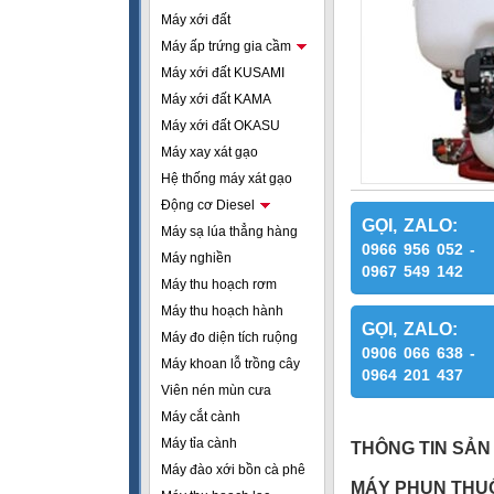
Máy xới đất
Máy ấp trứng gia cầm
Máy xới đất KUSAMI
Máy xới đất KAMA
Máy xới đất OKASU
Máy xay xát gạo
Hệ thống máy xát gạo
Động cơ Diesel
GỌI, ZALO:
Máy sạ lúa thẳng hàng
0966 956 052 -
Máy nghiền
0967 549 142
Máy thu hoạch rơm
Máy thu hoạch hành
GỌI, ZALO:
Máy đo diện tích ruộng
0906 066 638 -
Máy khoan lỗ trồng cây
0964 201 437
Viên nén mùn cưa
Máy cắt cành
Máy tỉa cành
THÔNG TIN SẢN
Máy đào xới bồn cà phê
MÁY PHUN THUỐ