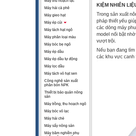
Máy thu hoạch lạc
KIỆM NHIÊN LIỆ
Máy hái cà phê
Trong sản xuất nôn
Máy gieo hạt
pháp thiết yếu gi
Máy ép củi
các dòng máy phun
Máy tách hạt ngô
model nổi bật nhờ
Máy phân loại màu
vượt trội.
Máy bóc bẹ ngô
Nếu bạn đang tìm 
Máy ép dầu
các khu vực canh 
Máy ép dầu tự động
Máy lọc dầu
Máy tách vỏ hạt sen
Công nghệ sản xuất
phân bón NPK
Thiết bị bảo quản nông
sản
Máy trồng, thu hoạch ngô
Máy bóc vỏ lạc
Máy hái chè
Máy sấy nông sản
Máy băm nghiền phụ