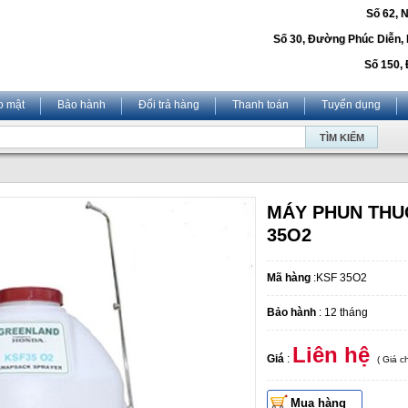
Số 62, 
Số 30, Đường Phúc Diễn,
Số 150, 
o mật
Bảo hành
Đổi trả hàng
Thanh toán
Tuyển dụng
MÁY PHUN THU
35O2
Mã hàng
:KSF 35O2
Bảo hành
: 12 tháng
Liên hệ
Giá
:
( Giá 
Mua hàng