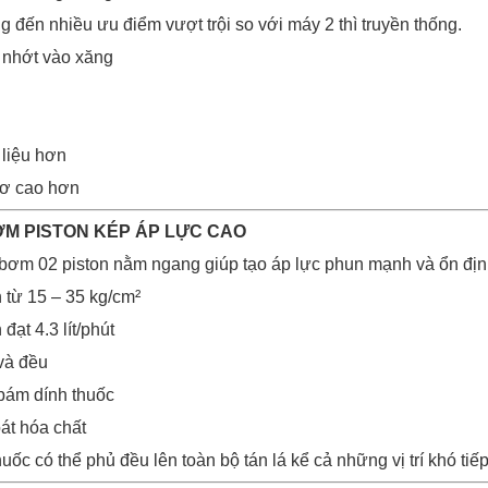
 đến nhiều ưu điểm vượt trội so với máy 2 thì truyền thống.
 nhớt vào xăng
 liệu hơn
cơ cao hơn
ƠM PISTON KÉP ÁP LỰC CAO
bơm 02 piston nằm ngang giúp tạo áp lực phun mạnh và ổn địn
 từ 15 – 35 kg/cm²
ạt 4.3 lít/phút
và đều
bám dính thuốc
át hóa chất
uốc có thể phủ đều lên toàn bộ tán lá kể cả những vị trí khó tiế