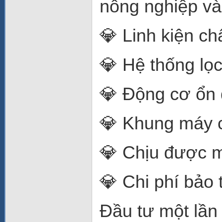
nông nghiệp và
💎 Linh kiện ch
💎 Hệ thống lọc 
💎 Động cơ ổn 
💎 Khung máy 
💎 Chịu được m
💎 Chi phí bảo t
Đầu tư một lần