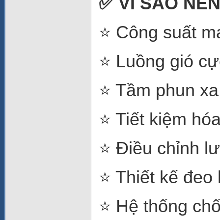
✅ VÌ SAO NÊN
⭐ Công suất m
⭐ Luồng gió cự
⭐ Tầm phun xa 
⭐ Tiết kiệm hóa
⭐ Điều chỉnh lư
⭐ Thiết kế đeo 
⭐ Hệ thống chố