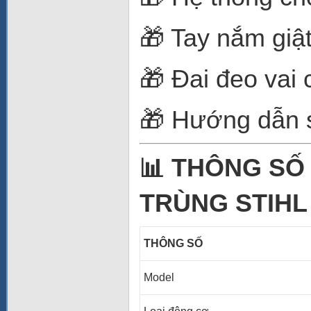
🎁 Tay nắm giậ
🎁 Đai đeo vai
🎁 Hướng dẫn s
📊 THÔNG SỐ
TRÙNG STIHL 
THÔNG SỐ
Model