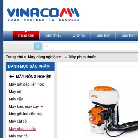
Trang chủ
Giới thiệu
Dịch vụ
Bảo mật
Bảo hành
Trang chủ
»
Máy nông nghiệp
»
Máy phun thuốc
DANH MỤC SẢN PHẨM
MÁY NÔNG NGHIỆP
Máy gặt đập liên hợp
Máy nổ
Máy cấy
Máy kéo, máy cày
Máy gặt lúa cầm tay
Máy cắt cỏ
Máy phun thuốc
Máy xạc cỏ