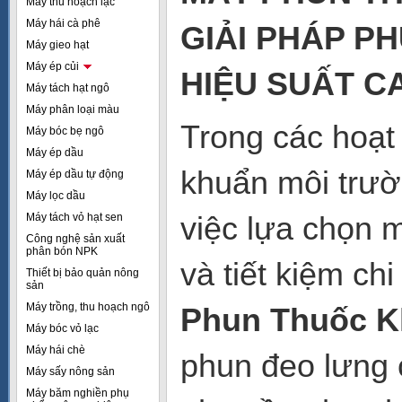
Máy thu hoạch lạc
Máy hái cà phê
GIẢI PHÁP P
Máy gieo hạt
Máy ép củi
HIỆU SUẤT C
Máy tách hạt ngô
Máy phân loại màu
Trong các hoạt
Máy bóc bẹ ngô
Máy ép dầu
khuẩn môi trườn
Máy ép dầu tự động
Máy lọc dầu
việc lựa chọn m
Máy tách vỏ hạt sen
Công nghệ sản xuất
phân bón NPK
và tiết kiệm ch
Thiết bị bảo quản nông
sản
Máy trồng, thu hoạch ngô
Phun Thuốc K
Máy bóc vỏ lạc
Máy hái chè
phun đeo lưng 
Máy sấy nông sản
Máy băm nghiền phụ