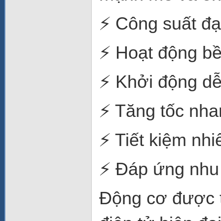
⚡ Công suất đạ
⚡ Hoạt động bền
⚡ Khởi động d
⚡ Tăng tốc nha
⚡ Tiết kiệm nhi
⚡ Đáp ứng nhu 
Động cơ được t