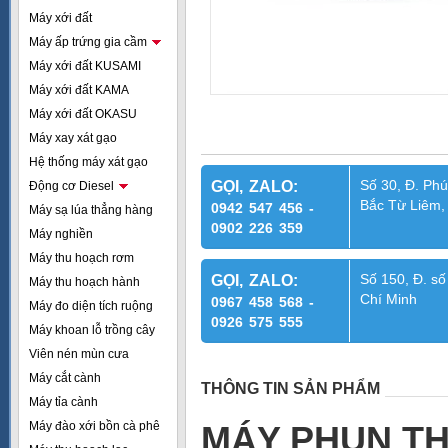
Máy xới đất
Máy ấp trứng gia cầm
Máy xới đất KUSAMI
Máy xới đất KAMA
Máy xới đất OKASU
Máy xay xát gạo
Hệ thống máy xát gạo
Số 30, Đ. Phú
GỌI, ZALO:
Động cơ Diesel
Bắc Từ Liêm,
0942 547 456 -
Máy sạ lúa thẳng hàng
0902 226 359
Máy nghiền
Máy thu hoạch rơm
Số 150, Đ. số
GỌI, ZALO:
Máy thu hoạch hành
Chí Minh
0967 458 568 -
Máy đo diện tích ruộng
0926 575 555
Máy khoan lỗ trồng cây
Viên nén mùn cưa
Máy cắt cành
THÔNG TIN SẢN PHẨM
Máy tỉa cành
Máy đào xới bồn cà phê
MÁY PHUN TH