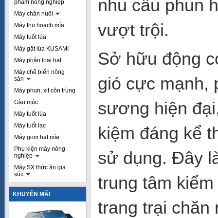
nhu cầu phun hó
phẩm nông nghiệp
Máy chăn nuôi
vượt trội.
Máy thu hoạch mía
Máy tuốt lúa
Máy gặt lúa KUSAMI
Sở hữu động cơ
Máy phân loại hạt
Máy chế biến nông
gió cực mạnh, 
sản
Máy phun, xịt côn trùng
sương hiện đại
Gàu múc
Máy tuốt lúa
Máy tuốt lạc
kiệm đáng kể t
Máy gom hạt mài
Phụ kiện máy nông
sử dụng. Đây là
nghiệp
Máy SX thức ăn gia
súc
trung tâm kiểm 
KHUYẾN MÃI
trang trại chăn