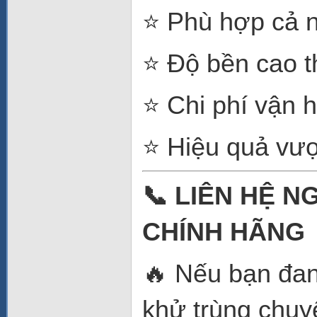
⭐ Phù hợp cả n
⭐ Độ bền cao t
⭐ Chi phí vận 
⭐ Hiệu quả vượt
📞 LIÊN HỆ N
CHÍNH HÃNG
🔥 Nếu bạn đan
khử trùng chuy