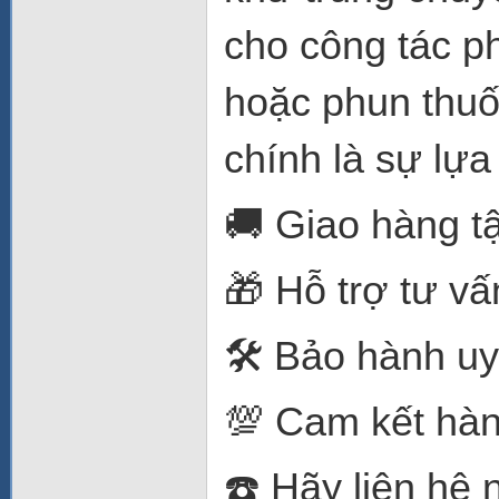
cho công tác p
hoặc phun thuố
chính là sự lựa
🚚 Giao hàng t
🎁 Hỗ trợ tư vấ
🛠️ Bảo hành uy
💯 Cam kết hàn
☎️ Hãy liên hệ 