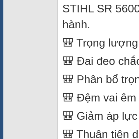
STIHL SR 5600 
hành.
🎒 Trọng lượng
🎒 Đai đeo chắ
🎒 Phân bổ trọ
🎒 Đệm vai êm 
🎒 Giảm áp lực 
🎒 Thuận tiện d