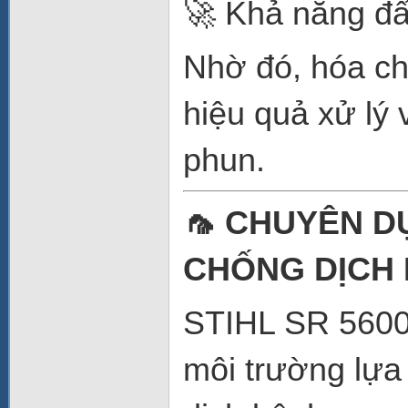
🚀 Khả năng đẩ
Nhờ đó, hóa ch
hiệu quả xử lý 
phun.
🦟 CHUYÊN D
CHỐNG DỊCH
STIHL SR 5600 l
môi trường lựa 