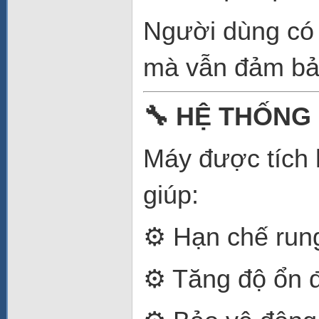
Người dùng có t
mà vẫn đảm bảo
🔧 HỆ THỐNG
Máy được tích 
giúp:
⚙️ Hạn chế run
⚙️ Tăng độ ổn 