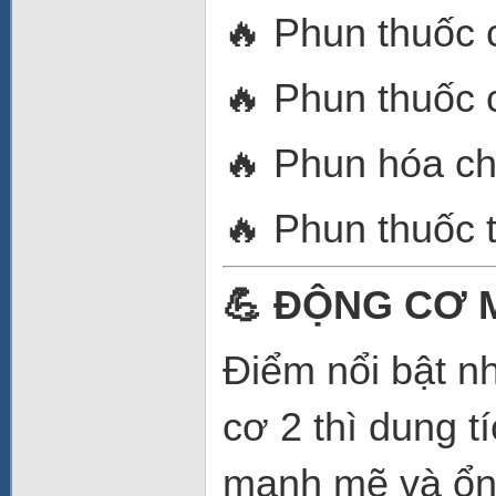
🔥 Phun thuốc c
🔥 Phun thuốc c
🔥 Phun hóa ch
🔥 Phun thuốc 
💪 ĐỘNG CƠ 
Điểm nổi bật n
cơ 2 thì dung 
mạnh mẽ và ổn