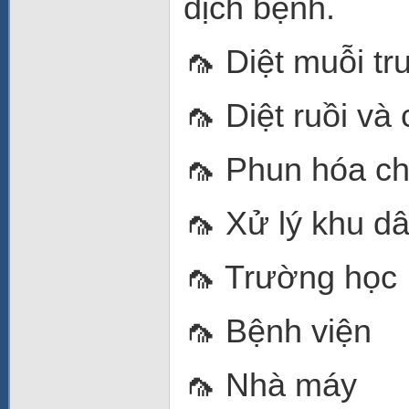
dịch bệnh.
🦟 Diệt muỗi t
🦟 Diệt ruồi và
🦟 Phun hóa ch
🦟 Xử lý khu d
🦟 Trường học
🦟 Bệnh viện
🦟 Nhà máy