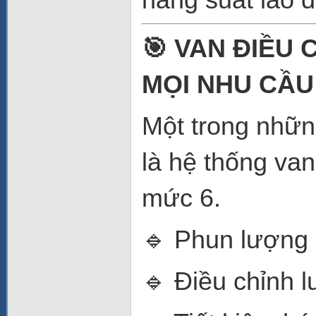
🎯 VAN ĐIỀU 
MỌI NHU CẦU
Một trong nhữn
là hệ thống va
mức 6.
🔹 Phun lượng 
🔹 Điều chỉnh 