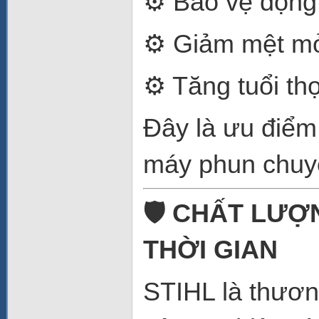
⚙️ Bảo vệ động
⚙️ Giảm mệt mỏ
⚙️ Tăng tuổi th
Đây là ưu điểm
máy phun chuy
🛡️ CHẤT LƯỢ
THỜI GIAN
STIHL là thương