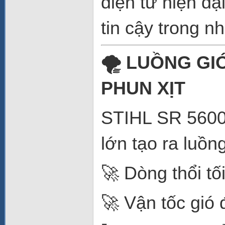
điện tử hiện đ
tin cậy trong n
🌪️ LUỒNG GI
PHUN XỊT
STIHL SR 5600 
lớn tạo ra luồ
🚀 Dòng thổi tố
🚀 Vận tốc gió 