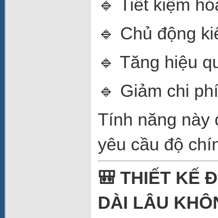
🔹 Tiết kiệm hó
🔹 Chủ động ki
🔹 Tăng hiệu q
🔹 Giảm chi ph
Tính năng này đ
yêu cầu độ chí
🎒 THIẾT KẾ 
DÀI LÂU KHÔ