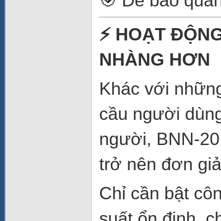
🎯 Dễ bảo quản
⚡ HOẠT ĐỘNG
NHÀNG HƠN
Khác với những
cầu người dùng 
người, BNN-20 
trở nên đơn giả
Chỉ cần bật cô
suất ổn định, c