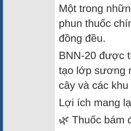
Một trong nhữn
phun thuốc chí
đồng đều.
BNN-20 được th
tạo lớp sương 
cây và các khu 
Lợi ích mang lạ
🌿 Thuốc bám đ