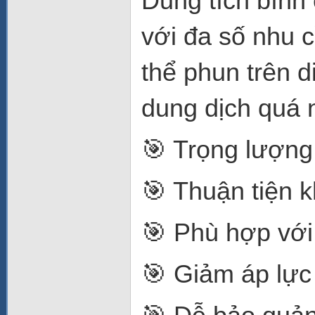
Dung tích bình 
với đa số nhu 
thể phun trên 
dung dịch quá n
🎯 Trọng lượng 
🎯 Thuận tiện k
🎯 Phù hợp với
🎯 Giảm áp lực 