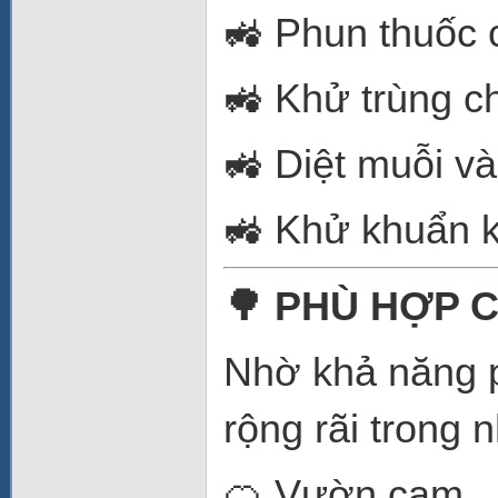
🚜 Phun thuốc 
🚜 Khử trùng ch
🚜 Diệt muỗi và
🚜 Khử khuẩn k
🌳 PHÙ HỢP 
Nhờ khả năng 
rộng rãi trong 
🍊 Vườn cam