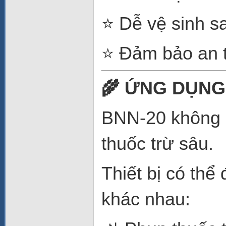
⭐ Dễ vệ sinh s
⭐ Đảm bảo an 
🌾 ỨNG DỤNG
BNN-20 không c
thuốc trừ sâu.
Thiết bị có thể
khác nhau: