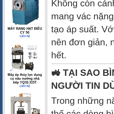
Không còn cảnh
mang vác nặng 
tạo áp suất. Vớ
MÁY RANG HẠT ĐIỀU
CY 50
Liên hệ
nên đơn giản, 
hết.
🚜 TẠI SAO B
Máy ép thủy lực dụng
cụ nấu nướng nhà
bếp YQ32-315T
NGƯỜI TIN D
Liên hệ
Trong những nă
thế các dòng b