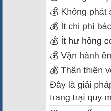
💰 Không phát s
💰 Ít chi phí b
💰 Ít hư hỏng c
💰 Vận hành ê
💰 Thân thiện 
Đây là giải phá
trang trại quy 