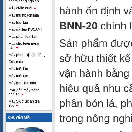
phẩm nông nghiệp
hành ổn định và
Máy chăn nuôi
Máy thu hoạch mía
BNN-20
chính 
Máy tuốt lúa
Máy gặt lúa KUSAMI
Máy phân loại hạt
Sản phẩm được
Máy chế biến nông
sản
sở hữu thiết k
Máy phun, xịt côn trùng
Gàu múc
Máy tuốt lúa
vận hành bằng 
Máy tuốt lạc
Máy gom hạt mài
hiệu quả nhu c
Phụ kiện máy nông
nghiệp
phân bón lá, p
Máy SX thức ăn gia
súc
trong nông ngh
KHUYẾN MÃI