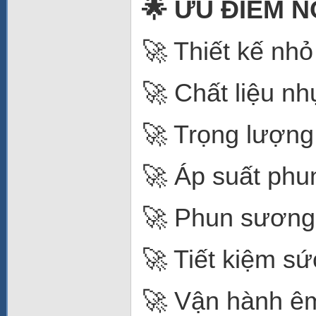
🌟 ƯU ĐIỂM N
🚀 Thiết kế nh
🚀 Chất liệu n
🚀 Trọng lượng
🚀 Áp suất phu
🚀 Phun sương
🚀 Tiết kiệm sứ
🚀 Vận hành êm