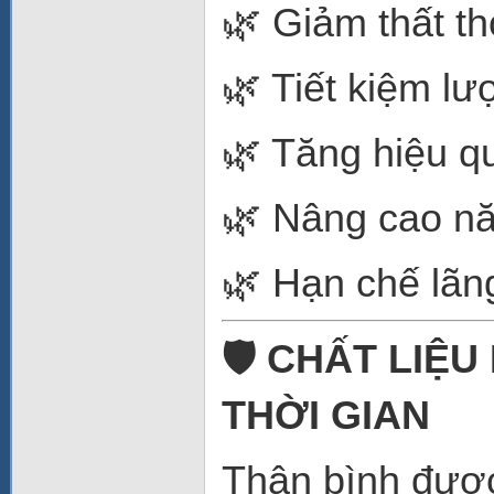
🌿 Giảm thất th
🌿 Tiết kiệm l
🌿 Tăng hiệu q
🌿 Nâng cao nă
🌿 Hạn chế lãng
🛡️ CHẤT LIỆ
THỜI GIAN
Thân bình được