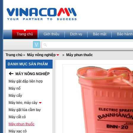
Trang chủ
Giới thiệu
Dịch vụ
Bảo mật
Bảo hành
Trang chủ
»
Máy nông nghiệp
»
Máy phun thuốc
DANH MỤC SẢN PHẨM
MÁY NÔNG NGHIỆP
Máy gặt đập liên hợp
Máy nổ
Máy cấy
Máy kéo, máy cày
Máy gặt lúa cầm tay
Máy cắt cỏ
Máy phun thuốc
Máy xạc cỏ