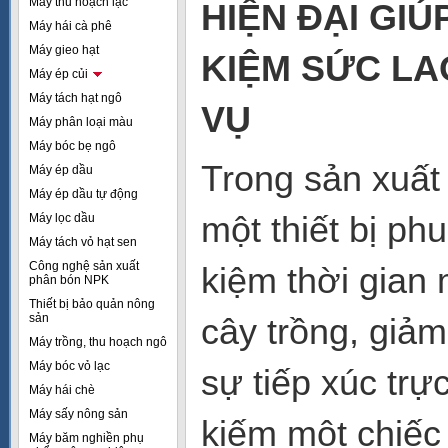
Máy thu hoạch lạc
HIỆN ĐẠI GIÚ
Máy hái cà phê
Máy gieo hạt
KIỆM SỨC LA
Máy ép củi
Máy tách hạt ngô
VỤ
Máy phân loại màu
Máy bóc bẹ ngô
Trong sản xuất 
Máy ép dầu
Máy ép dầu tự động
một thiết bị ph
Máy lọc dầu
Máy tách vỏ hạt sen
Công nghệ sản xuất
kiệm thời gian
phân bón NPK
Thiết bị bảo quản nông
sản
cây trồng, giảm
Máy trồng, thu hoạch ngô
Máy bóc vỏ lạc
sự tiếp xúc trự
Máy hái chè
Máy sấy nông sản
kiếm một chiếc 
Máy băm nghiền phụ