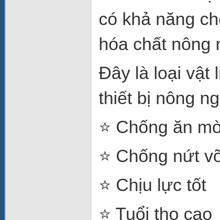
có khả năng chố
hóa chất nông 
Đây là loại vật
thiết bị nông n
⭐ Chống ăn mò
⭐ Chống nứt v
⭐ Chịu lực tốt
⭐ Tuổi thọ cao