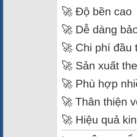
🚀 Độ bền cao
🚀 Dễ dàng bảo 
🚀 Chi phí đầu 
🚀 Sản xuất th
🚀 Phù hợp nhiề
🚀 Thân thiện 
🚀 Hiệu quả kin