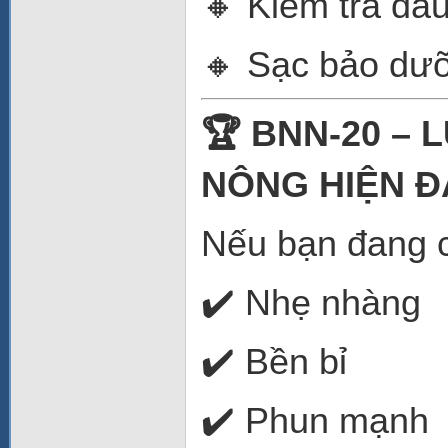
🔸 Kiểm tra đầ
🔸 Sạc bảo dưỡ
🏆 BNN-20 –
NÔNG HIỆN Đ
Nếu bạn đang cầ
✔️ Nhẹ nhàng
✔️ Bền bỉ
✔️ Phun mạnh