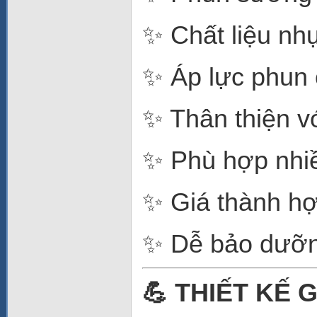
✨ Chất liệu nh
✨ Áp lực phun 
✨ Thân thiện v
✨ Phù hợp nhi
✨ Giá thành hợ
✨ Dễ bảo dưỡn
💪 THIẾT KẾ 