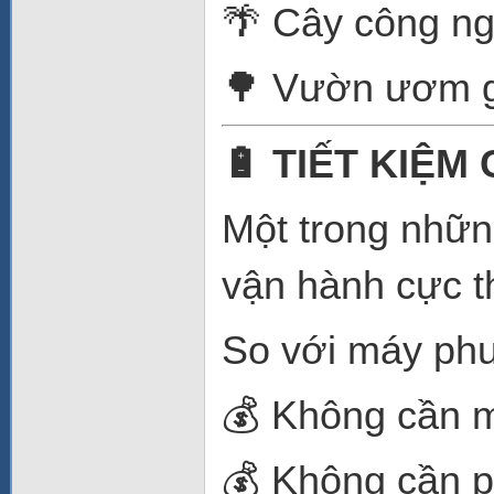
🌴 Cây công ng
🌳 Vườn ươm 
🔋 TIẾT KIỆM
Một trong những 
vận hành cực t
So với máy ph
💰 Không cần 
💰 Không cần 