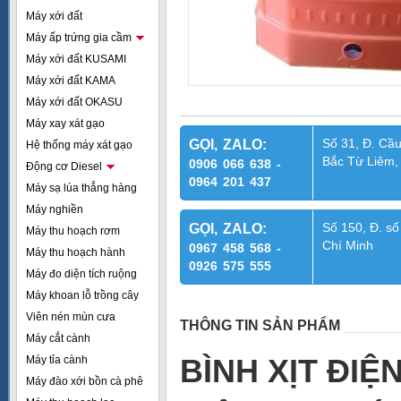
Máy xới đất
Máy ấp trứng gia cầm
Máy xới đất KUSAMI
Máy xới đất KAMA
Máy xới đất OKASU
Máy xay xát gạo
Số 31, Đ. Cầu
GỌI, ZALO:
Hệ thống máy xát gạo
Bắc Từ Liêm,
0906 066 638 -
Động cơ Diesel
0964 201 437
Máy sạ lúa thẳng hàng
Máy nghiền
Số 150, Đ. số
GỌI, ZALO:
Máy thu hoạch rơm
Chí Minh
0967 458 568 -
Máy thu hoạch hành
0926 575 555
Máy đo diện tích ruộng
Máy khoan lỗ trồng cây
Viên nén mùn cưa
THÔNG TIN SẢN PHẨM
Máy cắt cành
BÌNH XỊT ĐIỆ
Máy tỉa cành
Máy đào xới bồn cà phê