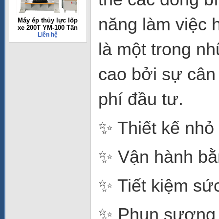
năng làm việc 
Máy ép thủy lực lốp
xe 200T YM-100 Tấn
Liên hệ
là một trong n
cao bởi sự cân
phí đầu tư.
✨ Thiết kế nhỏ
✨ Vận hành bằn
✨ Tiết kiệm sức
✨ Phun sương đ