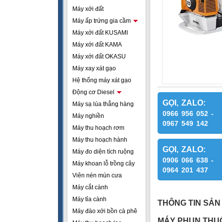
Máy xới đất
Máy ấp trứng gia cầm
Máy xới đất KUSAMI
Máy xới đất KAMA
Máy xới đất OKASU
Máy xay xát gạo
Hệ thống máy xát gạo
Động cơ Diesel
GỌI, ZALO:
Máy sạ lúa thẳng hàng
0966 956 052 -
Máy nghiền
0967 549 142
Máy thu hoạch rơm
Máy thu hoạch hành
GỌI, ZALO:
Máy đo diện tích ruộng
0906 066 638 -
Máy khoan lỗ trồng cây
0964 201 437
Viên nén mùn cưa
Máy cắt cành
Máy tỉa cành
THÔNG TIN SẢN
Máy đào xới bồn cà phê
MÁY PHUN THUỐ