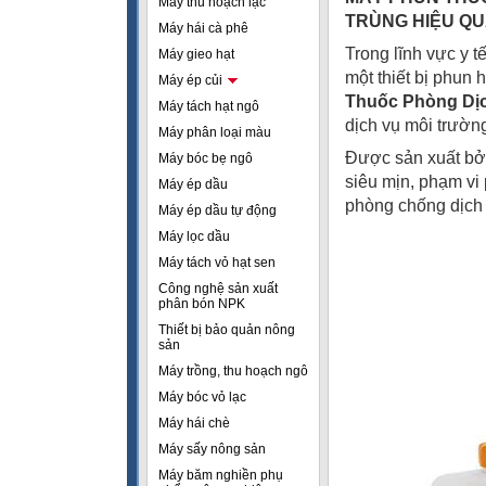
Máy thu hoạch lạc
TRÙNG HIỆU QU
Máy hái cà phê
Trong lĩnh vực y 
Máy gieo hạt
một thiết bị phun
Máy ép củi
Thuốc Phòng Dị
Máy tách hạt ngô
dịch vụ môi trường
Máy phân loại màu
Được sản xuất bởi
Máy bóc bẹ ngô
siêu mịn, phạm vi 
Máy ép dầu
phòng chống dịch 
Máy ép dầu tự động
Máy lọc dầu
Máy tách vỏ hạt sen
Công nghệ sản xuất
phân bón NPK
Thiết bị bảo quản nông
sản
Máy trồng, thu hoạch ngô
Máy bóc vỏ lạc
Máy hái chè
Máy sấy nông sản
Máy băm nghiền phụ