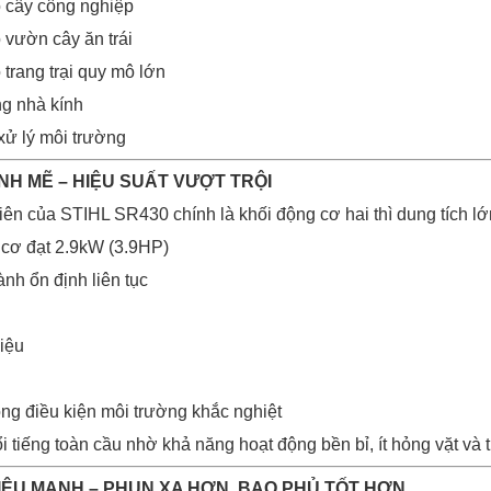
 cây công nghiệp
 vườn cây ăn trái
trang trại quy mô lớn
ng nhà kính
xử lý môi trường
NH MẼ – HIỆU SUẤT VƯỢT TRỘI
iên của STIHL SR430 chính là khối động cơ hai thì dung tích lớ
 cơ đạt 2.9kW (3.9HP)
nh ổn định liên tục
liệu
ong điều kiện môi trường khắc nghiệt
tiếng toàn cầu nhờ khả năng hoạt động bền bỉ, ít hỏng vặt và t
SIÊU MẠNH – PHUN XA HƠN, BAO PHỦ TỐT HƠN