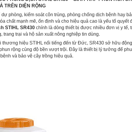
Ả TRÊN DIỆN RỘNG
tế dự phòng, kiểm soát côn trùng, phòng chống dịch bệnh hay bả
 hóa chất mạnh mẽ, ổn định và cho hiệu quả cao là yếu tố quyết
ch STIHL SR430
chính là dòng thiết bị được nhiều đơn vị y tế, 
, trang trại và hộ sản xuất nông nghiệp tin dùng.
 thương hiệu STIHL nổi tiếng đến từ Đức, SR430 sở hữu động 
phun rộng cùng độ bền vượt trội. Đây là thiết bị lý tưởng để ph
bệnh và bảo vệ cây trồng hiệu quả.