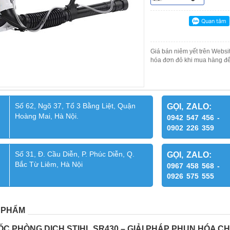
Giá bán niêm yết trên Websit
hóa đơn đỏ khi mua hàng để
Số 62, Ngõ 37, Tổ 3 Bằng Liệt, Quận
GỌI, ZALO:
Hoàng Mai, Hà Nội.
0942 547 456 -
0902 226 359
Số 31, Đ. Cầu Diễn, P. Phúc Diễn, Q.
GỌI, ZALO:
Bắc Từ Liêm, Hà Nội
0967 458 568 -
0926 575 555
 PHẨM
C PHÒNG DỊCH STIHL SR430 – GIẢI PHÁP PHUN HÓA CH