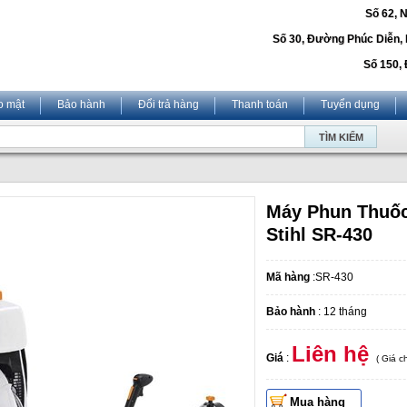
Số 62, 
Số 30, Đường Phúc Diễn,
Số 150, 
o mật
Bảo hành
Đổi trả hàng
Thanh toán
Tuyển dụng
Máy Phun Thuốc
Stihl SR-430
Mã hàng
:SR-430
Bảo hành
: 12 tháng
Liên hệ
Giá
:
( Giá 
Mua hàng