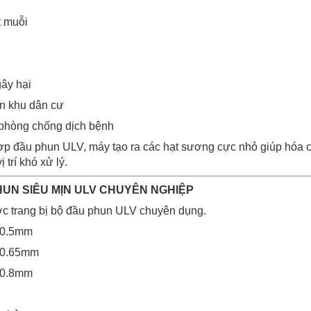
t muỗi
gây hại
n khu dân cư
 phòng chống dịch bệnh
ợp đầu phun ULV, máy tạo ra các hạt sương cực nhỏ giúp hóa ch
 trí khó xử lý.
PHUN SIÊU MỊN ULV CHUYÊN NGHIỆP
 trang bị bộ đầu phun ULV chuyên dụng.
 0.5mm
 0.65mm
 0.8mm