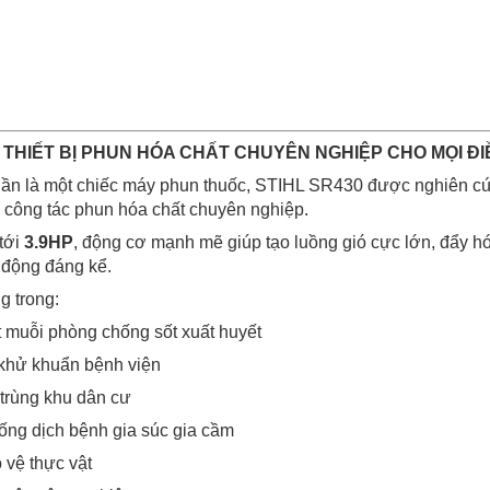
– THIẾT BỊ PHUN HÓA CHẤT CHUYÊN NGHIỆP CHO MỌI ĐI
ần là một chiếc máy phun thuốc, STIHL SR430 được nghiên cứ
g công tác phun hóa chất chuyên nghiệp.
 tới
3.9HP
, động cơ mạnh mẽ giúp tạo luồng gió cực lớn, đẩy hó
o động đáng kể.
g trong:
t muỗi phòng chống sốt xuất huyết
 khử khuẩn bệnh viện
 trùng khu dân cư
ng dịch bệnh gia súc gia cầm
 vệ thực vật