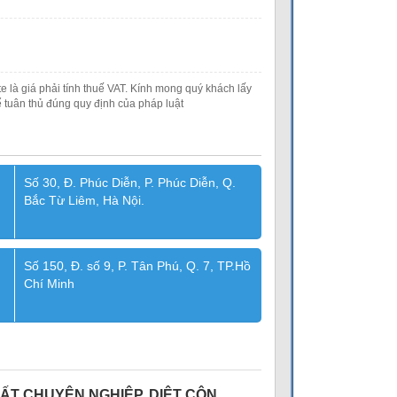
e là giá phải tính thuế VAT. Kính mong quý khách lấy
 tuân thủ đúng quy định của pháp luật
Số 30, Đ. Phúc Diễn, P. Phúc Diễn, Q.
Bắc Từ Liêm, Hà Nội.
Số 150, Đ. số 9, P. Tân Phú, Q. 7, TP.Hồ
Chí Minh
ẤT CHUYÊN NGHIỆP, DIỆT CÔN