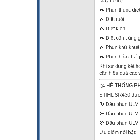
Máy hỗ trợ:
🦟 Phun thuốc diệ
🦟 Diệt ruồi
🦟 Diệt kiến
🦟 Diệt côn trùng 
🦟 Phun khử khuẩ
🦟 Phun hóa chất
Khi sử dụng kết h
cận hiệu quả các vị
🌫️ HỆ THỐNG 
STIHL SR430 được
🎯 Đầu phun ULV
🎯 Đầu phun ULV
🎯 Đầu phun ULV
Ưu điểm nổi bật: