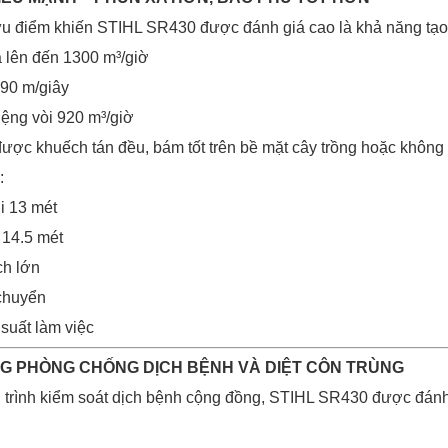
u điểm khiến STIHL SR430 được đánh giá cao là khả năng tạo
a lên đến 1300 m³/giờ
 90 m/giây
iệng vòi 920 m³/giờ
ược khuếch tán đều, bám tốt trên bề mặt cây trồng hoặc không 
:
i 13 mét
 14.5 mét
ch lớn
 chuyển
suất làm việc
G PHÒNG CHỐNG DỊCH BỆNH VÀ DIỆT CÔN TRÙNG
trình kiểm soát dịch bệnh cộng đồng, STIHL SR430 được đánh