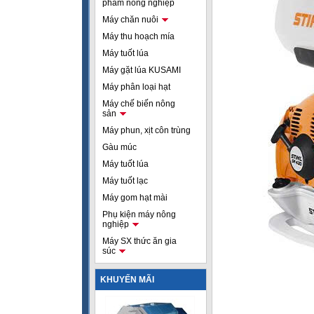
phẩm nông nghiệp
Máy chăn nuôi
Máy thu hoạch mía
Máy tuốt lúa
Máy gặt lúa KUSAMI
Máy phân loại hạt
Máy chế biến nông
sản
Máy phun, xịt côn trùng
Gàu múc
Máy tuốt lúa
Máy tuốt lạc
Máy gom hạt mài
Phụ kiện máy nông
nghiệp
Máy SX thức ăn gia
súc
KHUYẾN MÃI