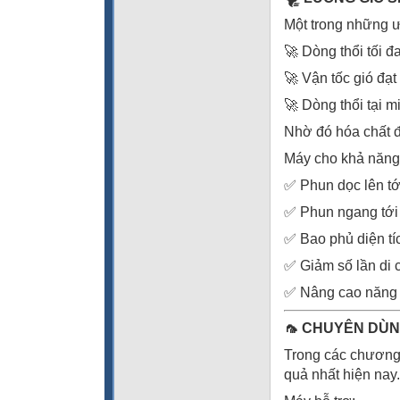
Một trong những ư
🚀 Dòng thổi tối đ
🚀 Vận tốc gió đạt
🚀 Dòng thổi tại m
Nhờ đó hóa chất đ
Máy cho khả năng
✅ Phun dọc lên tớ
✅ Phun ngang tới
✅ Bao phủ diện tí
✅ Giảm số lần di
✅ Nâng cao năng 
🦟 CHUYÊN DÙN
Trong các chương 
quả nhất hiện nay.