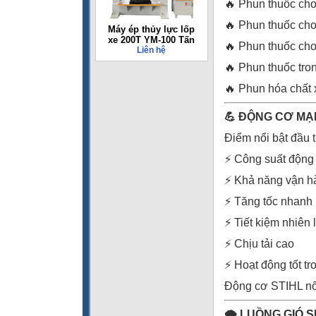
🔥 Phun thuốc cho
🔥 Phun thuốc cho
Máy ép thủy lực lốp
xe 200T YM-100 Tấn
🔥 Phun thuốc cho 
Liên hệ
🔥 Phun thuốc tro
🔥 Phun hóa chất 
💪 ĐỘNG CƠ MẠ
Điểm nổi bật đầu t
⚡ Công suất động
⚡ Khả năng vận hà
⚡ Tăng tốc nhanh
⚡ Tiết kiệm nhiên 
⚡ Chịu tải cao
⚡ Hoạt động tốt tr
Động cơ STIHL nổi 
🌪️ LUỒNG GIÓ 