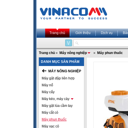
Trang chủ
Giới thiệu
Dịch vụ
Bả
Trang chủ
»
Máy nông nghiệp
»
Máy phun thuốc
DANH MỤC SẢN PHẨM
MÁY NÔNG NGHIỆP
Máy gặt đập liên hợp
Máy nổ
Máy cấy
Máy kéo, máy cày
Máy gặt lúa cầm tay
Máy cắt cỏ
Máy phun thuốc
Máy xạc cỏ