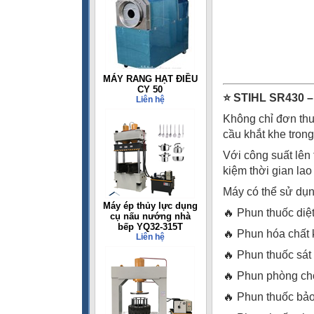
MÁY RANG HẠT ĐIỀU
CY 50
⭐ STIHL SR430 
Liên hệ
Không chỉ đơn thu
cầu khắt khe tron
Với công suất lên
kiệm thời gian la
Máy có thể sử dụn
Máy ép thủy lực dụng
🔥 Phun thuốc diệ
cụ nấu nướng nhà
bếp YQ32-315T
🔥 Phun hóa chất
Liên hệ
🔥 Phun thuốc sát
🔥 Phun phòng chố
🔥 Phun thuốc bảo