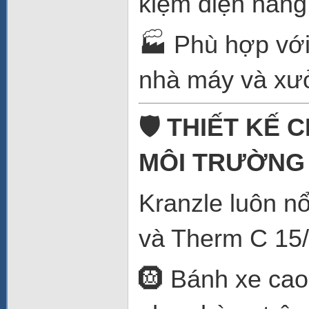
kiệm điện năng
🏭 Phù hợp với
nhà máy và xưở
🛡️ THIẾT KẾ
MÔI TRƯỜNG 
Kranzle luôn nổ
và Therm C 15/
🛞 Bánh xe cao