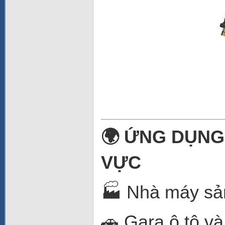
🌍 ỨNG DỤNG
VỰC
🏭 Nhà máy sản
🚗 Gara ô tô v