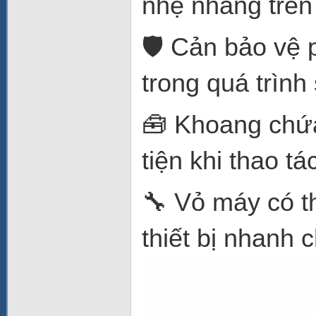
nhẹ nhàng trên 
🛡️ Cản bảo vệ 
trong quá trình
🧰 Khoang chứa
tiện khi thao tá
🔧 Vỏ máy có th
thiết bị nhanh 