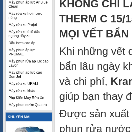
KHÔNG CHỈ L
Máy phun áp lực Ar Blue
Clean
Máy rửa xe hơi nước
THERM C 15/1
nóng
Máy rửa xe Projet
MỌI VẾT BẨN
Máy rửa xe ô tô đầu
ngang dây đai
Đầu bơm cao áp
Khi những vết 
Máy phun áp lực
PROMAC
Máy phun rửa áp lực cao
bẩn lâu ngày kh
Lavor
Máy phun áp lực cao
Den Jet
và chi phí,
Kra
Máy rửa xe URALI
Máy rửa xe khác
giúp bạn thay 
Phụ Kiện Máy Rửa Xe
Máy phun nước Quadro
Được sản xuất 
KHUYẾN MÃI
phun rửa nước