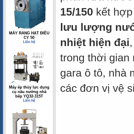
15/150
kết hợp
lưu lượng nước
MÁY RANG HẠT ĐIỀU
CY 50
nhiệt hiện đại
Liên hệ
trong thời gian
gara ô tô, nhà
các đơn vị vệ 
Máy ép thủy lực dụng
cụ nấu nướng nhà
bếp YQ32-315T
Liên hệ