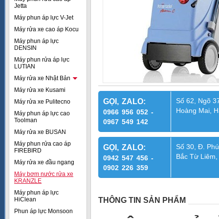
Jetta
Máy phun áp lực V-Jet
Máy rửa xe cao áp Kocu
Máy phun áp lực
DENSIN
Máy phun rửa áp lực
LUTIAN
Máy rửa xe Nhật Bản
Máy rửa xe Kusami
Số 62, Ngõ 37
GỌI, ZALO:
Máy rửa xe Pulitecno
Hoàng Mai, H
0966 956 052 -
Máy phun áp lực cao
Toolman
0967 549 142
Máy rửa xe BUSAN
Máy phun rửa cao áp
Số 30, Đ. Phú
GỌI, ZALO:
FIREBIRD
Bắc Từ Liêm,
0942 547 456 -
Máy rửa xe đầu ngang
0902 226 359
Máy bơm nước rửa xe
KRANZLE
Máy phun áp lực
HiClean
THÔNG TIN SẢN PHẨM
Phun áp lực Monsoon