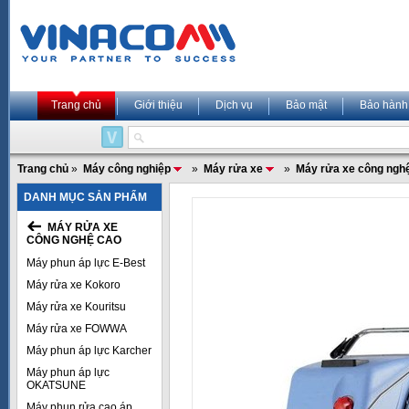
Trang chủ
Giới thiệu
Dịch vụ
Bảo mật
Bảo hành
Trang chủ
»
Máy công nghiệp
»
Máy rửa xe
»
Máy rửa xe công ngh
DANH MỤC SẢN PHẨM
MÁY RỬA XE
CÔNG NGHỆ CAO
Máy phun áp lực E-Best
Máy rửa xe Kokoro
Máy rửa xe Kouritsu
Máy rửa xe FOWWA
Máy phun áp lực Karcher
Máy phun áp lực
OKATSUNE
Máy phun rửa cao áp