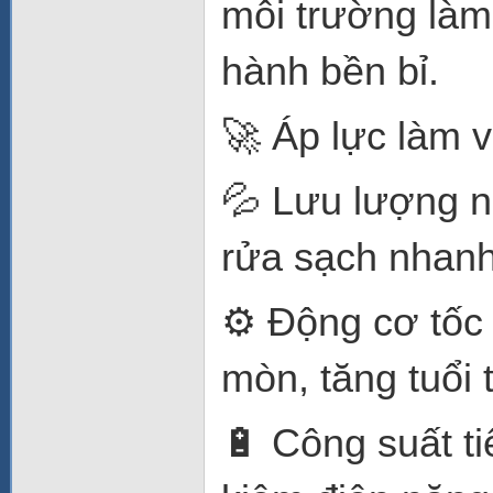
môi trường làm
hành bền bỉ.
🚀 Áp lực làm 
💦 Lưu lượng 
rửa sạch nhanh 
⚙️ Động cơ tốc
mòn, tăng tuổi 
🔋 Công suất t