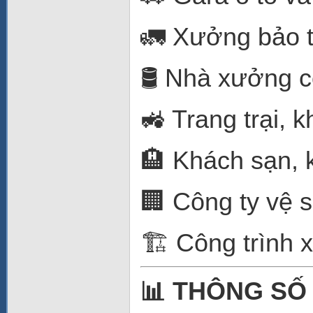
🚛 Xưởng bảo tr
🛢️ Nhà xưởng c
🚜 Trang trại, 
🏨 Khách sạn, 
🏢 Công ty vệ s
🏗️ Công trình
📊 THÔNG SỐ