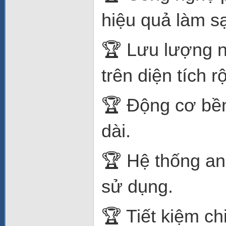
hiệu quả làm sạ
🏆 Lưu lượng nư
trên diện tích r
🏆 Động cơ bền 
dài.
🏆 Hệ thống an 
sử dụng.
🏆 Tiết kiệm ch