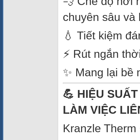
💨 Chế độ hơi 
chuyên sâu và 
💧 Tiết kiệm đ
⚡ Rút ngắn thời
✨ Mang lại bề 
💪 HIỆU SUẤ
LÀM VIỆC LIÊ
Kranzle Therm 