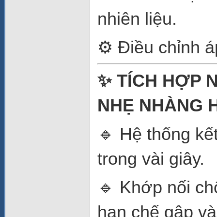
nhiên liệu.
⚙️ Điều chỉnh á
✨ TÍCH HỢP N
NHẸ NHÀNG 
🔹 Hệ thống kết
trong vài giây.
🔹 Khớp nối ch
hạn chế gập và 