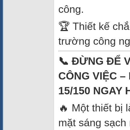
công.
🏆 Thiết kế chắ
trường công ng
📞 ĐỪNG ĐỂ 
CÔNG VIỆC –
15/150 NGAY 
🔥 Một thiết bị
mặt sáng sạch 