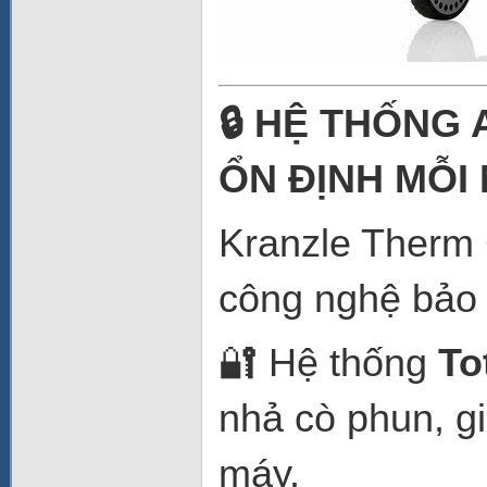
🔒 HỆ THỐNG
ỔN ĐỊNH MỖI
Kranzle Therm 
công nghệ bảo 
🔐 Hệ thống
To
nhả cò phun, gi
máy.