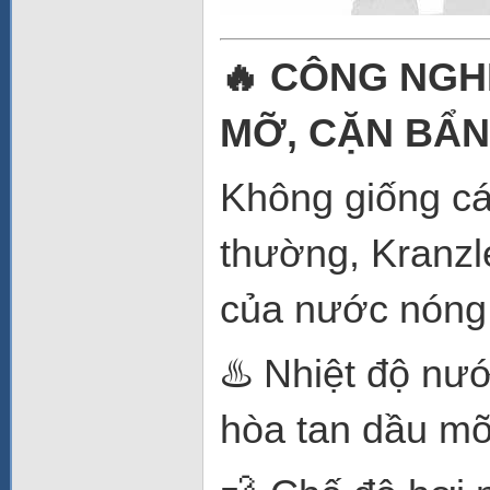
🔥 CÔNG NGH
MỠ, CẶN BẨN
Không giống c
thường, Kranz
của nước nóng 
♨️ Nhiệt độ nư
hòa tan dầu mỡ