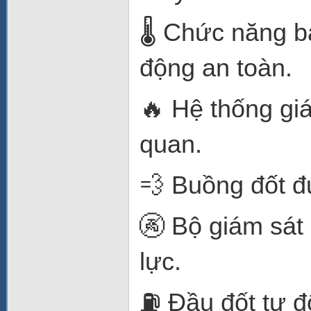
🌡️ Chức năng b
động an toàn.
🔥 Hệ thống giá
quan.
💨 Buồng đốt đ
🚱 Bộ giám sát
lực.
⛽ Đầu đốt tự đ