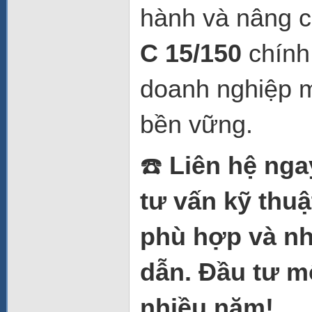
hành và nâng c
C 15/150
chính
doanh nghiệp 
bền vững.
☎️
Liên hệ nga
tư vấn kỹ thuậ
phù hợp và nh
dẫn. Đầu tư mộ
nhiều năm!