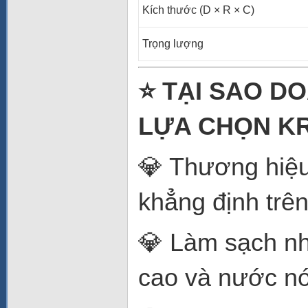
Kích thước (D × R × C)
Trọng lượng
⭐ TẠI SAO D
LỰA CHỌN KR
💎 Thương hiệu
khẳng định trên
💎 Làm sạch nh
cao và nước n