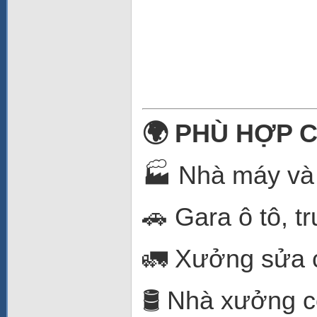
🌍 PHÙ HỢP 
🏭 Nhà máy và 
🚗 Gara ô tô, tr
🚛 Xưởng sửa c
🛢️ Nhà xưởng 