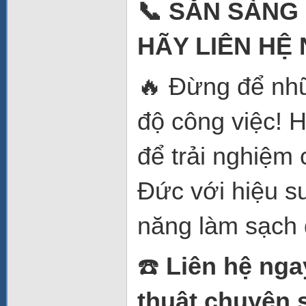
📞 SẴN SÀNG
HÃY LIÊN HỆ
🔥 Đừng để nhữ
độ công việc! H
để trải nghiệm
Đức với hiệu s
năng làm sạch 
☎️
Liên hệ nga
thuật chuyên s