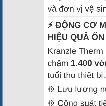
và đơn vị vệ si
⚡ ĐỘNG CƠ M
HIỆU QUẢ ỔN
Kranzle Therm 
chậm
1.400 vò
tuổi thọ thiết bị.
⚙️ Lưu lượng 
⚙️ Công suất ti