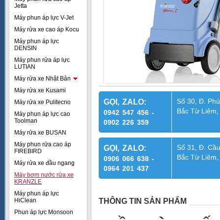
Jetta
Máy phun áp lực V-Jet
Máy rửa xe cao áp Kocu
Máy phun áp lực
DENSIN
Máy phun rửa áp lực
LUTIAN
Máy rửa xe Nhật Bản
Máy rửa xe Kusami
Số 30, Đ. Phú
GỌI, ZALO:
Máy rửa xe Pulitecno
Bắc Từ Liêm,
0942 547 456 -
Máy phun áp lực cao
Toolman
0902 226 359
Máy rửa xe BUSAN
Máy phun rửa cao áp
Số 31, Đ. Cầu
GỌI, ZALO:
FIREBIRD
Bắc Từ Liêm,
0906 066 638 -
Máy rửa xe đầu ngang
0964 201 437
Máy bơm nước rửa xe
KRANZLE
Máy phun áp lực
HiClean
THÔNG TIN SẢN PHẨM
Phun áp lực Monsoon