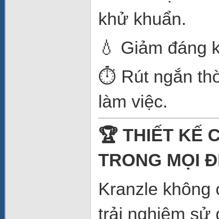
khử khuẩn.
💧 Giảm đáng k
⏱️ Rút ngắn th
làm việc.
🏆 THIẾT KẾ 
TRONG MỌI Đ
Kranzle không 
trải nghiệm sử