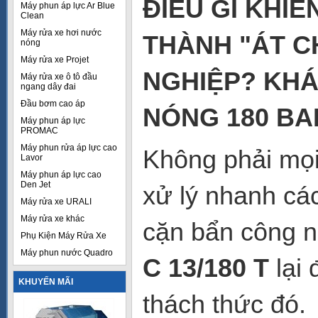
ĐIỀU GÌ KHIẾ
Máy phun áp lực Ar Blue
Clean
Máy rửa xe hơi nước
THÀNH "ÁT C
nóng
Máy rửa xe Projet
NGHIỆP? KH
Máy rửa xe ô tô đầu
ngang dây đai
Đầu bơm cao áp
NÓNG 180 BA
Máy phun áp lực
PROMAC
Máy phun rửa áp lực cao
Không phải mọi
Lavor
Máy phun áp lực cao
Den Jet
xử lý nhanh cá
Máy rửa xe URALI
Máy rửa xe khác
cặn bẩn công n
Phụ Kiện Máy Rửa Xe
Máy phun nước Quadro
C 13/180 T
lại 
KHUYẾN MÃI
thách thức đó.