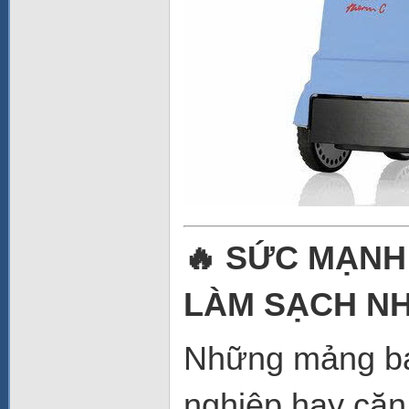
🔥 SỨC MẠNH
LÀM SẠCH NH
Những mảng bá
nghiệp hay cặn 