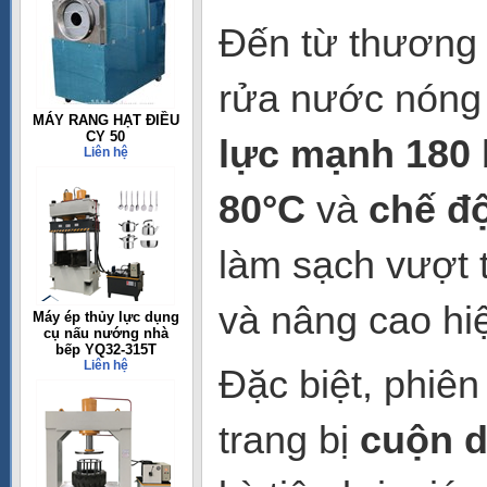
Đến từ thương
rửa nước nóng
MÁY RANG HẠT ĐIỀU
CY 50
lực mạnh 180 
Liên hệ
80°C
và
chế đ
làm sạch vượt t
và nâng cao hi
Máy ép thủy lực dụng
cụ nấu nướng nhà
bếp YQ32-315T
Liên hệ
Đặc biệt, phiê
trang bị
cuộn d