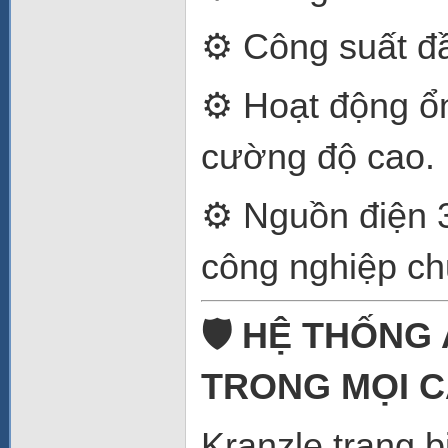
⚙️ Công suất đ
⚙️ Hoạt động ổ
cường độ cao.
⚙️ Nguồn điện 
công nghiệp ch
🛡️ HỆ THỐNG
TRONG MỌI C
Kranzle trang 