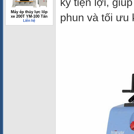
kỳ tiện lợi, gi
Máy ép thủy lực lốp
phun và tối ưu 
xe 200T YM-100 Tấn
Liên hệ