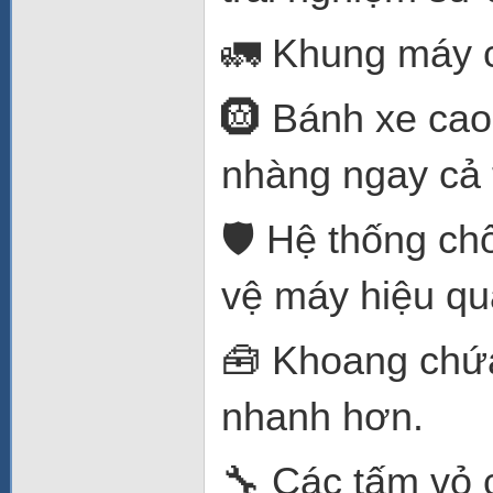
🚛 Khung máy c
🛞 Bánh xe cao
nhàng ngay cả 
🛡️ Hệ thống c
vệ máy hiệu qu
🧰 Khoang chứa
nhanh hơn.
🔧 Các tấm vỏ c