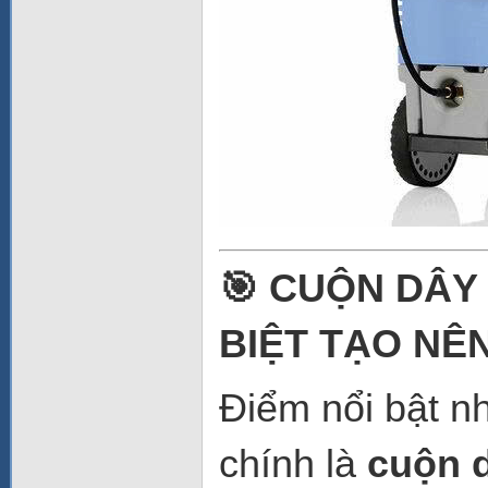
🎯 CUỘN DÂY
BIỆT TẠO NÊ
Điểm nổi bật n
chính là
cuộn d