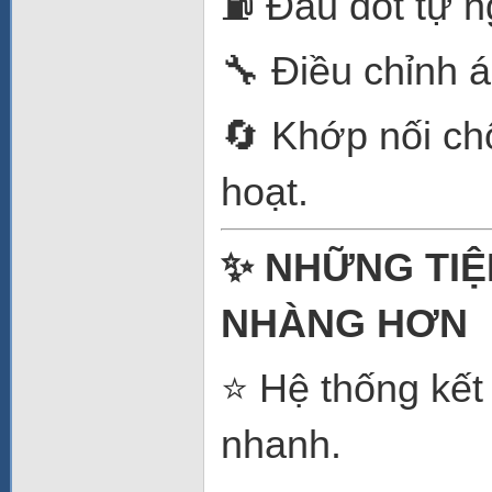
⛽ Đầu đốt tự ng
🔧 Điều chỉnh á
🔄 Khớp nối chố
hoạt.
✨ NHỮNG TIỆ
NHÀNG HƠN
⭐ Hệ thống kết
nhanh.