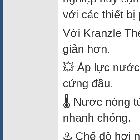
với các thiết b
Với Kranzle Th
giản hơn.
💥 Áp lực nước
cứng đầu.
🌡️ Nước nóng 
nhanh chóng.
♨️ Chế độ hơi