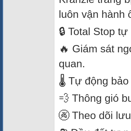
luôn vận hành 
🔒 Total Stop t
🔥 Giám sát ngọ
quan.
🌡️ Tự động bảo
💨 Thông gió bu
🚱 Theo dõi l