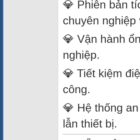
💎 Phiên bản tí
chuyên nghiệp v
💎 Vận hành ổn 
nghiệp.
💎 Tiết kiệm đi
công.
💎 Hệ thống an
lẫn thiết bị.