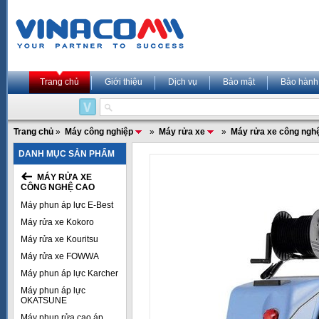
Trang chủ
Giới thiệu
Dịch vụ
Bảo mật
Bảo hành
Trang chủ
»
Máy công nghiệp
»
Máy rửa xe
»
Máy rửa xe công ngh
DANH MỤC SẢN PHẨM
MÁY RỬA XE
CÔNG NGHỆ CAO
Máy phun áp lực E-Best
Máy rửa xe Kokoro
Máy rửa xe Kouritsu
Máy rửa xe FOWWA
Máy phun áp lực Karcher
Máy phun áp lực
OKATSUNE
Máy phun rửa cao áp