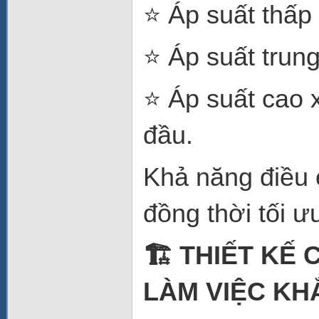
⭐ Áp suất thấp
⭐ Áp suất trung 
⭐ Áp suất cao 
đầu.
Khả năng điều c
đồng thời tối ư
🏗️ THIẾT K
LÀM VIỆC KH