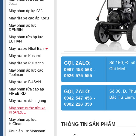
Jetta
Máy phun áp lực V-Jet
Máy rửa xe cao áp Kocu
Máy phun áp lực
DENSIN
Máy phun rửa áp lực
LUTIAN
Máy rửa xe Nhật Bản
Máy rửa xe Kusami
Số 150, Đ. số
GỌI, ZALO:
Máy rửa xe Pulitecno
Chí Minh
0967 458 568 -
Máy phun áp lực cao
Toolman
0926 575 555
Máy rửa xe BUSAN
Máy phun rửa cao áp
Số 30, Đ. Phú
GỌI, ZALO:
FIREBIRD
Bắc Từ Liêm,
0942 547 456 -
Máy rửa xe đầu ngang
0902 226 359
Máy bơm nước rửa xe
KRANZLE
Máy phun áp lực
HiClean
THÔNG TIN SẢN PHẨM
Phun áp lực Monsoon