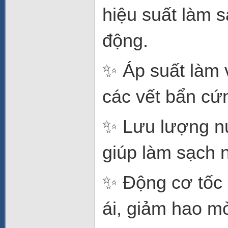
hiệu suất làm s
động.
✨ Áp suất làm 
các vết bẩn cứ
✨ Lưu lượng n
giúp làm sạch n
✨ Động cơ tốc
ái, giảm hao mò