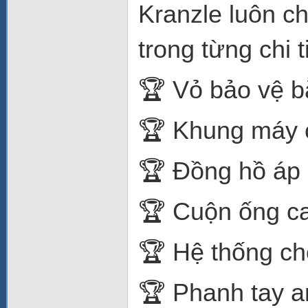
Kranzle luôn c
trong từng chi ti
🏆 Vỏ bảo vệ b
🏆 Khung máy c
🏆 Đồng hồ áp 
🏆 Cuộn ống ca
🏆 Hệ thống ch
🏆 Phanh tay a