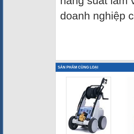
năng suất làm v
doanh nghiệp c
SẢN PHẨM CÙNG LOẠI