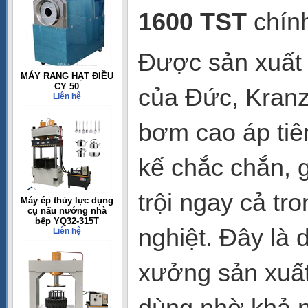
1600 TST
chính
Được sản xuất 
MÁY RANG HẠT ĐIỀU
CY 50
của Đức, Kran
Liên hệ
bơm cao áp tiên
kế chắc chắn, 
trội ngay cả tr
Máy ép thủy lực dụng
cụ nấu nướng nhà
bếp YQ32-315T
nghiệt. Đây là
Liên hệ
xưởng sản xuất
dùng nhờ khả nă