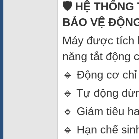
🛡️ HỆ THỐNG
BẢO VỆ ĐỘN
Máy được tích
năng tắt động c
🔹 Động cơ chỉ
🔹 Tự động dừn
🔹 Giảm tiêu h
🔹 Hạn chế sinh