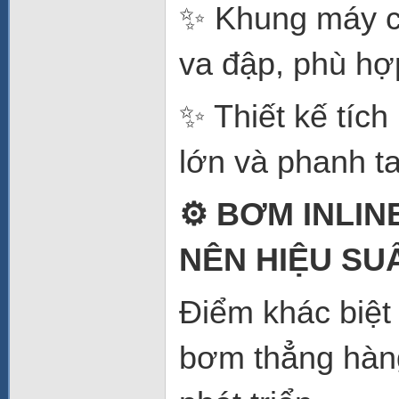
✨ Khung máy c
va đập, phù hợp
✨ Thiết kế tích
lớn và phanh ta
⚙️ BƠM INLI
NÊN HIỆU SU
Điểm khác biệ
bơm thẳng hàng