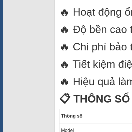
🔥 Hoạt động ổn
🔥 Độ bền cao 
🔥 Chi phí bảo t
🔥 Tiết kiệm đi
🔥 Hiệu quả làm
📋 THÔNG SỐ
Thông số
Model