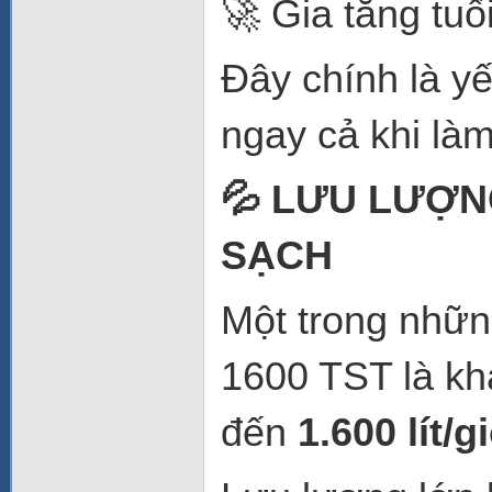
🚀 Gia tăng tu
Đây chính là y
ngay cả khi làm 
💦 LƯU LƯỢN
SẠCH
Một trong nhữn
1600 TST là kh
đến
1.600 lít/g