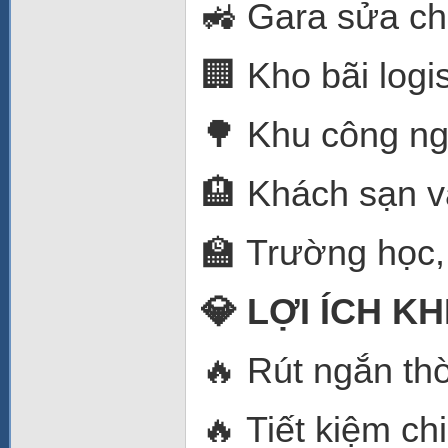
🚜 Gara sửa ch
🏢 Kho bãi logis
🌳 Khu công ng
🏨 Khách sạn v
🏫 Trường học,
💎 LỢI ÍCH K
🔥 Rút ngắn thờ
🔥 Tiết kiệm ch