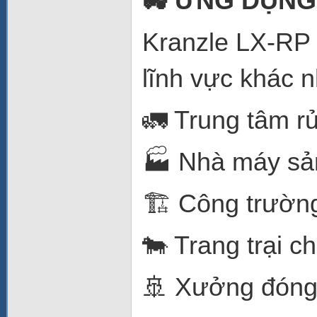
🚜 ỨNG DỤNG
Kranzle LX-RP 
lĩnh vực khác 
🚛 Trung tâm rử
🏭 Nhà máy sản
🏗️ Công trườn
🐄 Trang trại c
🚢 Xưởng đóng