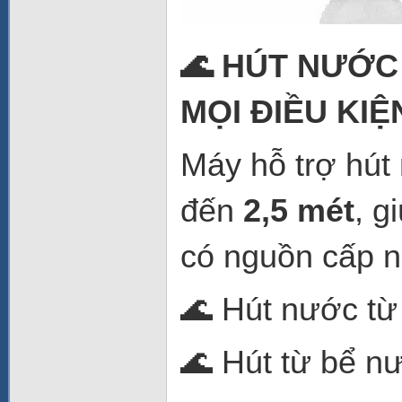
🌊 HÚT NƯỚC
MỌI ĐIỀU KIỆ
Máy hỗ trợ hút 
đến
2,5 mét
, g
có nguồn cấp n
🌊 Hút nước từ
🌊 Hút từ bể n