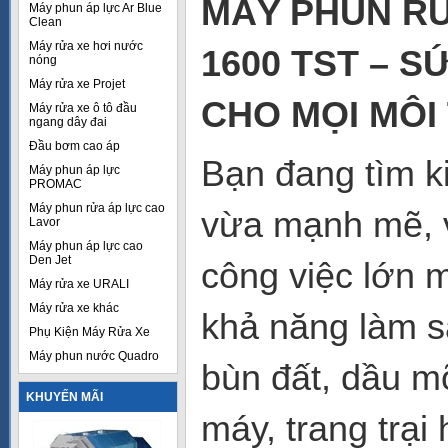
MÁY PHUN RỬ
Máy phun áp lực Ar Blue
Clean
Máy rửa xe hơi nước
1600 TST – 
nóng
Máy rửa xe Projet
CHO MỌI MÔ
Máy rửa xe ô tô đầu
ngang dây đai
Đầu bơm cao áp
Bạn đang tìm ki
Máy phun áp lực
PROMAC
Máy phun rửa áp lực cao
vừa mạnh mẽ, v
Lavor
Máy phun áp lực cao
Den Jet
công việc lớn 
Máy rửa xe URALI
Máy rửa xe khác
khả năng làm 
Phụ Kiện Máy Rửa Xe
Máy phun nước Quadro
bùn đất, dầu m
KHUYẾN MÃI
máy, trang trạ