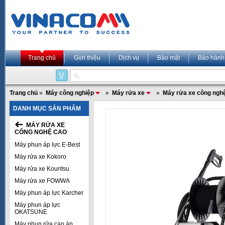
Trang chủ
Giới thiệu
Dịch vụ
Bảo mật
Bảo hành
Trang chủ
»
Máy công nghiệp
»
Máy rửa xe
»
Máy rửa xe công ngh
DANH MỤC SẢN PHẨM
MÁY RỬA XE
CÔNG NGHỆ CAO
Máy phun áp lực E-Best
Máy rửa xe Kokoro
Máy rửa xe Kouritsu
Máy rửa xe FOWWA
Máy phun áp lực Karcher
Máy phun áp lực
OKATSUNE
Máy phun rửa cao áp