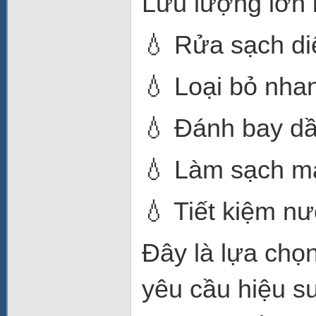
Lưu lượng lớn k
💧 Rửa sạch diệ
💧 Loại bỏ nhan
💧 Đánh bay d
💧 Làm sạch má
💧 Tiết kiệm n
Đây là lựa chọn
yêu cầu hiệu s