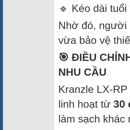
🔹 Kéo dài tuổi
Nhờ đó, người 
vừa bảo vệ thiế
🎯 ĐIỀU CHỈ
NHU CẦU
Kranzle LX-RP 
linh hoạt từ
30 
làm sạch khác 