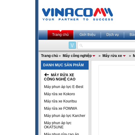
Trang chủ
Giới thiệu
Dịch vụ
Bả
Trang chủ
»
Máy công nghiệp
»
Máy rửa xe
»
M
DANH MỤC SẢN PHẨM
MÁY RỬA XE
CÔNG NGHỆ CAO
Máy phun áp lực E-Best
Máy rửa xe Kokoro
Máy rửa xe Kouritsu
Máy rửa xe FOWWA
Máy phun áp lực Karcher
Máy phun áp lực
OKATSUNE
Máy phun rửa cao áp