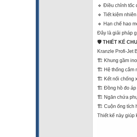
🔹 Điều chỉnh tốc
🔹 Tiết kiệm nhiên
🔹 Hạn chế hao mò
Đây là giải pháp g
🛡️ THIẾT KẾ C
Kranzle Profi-Jet 
🏗️ Khung gầm ino
🏗️ Hệ thống cắm 
🏗️ Kết nối chống
🏗️ Đồng hồ đo áp 
🏗️ Ngăn chứa phụ
🏗️ Cuộn ống tích 
Thiết kế này giúp 