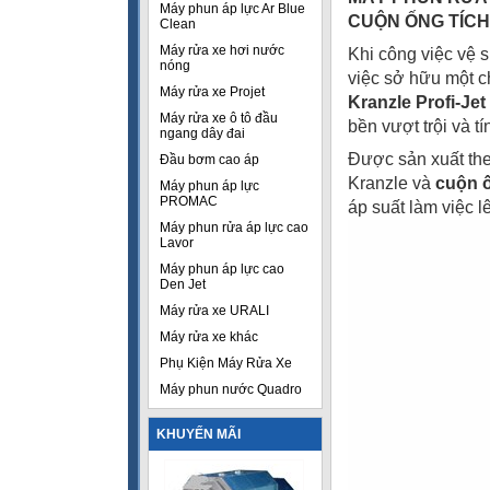
Máy phun áp lực Ar Blue
CUỘN ỐNG TÍC
Clean
Máy rửa xe hơi nước
Khi công việc vệ 
nóng
việc sở hữu một c
Máy rửa xe Projet
Kranzle Profi-Jet
Máy rửa xe ô tô đầu
bền vượt trội và tí
ngang dây đai
Được sản xuất the
Đầu bơm cao áp
Kranzle và
cuộn ố
Máy phun áp lực
PROMAC
áp suất làm việc 
Máy phun rửa áp lực cao
Lavor
Máy phun áp lực cao
Den Jet
Máy rửa xe URALI
Máy rửa xe khác
Phụ Kiện Máy Rửa Xe
Máy phun nước Quadro
KHUYẾN MÃI