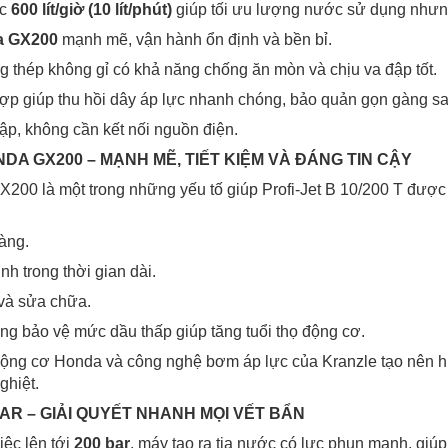
ớc
600 lít/giờ (10 lít/phút)
giúp tối ưu lượng nước sử dụng nhưn
a GX200
mạnh mẽ, vận hành ổn định và bền bỉ.
thép không gỉ có khả năng chống ăn mòn và chịu va đập tốt.
ợp giúp thu hồi dây áp lực nhanh chóng, bảo quản gọn gàng sa
ập, không cần kết nối nguồn điện.
DA GX200 – MẠNH MẼ, TIẾT KIỆM VÀ ĐÁNG TIN CẬY
00 là một trong những yếu tố giúp Profi-Jet B 10/200 T được 
àng.
nh trong thời gian dài.
và sửa chữa.
ống bảo vệ mức dầu thấp giúp tăng tuổi thọ động cơ.
ộng cơ Honda và công nghệ bơm áp lực của Kranzle tạo nên hiệ
ghiệt.
BAR – GIẢI QUYẾT NHANH MỌI VẾT BẨN
iệc lên tới
200 bar
, máy tạo ra tia nước có lực phun mạnh, giúp