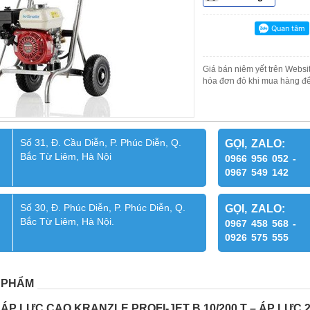
Giá bán niêm yết trên Websit
hóa đơn đỏ khi mua hàng để
Số 31, Đ. Cầu Diễn, P. Phúc Diễn, Q.
GỌI, ZALO:
Bắc Từ Liêm, Hà Nội
0966 956 052 -
0967 549 142
Số 30, Đ. Phúc Diễn, P. Phúc Diễn, Q.
GỌI, ZALO:
Bắc Từ Liêm, Hà Nội.
0967 458 568 -
0926 575 555
 PHẨM
P LỰC CAO KRANZLE PROFI-JET B 10/200 T – ÁP LỰC 