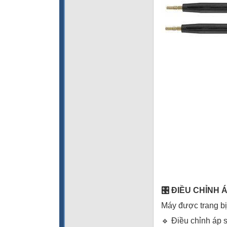
🎛️ ĐIỀU CHỈNH
Máy được trang bị
🔹 Điều chỉnh áp s