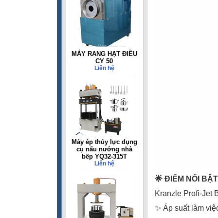
MÁY RANG HẠT ĐIỀU
CY 50
Liên hệ
Máy ép thủy lực dụng
cụ nấu nướng nhà
bếp YQ32-315T
Liên hệ
🌟 ĐIỂM NỔI BẬ
Kranzle Profi-Jet
✨ Áp suất làm vi