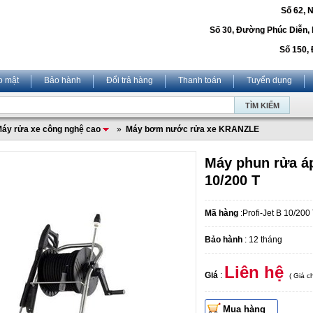
Số 62, 
Số 30, Đường Phúc Diễn,
Số 150, 
o mật
Bảo hành
Đổi trả hàng
Thanh toán
Tuyển dụng
áy rửa xe công nghệ cao
»
Máy bơm nước rửa xe KRANZLE
Máy phun rửa áp
10/200 T
Mã hàng
:Profi-Jet B 10/200
Bảo hành
: 12 tháng
Liên hệ
Giá
:
( Giá 
Mua hàng