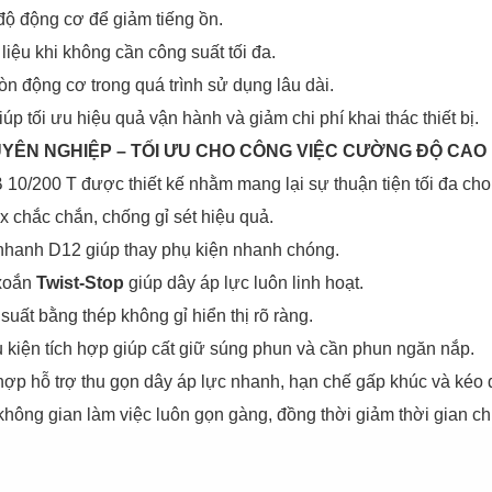
 độ động cơ để giảm tiếng ồn.
 liệu khi không cần công suất tối đa.
n động cơ trong quá trình sử dụng lâu dài.
iúp tối ưu hiệu quả vận hành và giảm chi phí khai thác thiết bị.
HUYÊN NGHIỆP – TỐI ƯU CHO CÔNG VIỆC CƯỜNG ĐỘ CAO
B 10/200 T được thiết kế nhằm mang lại sự thuận tiện tối đa ch
x chắc chắn, chống gỉ sét hiệu quả.
nhanh D12 giúp thay phụ kiện nhanh chóng.
 xoắn
Twist-Stop
giúp dây áp lực luôn linh hoạt.
suất bằng thép không gỉ hiển thị rõ ràng.
 kiện tích hợp giúp cất giữ súng phun và cần phun ngăn nắp.
hợp hỗ trợ thu gọn dây áp lực nhanh, hạn chế gấp khúc và kéo d
không gian làm việc luôn gọn gàng, đồng thời giảm thời gian chuẩ