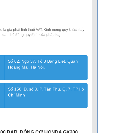
e là giá phải tính thuế VAT. Kính mong quý khách lấy
 tuân thủ đúng quy định của pháp luật
Số 62, Ngõ 37, Tổ 3 Bằng Liệt, Quận
Hoàng Mai, Hà Nội.
Số 150, Đ. số 9, P. Tân Phú, Q. 7, TP.Hồ
Chí Minh
200 BAR, ĐỘNG CƠ HONDA GX200,