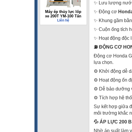
✨ Lưu lượng nư
✨ Động cơ
Hond
Máy ép thủy lực lốp
xe 200T YM-100 Tấn
✨ Khung gầm bằng 
Liên hệ
✨ Cuộn ống tích h
✨ Hoạt động độc l
⛽ ĐỘNG CƠ HON
Động cơ Honda GX2
lựa chọn.
⚙️ Khởi động dễ d
⚙️ Hoạt động ổn đị
⚙️ Dễ bảo dưỡng 
⚙️ Tích hợp hệ th
Sự kết hợp giữa đ
môi trường khắc n
💦 ÁP LỰC 200 
Nhờ áp suất làm v