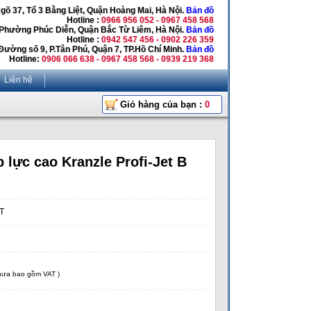
Ngõ 37, Tổ 3 Bằng Liệt, Quận Hoàng Mai, Hà Nội.
Bản đồ
Hotline :
0966 956 052 - 0967 458 568
 Phường Phúc Diễn, Quận Bắc Từ Liêm, Hà Nội.
Bản đồ
Hotline :
0942 547 456 - 0902 226 359
Đường số 9, P.Tân Phú, Quận 7, TP.Hồ Chí Minh.
Bản đồ
Hotline:
0906 066 638 - 0967 458 568 - 0939 219 368
Liên hệ
Giỏ hàng của bạn :
0
 lực cao Kranzle Profi-Jet B
 T
chưa bao gồm VAT )