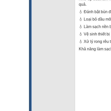
quả.
💧 Đánh bật bùn đất
💧 Loại bỏ dầu mỡ
💧 Làm sạch nền b
💧 Vệ sinh thiết b
💧 Xử lý rong rêu 
Khả năng làm sạch