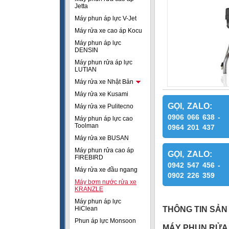
Jetta
Máy phun áp lực V-Jet
Máy rửa xe cao áp Kocu
Máy phun áp lực
DENSIN
Máy phun rửa áp lực
LUTIAN
Máy rửa xe Nhật Bản
Máy rửa xe Kusami
GỌI, ZALO:
Máy rửa xe Pulitecno
0906 066 638 -
Máy phun áp lực cao
Toolman
0964 201 437
Máy rửa xe BUSAN
Máy phun rửa cao áp
GỌI, ZALO:
FIREBIRD
0942 547 456 -
Máy rửa xe đầu ngang
0902 226 359
Máy bơm nước rửa xe
KRANZLE
Máy phun áp lực
HiClean
THÔNG TIN SẢN
Phun áp lực Monsoon
MÁY PHUN RỬA Á