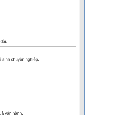
 dài.
ệ sinh chuyên nghiệp.
quả vận hành.