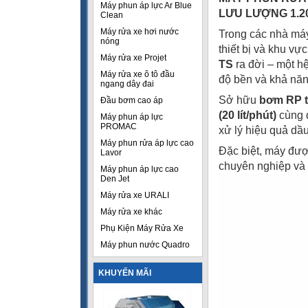
Máy phun áp lực Ar Blue
LƯU LƯỢNG 1.2
Clean
Máy rửa xe hơi nước
Trong các nhà máy 
nóng
thiết bị và khu vự
Máy rửa xe Projet
TS
ra đời – một h
Máy rửa xe ô tô đầu
độ bền và khả năn
ngang dây đai
Sở hữu
bơm RP t
Đầu bơm cao áp
(20 lít/phút)
cùng 
Máy phun áp lực
PROMAC
xử lý hiệu quả dầ
Máy phun rửa áp lực cao
Đặc biệt, máy đượ
Lavor
chuyên nghiệp và 
Máy phun áp lực cao
Den Jet
Máy rửa xe URALI
Máy rửa xe khác
Phụ Kiện Máy Rửa Xe
Máy phun nước Quadro
KHUYẾN MÃI