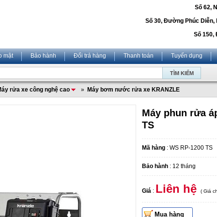
Số 62, 
Số 30, Đường Phúc Diễn,
Số 150, 
o mật
Bảo hành
Đổi trả hàng
Thanh toán
Tuyển dụng
áy rửa xe công nghệ cao
»
Máy bơm nước rửa xe KRANZLE
Máy phun rửa á
TS
Mã hàng
: WS RP-1200 TS
Bảo hành
: 12 tháng
Liên hệ
Giá
:
( Giá 
Mua hàng