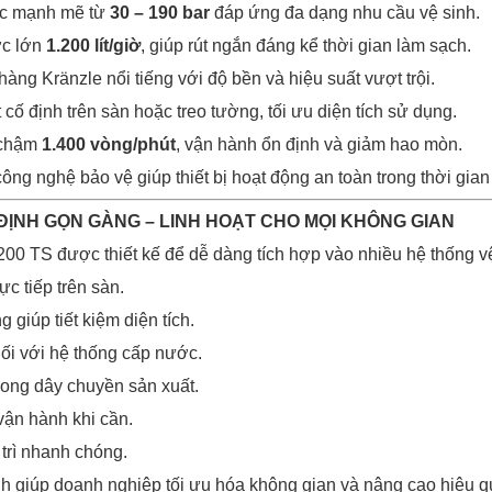
iệc mạnh mẽ từ
30 – 190 bar
đáp ứng đa dạng nhu cầu vệ sinh.
ớc lớn
1.200 lít/giờ
, giúp rút ngắn đáng kể thời gian làm sạch.
ng Kränzle nổi tiếng với độ bền và hiệu suất vượt trội.
t cố định trên sàn hoặc treo tường, tối ưu diện tích sử dụng.
 chậm
1.400 vòng/phút
, vận hành ổn định và giảm hao mòn.
 công nghệ bảo vệ giúp thiết bị hoạt động an toàn trong thời gian
 ĐỊNH GỌN GÀNG – LINH HOẠT CHO MỌI KHÔNG GIAN
0 TS được thiết kế để dễ dàng tích hợp vào nhiều hệ thống v
ực tiếp trên sàn.
 giúp tiết kiệm diện tích.
nối với hệ thống cấp nước.
trong dây chuyền sản xuất.
ận hành khi cần.
 trì nhanh chóng.
nh giúp doanh nghiệp tối ưu hóa không gian và nâng cao hiệu 