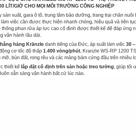
00 LÍT/GIỜ CHO MỌI MÔI TRƯỜNG CÔNG NGHIỆP
sản xuất, gara ô tô, trung tâm bảo dưỡng, trang trại chăn nuôi
c làm việc cần được thực hiện nhanh chóng, hiệu quả và liên tục
ệ thống phun rửa áp lực cao cố định được thiết kế để đáp ứng n
g vận hành lâu dài.
hẳng hàng Kränzle
danh tiếng của Đức, áp suất làm việc
30 –
động cơ tốc độ thấp
1.400 vòng/phút
, Kranzle WS-RP 1200 TS
u mỡ, bùn đất, rong rêu và các mảng bám cứng đầu trên nhiều lo
c thiết kế
lắp đặt cố định trên sàn hoặc treo tường
, giúp tối
luôn sẵn sàng vận hành bất cứ lúc nào.