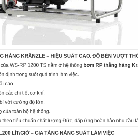
G HÀNG KRÄNZLE – HIỆU SUẤT CAO, ĐỘ BỀN VƯỢT THỜ
i của WS-RP 1200 TS nằm ở hệ thống
bơm RP thẳng hàng Kr
ổn định trong suốt quá trình làm việc.
ải cao.
n các chi tiết cơ khí.
bỉ với cường độ lớn.
họ của toàn bộ hệ thống.
 theo tiêu chuẩn chất lượng Đức, đáp ứng hoàn hảo nhu cầu l
.200 LÍT/GIỜ – GIA TĂNG NĂNG SUẤT LÀM VIỆC