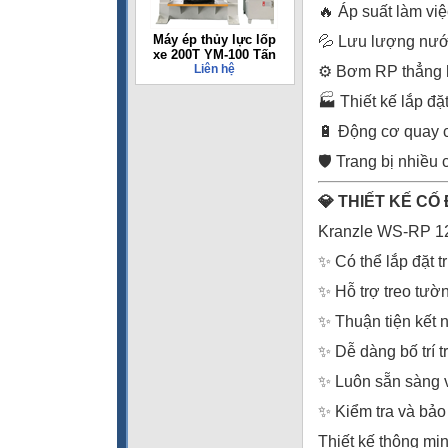
🔥 Áp suất làm v
Máy ép thủy lực lốp
💦 Lưu lượng nư
xe 200T YM-100 Tấn
Liên hệ
⚙️ Bơm RP thẳng hà
🏭 Thiết kế lắp đặ
🔋 Động cơ quay
🛡️ Trang bị nhiều
💎 THIẾT KẾ CỐ
Kranzle WS-RP 120
✨ Có thể lắp đặt tr
✨ Hỗ trợ treo tường
✨ Thuận tiện kết 
✨ Dễ dàng bố trí 
✨ Luôn sẵn sàng v
✨ Kiểm tra và bảo
Thiết kế thông mi