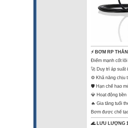
⚡ BƠM RP THẲN
Điểm mạnh cốt lõ
🚀 Duy trì áp suất 
⚙️ Khả năng chịu t
🛡️ Hạn chế hao mò
💎 Hoạt động bền 
🔥 Gia tăng tuổi t
Bơm được chế tạo
🌊 LƯU LƯỢNG 1