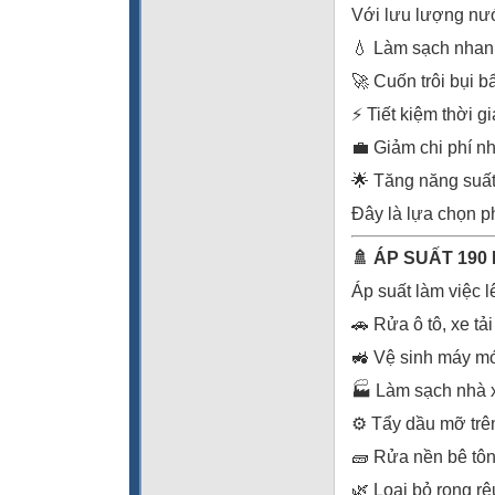
Với lưu lượng nướ
💧 Làm sạch nhanh 
🚀 Cuốn trôi bụi b
⚡ Tiết kiệm thời gi
💼 Giảm chi phí n
🌟 Tăng năng suất
Đây là lựa chọn p
🚿 ÁP SUẤT 190
Áp suất làm việc 
🚗 Rửa ô tô, xe tả
🚜 Vệ sinh máy m
🏭 Làm sạch nhà 
⚙️ Tẩy dầu mỡ trê
🧱 Rửa nền bê tôn
🌿 Loại bỏ rong rê