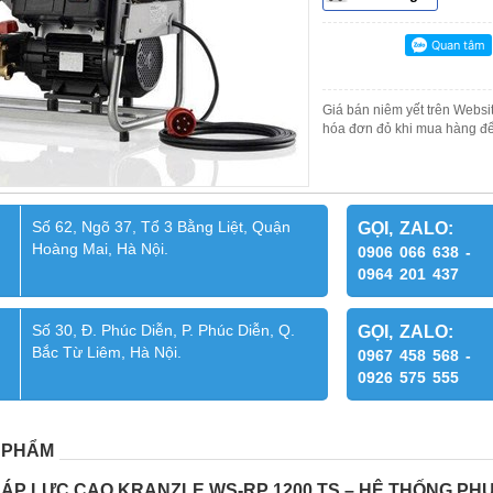
Giá bán niêm yết trên Websit
hóa đơn đỏ khi mua hàng để
Số 62, Ngõ 37, Tổ 3 Bằng Liệt, Quận
GỌI, ZALO:
Hoàng Mai, Hà Nội.
0906 066 638 -
0964 201 437
Số 30, Đ. Phúc Diễn, P. Phúc Diễn, Q.
GỌI, ZALO:
Bắc Từ Liêm, Hà Nội.
0967 458 568 -
0926 575 555
 PHẨM
ÁP LỰC CAO KRANZLE WS-RP 1200 TS – HỆ THỐNG PH