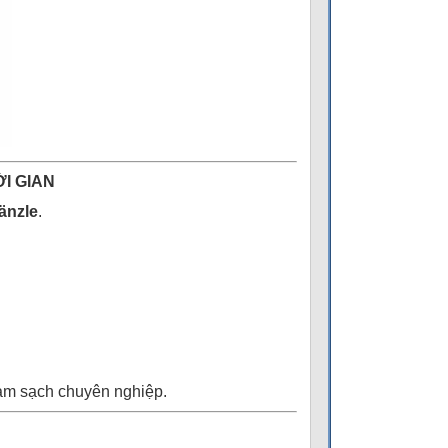
I GIAN
änzle
.
àm sạch chuyên nghiệp.