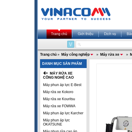
Trang chủ
Giới thiệu
Dịch vụ
Bả
Trang chủ
»
Máy công nghiệp
»
Máy rửa xe
»
M
DANH MỤC SẢN PHẨM
MÁY RỬA XE
CÔNG NGHỆ CAO
Máy phun áp lực E-Best
Máy rửa xe Kokoro
Máy rửa xe Kouritsu
Máy rửa xe FOWWA
Máy phun áp lực Karcher
Máy phun áp lực
OKATSUNE
Máy phun rửa cao áp