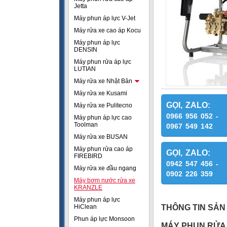
Jetta
Máy phun áp lực V-Jet
Máy rửa xe cao áp Kocu
Máy phun áp lực
DENSIN
Máy phun rửa áp lực
LUTIAN
Máy rửa xe Nhật Bản
Máy rửa xe Kusami
GỌI, ZALO:
Máy rửa xe Pulitecno
0966 956 052 -
Máy phun áp lực cao
Toolman
0967 549 142
Máy rửa xe BUSAN
Máy phun rửa cao áp
GỌI, ZALO:
FIREBIRD
0942 547 456 -
Máy rửa xe đầu ngang
0902 226 359
Máy bơm nước rửa xe
KRANZLE
Máy phun áp lực
HiClean
THÔNG TIN SẢN
Phun áp lực Monsoon
MÁY PHUN RỬA 