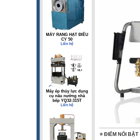
MÁY RANG HẠT ĐIỀU
CY 50
Liên hệ
Máy ép thủy lực dụng
cụ nấu nướng nhà
bếp YQ32-315T
Liên hệ
⭐ ĐIỂM NỔI BẬT