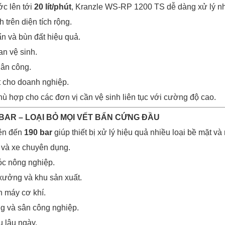
c lên tới
20 lít/phút
, Kranzle WS-RP 1200 TS dễ dàng xử lý nh
trên diện tích rộng.
ẩn và bùn đất hiệu quả.
an vệ sinh.
hân công.
 cho doanh nghiệp.
hù hợp cho các đơn vị cần vệ sinh liên tục với cường độ cao.
 BAR – LOẠI BỎ MỌI VẾT BẨN CỨNG ĐẦU
lên đến
190 bar
giúp thiết bị xử lý hiệu quả nhiều loại bề mặt 
i và xe chuyên dụng.
óc nông nghiệp.
xưởng và khu sản xuất.
n máy cơ khí.
g và sân công nghiệp.
u lâu ngày.