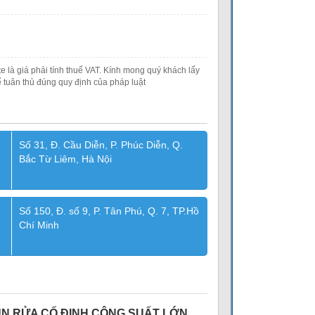
e là giá phải tính thuế VAT. Kính mong quý khách lấy
 tuân thủ đúng quy định của pháp luật
Số 31, Đ. Cầu Diễn, P. Phúc Diễn, Q.
Bắc Từ Liêm, Hà Nội
Số 150, Đ. số 9, P. Tân Phú, Q. 7, TP.Hồ
Chí Minh
UN RỬA CỐ ĐỊNH CÔNG SUẤT LỚN,