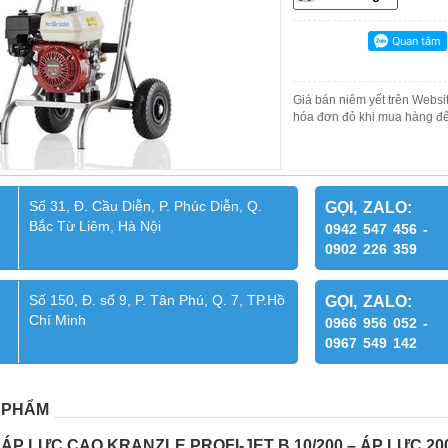
Giá bán niêm yết trên Websit
hóa đơn đỏ khi mua hàng để
Số 31, Đ. Cầu Diễn, P. Phúc Diễn, Q.
GỌI, ZALO:
Bắc Từ Liêm, Hà Nội
0942 547 456 -
0902 226 359
Số 150, Đ. số 9, P. Tân Phú, Q. 7, TP.Hồ
GỌI, ZALO:
Chí Minh
0966 956 052 -
0967 549 142
 PHẨM
P LỰC CAO KRANZLE PROFI-JET B 10/200 – ÁP LỰC 20