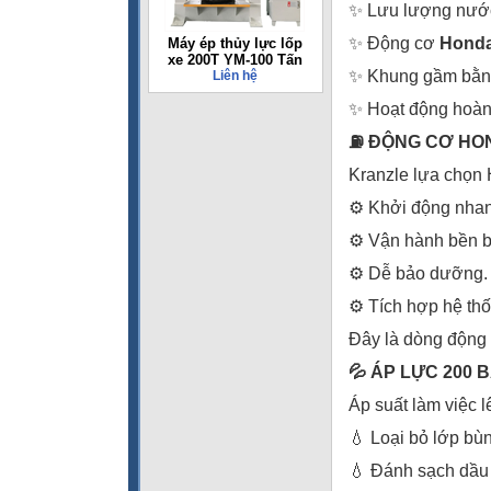
✨ Lưu lượng nư
✨ Động cơ
Hond
Máy ép thủy lực lốp
xe 200T YM-100 Tấn
✨ Khung gầm bằng
Liên hệ
✨ Hoạt động hoàn 
⛽ ĐỘNG CƠ HON
Kranzle lựa chọn 
⚙️ Khởi động nha
⚙️ Vận hành bền bỉ
⚙️ Dễ bảo dưỡng.
⚙️ Tích hợp hệ th
Đây là dòng động c
💦 ÁP LỰC 200 
Áp suất làm việc l
💧 Loại bỏ lớp bùn
💧 Đánh sạch dầu