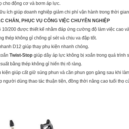
thọ cho động cơ và bơm áp lực.
ữu ích giúp doanh nghiệp giảm chi phí vận hành trong thời gian
CHẮC CHẮN, PHỤC VỤ CÔNG VIỆC CHUYÊN NGHIỆP
 B 10/200 được thiết kế nhằm đáp ứng cường độ làm việc cao v
 thép không gỉ chống gỉ sét và chịu va đập tốt.
nhanh D12 giúp thay phụ kiện nhanh chóng.
 xoắn
Twist-Stop
giúp dây áp lực không bị xoắn trong quá trình 
suất bằng thép không gỉ hiển thị rõ ràng.
 kiện giúp cất giữ súng phun và cần phun gọn gàng sau khi làm
úp người dùng thao tác thuận tiện, đồng thời nâng cao tuổi thọ củ