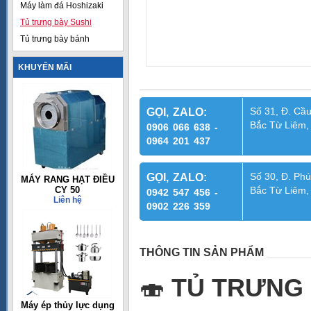
Máy làm đá Hoshizaki
Tủ trưng bày Sushi
Tủ trưng bày bánh
KHUYẾN MÃI
Số 31, Đ. Cầu
GỌI, ZALO:
Bắc Từ Liêm,
0906 066 638 -
0964 201 437
Số 30, Đ. Phú
GỌI, ZALO:
MÁY RANG HẠT ĐIỀU
CY 50
Bắc Từ Liêm,
0942 547 456 -
Liên hệ
0902 226 359
THÔNG TIN SẢN PHẨM
🍣
TỦ TRƯNG 
Máy ép thủy lực dụng