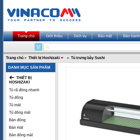
Trang chủ
Giới thiệu
Dịch vụ
Bảo mật
Bảo hành
Trang chủ
»
Thiết bị Hoshizaki
»
Tủ trưng bày Sushi
DANH MỤC SẢN PHẨM
THIẾT BỊ
HOSHIZAKI
Tủ rã đông nhanh
Tủ đông
Tủ mát
Tủ đông mát
Bàn đông
Bàn mát
Bàn đông mát