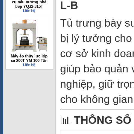
L-B
cụ nấu nướng nhà
bếp YQ32-315T
Liên hệ
Tủ trưng bày s
bị lý tưởng ch
cơ sở kinh doa
Máy ép thủy lực lốp
xe 200T YM-100 Tấn
giúp bảo quản 
Liên hệ
nghiệp, giữ trọ
cho không gian
📊
THÔNG SỐ