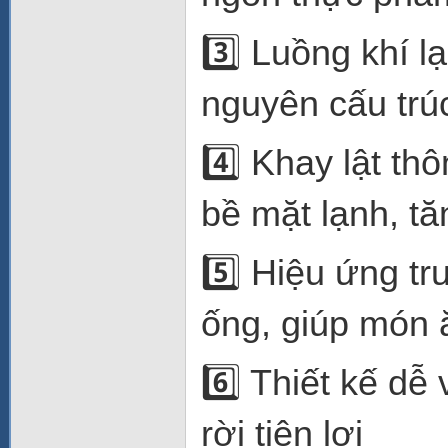
3️⃣ Luồng khí l
nguyên cấu trú
4️⃣ Khay lật th
bề mặt lạnh, t
5️⃣ Hiệu ứng t
ống, giúp món 
6️⃣ Thiết kế dễ
rời tiện lợi