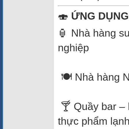
🍣
ỨNG DỤNG
🏮 Nhà hàng su
nghiệp
🍽️ Nhà hàng N
🍸 Quầy bar – 
thực phẩm lạn