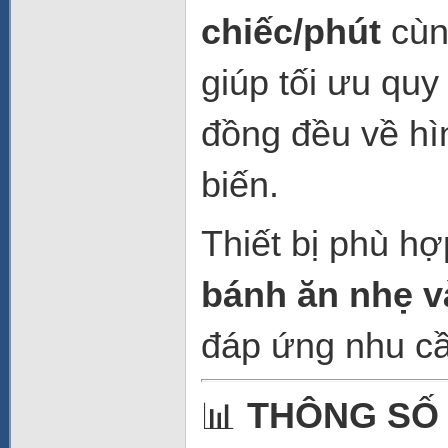
chiếc/phút
cùn
giúp tối ưu qu
đồng đều về hì
biến.
Thiết bị phù h
bánh ăn nhẹ v
đáp ứng nhu cầu
📊
THÔNG SỐ