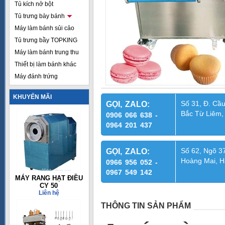
Tủ kích nở bột
Tủ trưng bày bánh
Máy làm bánh sủi cảo
Tủ trưng bầy TOPKING
Máy làm bánh trung thu
Thiết bị làm bánh khác
Máy đánh trứng
KHUYẾN MÃI
Số 31, Đ. Cầu
GỌI, ZALO:
Bắc Từ Liêm,
0906 066 638 -
0964 201 437
Số 62, Ngõ 37
GỌI, ZALO:
Hoàng Mai, H
0966 956 052 -
0967 549 142
MÁY RANG HẠT ĐIỀU
CY 50
Liên hệ
THÔNG TIN SẢN PHẨM