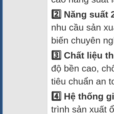
2️
Năng suất 2
nhu cầu sản xu
biến chuyên ng
3️
Chất liệu t
độ bền cao, ch
tiêu chuẩn an 
4️
Hệ thống gi
trình sản xuất 