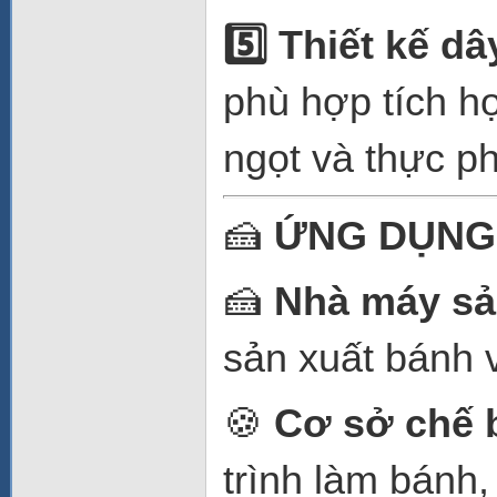
5️
Thiết kế dâ
phù hợp tích h
ngọt và thực p
🍰
ỨNG DỤNG
🍰
Nhà máy sả
sản xuất bánh v
🍪
Cơ sở chế 
trình làm bánh