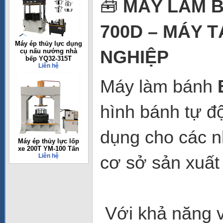
🧰
MÁY LÀM B
700D – MÁY 
Máy ép thủy lực dụng
NGHIỆP
cụ nấu nướng nhà
bếp YQ32-315T
Liên hệ
Máy làm bánh
hình bánh tự đ
dụng cho các n
Máy ép thủy lực lốp
xe 200T YM-100 Tấn
Liên hệ
cơ sở sản xuất
Với khả năng v