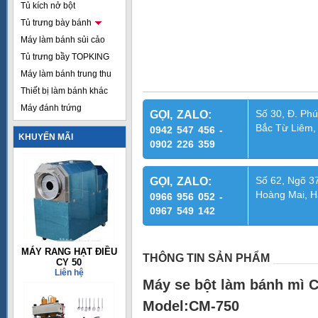
Tủ kích nở bột
Tủ trưng bày bánh
Máy làm bánh sủi cảo
Tủ trưng bầy TOPKING
Máy làm bánh trung thu
Thiết bị làm bánh khác
Máy đánh trứng
Số 30, Đ. Phú
GỌI, ZALO:
Bắc Từ Liêm,
0942 547 456 -
KHUYẾN MÃI
0902 226 359
Số 62, Ngõ 37
GỌI, ZALO:
Hoàng Mai, H
0966 956 052 -
0967 549 142
MÁY RANG HẠT ĐIỀU
THÔNG TIN SẢN PHẨM
CY 50
Liên hệ
Máy se bột làm bánh mì
Model:CM-750