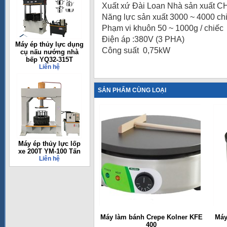
Xuất xứ Đài Loan Nhà sản xuất
Năng lực sản xuất 3000 ~ 4000 chi
Phạm vi khuôn 50 ~ 1000g / chiếc
Điện áp :380V (3 PHA)
Máy ép thủy lực dụng
Công suất 0,75kW
cụ nấu nướng nhà
bếp YQ32-315T
Liên hệ
SẢN PHẨM CÙNG LOẠI
Máy ép thủy lực lốp
xe 200T YM-100 Tấn
Liên hệ
Máy làm bánh Crepe Kolner KFE
Máy
400