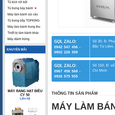
Tủ kích nở bột
Tủ trưng bày bánh
Máy làm bánh sủi cảo
Tủ trưng bầy TOPKING
Máy làm bánh trung thu
Thiết bị làm bánh khác
Máy đánh trứng
Số 30, Đ. Phú
GỌI, ZALO:
Bắc Từ Liêm,
0942 547 456 -
KHUYẾN MÃI
0902 226 359
Số 150, Đ. số
GỌI, ZALO:
Chí Minh
0967 458 568 -
0926 575 555
MÁY RANG HẠT ĐIỀU
THÔNG TIN SẢN PHẨM
CY 50
Liên hệ
MÁY LÀM BÁN