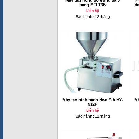
Máy tách lòng đỏ trứng gà 3
M
băng MTLT3B
dạ
Liên hệ
Bảo hành : 12 tháng
Máy tạo hình bánh Hwa Yih HY-
Má
912F
Liên hệ
Bảo hành : 12 tháng