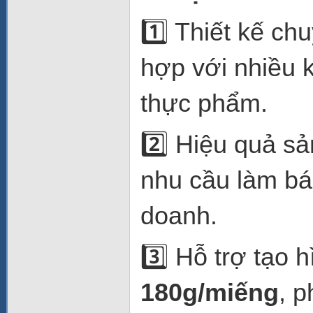
1️⃣ Thiết kế ch
hợp với nhiều 
thực phẩm.
2️⃣ Hiệu quả sả
nhu cầu làm bá
doanh.
3️⃣ Hỗ trợ tạo 
180g/miếng
, 