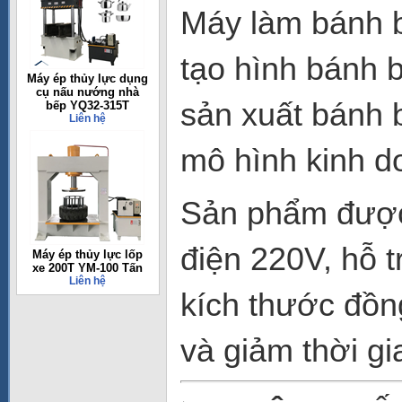
Máy làm bánh 
tạo hình bánh 
Máy ép thủy lực dụng
cụ nấu nướng nhà
sản xuất bánh 
bếp YQ32-315T
Liên hệ
mô hình kinh d
Sản phẩm được 
điện 220V, hỗ 
Máy ép thủy lực lốp
xe 200T YM-100 Tấn
Liên hệ
kích thước đồn
và giảm thời gi