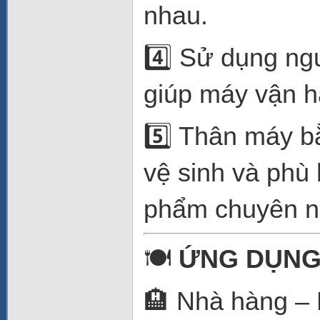
nhau.
4️⃣ Sử dụng ng
giúp máy vận hà
5️⃣ Thân máy 
vệ sinh và phù
phẩm chuyên n
🍽️
ỨNG DỤNG
🏨 Nhà hàng – 