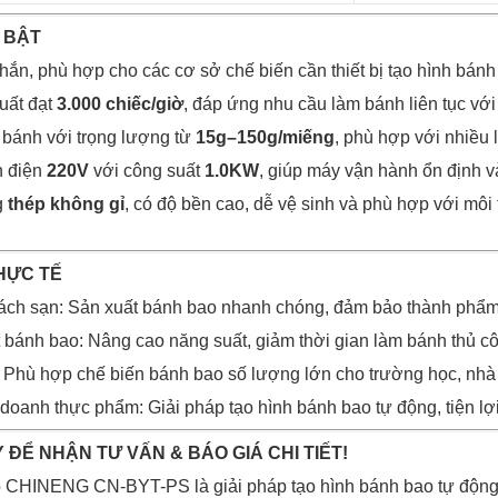
 BẬT
chắn, phù hợp cho các cơ sở chế biến cần thiết bị tạo hình bán
xuất đạt
3.000 chiếc/giờ
, đáp ứng nhu cầu làm bánh liên tục với
h bánh với trọng lượng từ
15g–150g/miếng
, phù hợp với nhiều 
n điện
220V
với công suất
1.0KW
, giúp máy vận hành ổn định và
g
thép không gỉ
, có độ bền cao, dễ vệ sinh và phù hợp với mô
HỰC TẾ
ách sạn: Sản xuất bánh bao nhanh chóng, đảm bảo thành phẩm
 bánh bao: Nâng cao năng suất, giảm thời gian làm bánh thủ côn
: Phù hợp chế biến bánh bao số lượng lớn cho trường học, nhà
doanh thực phẩm: Giải pháp tạo hình bánh bao tự động, tiện lợi
 ĐỂ NHẬN TƯ VẤN & BÁO GIÁ CHI TIẾT!
 CHINENG CN-BYT-PS là giải pháp tạo hình bánh bao tự động 