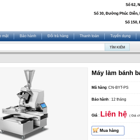
Số 62, 
Số 30, Đường Phúc Diễn,
Số 150, 
o mật
Bảo hành
Đổi trả hàng
Thanh toán
Tuyển dụng
Máy làm bánh 
Mã hàng
:CN-BYT-PS
Bảo hành
: 12 tháng
Liên hệ
Giá
:
( Giá 
Mua hàng