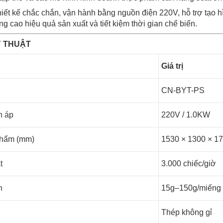
ết kế chắc chắn, vận hành bằng nguồn điện 220V, hỗ trợ tạo 
g cao hiệu quả sản xuất và tiết kiệm thời gian chế biến.
Ỹ THUẬT
Giá trị
CN-BYT-PS
n áp
220V / 1
phẩm (mm)
1530 × 1300 × 1
t
3.000 chiếc/giờ
h
15g–150g/miếng
Thép không gỉ