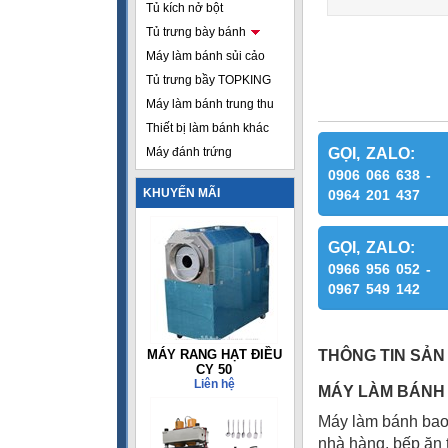
Tủ kích nở bột
Tủ trưng bày bánh
Máy làm bánh sủi cảo
Tủ trưng bầy TOPKING
Máy làm bánh trung thu
Thiết bị làm bánh khác
Máy đánh trứng
GỌI, ZALO:
0906 066 638 -
KHUYẾN MÃI
0964 201 437
GỌI, ZALO:
0966 956 052 -
0967 549 142
MÁY RANG HẠT ĐIỀU
THÔNG TIN SẢN
CY 50
Liên hệ
MÁY LÀM BÁNH 
Máy làm bánh bao
nhà hàng, bếp ăn 