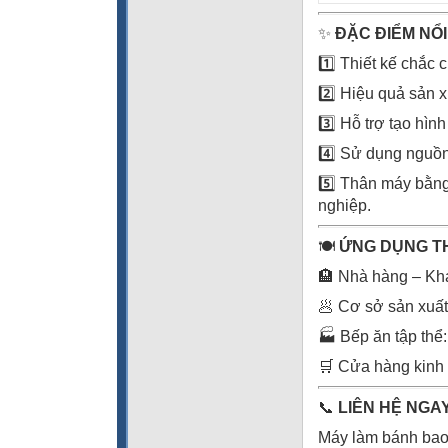
✨
ĐẶC ĐIỂM NỔI
1️⃣ Thiết kế chắc 
2️⃣ Hiệu quả sản 
3️⃣ Hỗ trợ tạo hìn
4️⃣ Sử dụng nguồ
5️⃣ Thân máy bằn
nghiệp.
🍽️
ỨNG DỤNG T
🏨 Nhà hàng – Kh
🥟 Cơ sở sản xuất
🏭 Bếp ăn tập thể
🛒 Cửa hàng kinh 
📞
LIÊN HỆ NGAY
Máy làm bánh bao