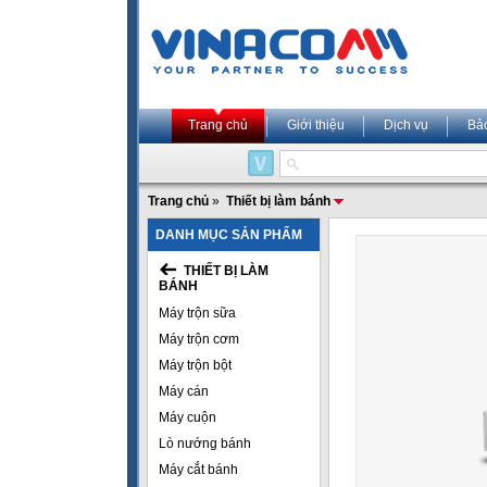
Trang chủ
Giới thiệu
Dịch vụ
Bả
Trang chủ
»
Thiết bị làm bánh
DANH MỤC SẢN PHẨM
THIẾT BỊ LÀM
BÁNH
Máy trộn sữa
Máy trộn cơm
Máy trộn bột
Máy cán
Máy cuộn
Lò nướng bánh
Máy cắt bánh