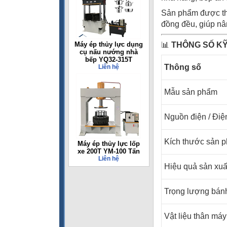
Sản phẩm được thi
đồng đều, giúp nân
Máy ép thủy lực dụng
📊
THÔNG SỐ K
cụ nấu nướng nhà
bếp YQ32-315T
Thông số
Liên hệ
Mẫu sản phẩm
Nguồn điện / Điệ
Kích thước sản 
Máy ép thủy lực lốp
xe 200T YM-100 Tấn
Liên hệ
Hiệu quả sản xuấ
Trọng lượng bán
Vật liệu thân máy