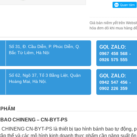
Giá bán niêm yết trên Websit
hóa đơn đỏ khi mua hàng để
Số 31, Đ. Cầu Diễn, P. Phúc Diễn, Q.
GỌI, ZALO:
Bắc Từ Liêm, Hà Nội
0967 458 568 -
0926 575 555
Số 62, Ngõ 37, Tổ 3 Bằng Liệt, Quận
GỌI, ZALO:
Hoàng Mai, Hà Nội.
0942 547 456 -
0902 226 359
 PHẨM
BAO CHINENG – CN-BYT-PS
 CHINENG CN-BYT-PS là thiết bị tạo hình bánh bao tự động, p
tập thể và các mô hình kinh doanh thực phẩm cần năng suất ổn 