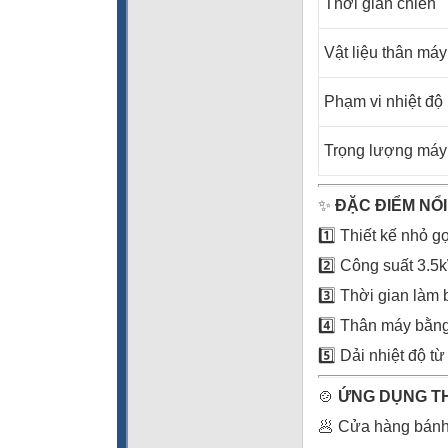
Thời gian chiên
Vật liệu thân máy
Phạm vi nhiệt độ
Trọng lượng máy
✨
ĐẶC ĐIỂM NỔI
1️⃣ Thiết kế nhỏ 
2️⃣ Công suất 3.5k
3️⃣ Thời gian làm
4️⃣ Thân máy bằng 
5️⃣ Dải nhiệt độ t
🍲
ỨNG DỤNG T
🥟 Cửa hàng bánh