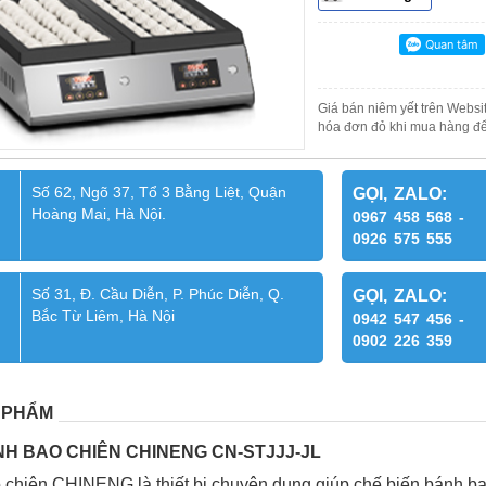
Giá bán niêm yết trên Websit
hóa đơn đỏ khi mua hàng để
Số 62, Ngõ 37, Tổ 3 Bằng Liệt, Quận
GỌI, ZALO:
Hoàng Mai, Hà Nội.
0967 458 568 -
0926 575 555
Số 31, Đ. Cầu Diễn, P. Phúc Diễn, Q.
GỌI, ZALO:
Bắc Từ Liêm, Hà Nội
0942 547 456 -
0902 226 359
 PHẨM
H BAO CHIÊN CHINENG CN-STJJJ-JL
chiên CHINENG là thiết bị chuyên dụng giúp chế biến bánh ba