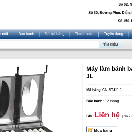
Số 62, 
Số 30, Đường Phúc Diễn,
Số 150, 
o mật
Bảo hành
Đổi trả hàng
Thanh toán
Tuyển dụng
Máy làm bánh b
JL
Mã hàng
:CN-STJJJ-JL
Bảo hành
: 12 tháng
Liên hệ
Giá
:
( Giá 
Mua hàng