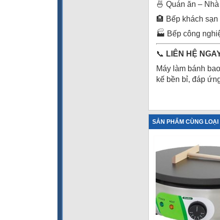
🍜 Quán ăn – Nhà 
🏨 Bếp khách sạn
🏭 Bếp công nghiệ
📞
LIÊN HỆ NGAY
Máy làm bánh bao 
kế bền bỉ, đáp ứn
SẢN PHẨM CÙNG LOẠI