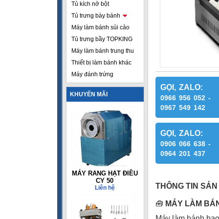
Tủ kích nở bột
Tủ trưng bày bánh
Máy làm bánh sủi cảo
Tủ trưng bầy TOPKING
Máy làm bánh trung thu
Thiết bị làm bánh khác
Máy đánh trứng
GỌI, ZALO:
KHUYẾN MÃI
0966 956 052 -
0967 549 142
GỌI, ZALO:
0906 066 638 -
0964 201 437
MÁY RANG HẠT ĐIỀU
CY 50
THÔNG TIN SẢN
Liên hệ
🧰
MÁY LÀM BÁN
Máy làm bánh bao 