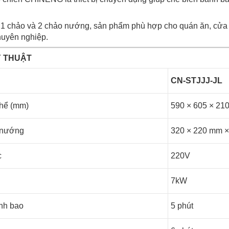
 1 chảo và 2 chảo nướng, sản phẩm phù hợp cho quán ăn, cửa
huyên nghiệp.
Ỹ THUẬT
CN-STJ
thể (mm)
590 × 605 × 21
hảo nướng
320 × 220 mm ×
c
220V
7kW
nh bao
5 phút