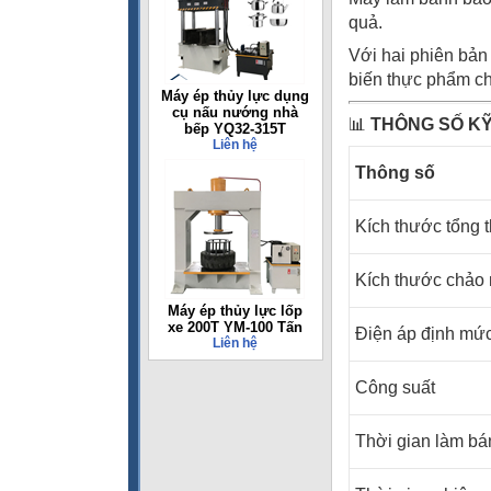
quả.
Với hai phiên bản
biến thực phẩm c
Máy ép thủy lực dụng
cụ nấu nướng nhà
📊
THÔNG SỐ K
bếp YQ32-315T
Liên hệ
Thông số
Kích thước tổng 
Kích thước c
Máy ép thủy lực lốp
xe 200T YM-100 Tấn
Điện áp định mứ
Liên hệ
Công suất
Thời gian làm bá