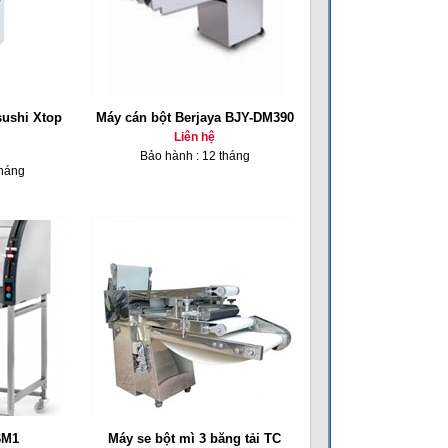
sushi Xtop
Máy cán bột Berjaya BJY-DM390
Liên hệ
Bảo hành : 12 tháng
tháng
BM1
Máy se bột mì 3 băng tải TC