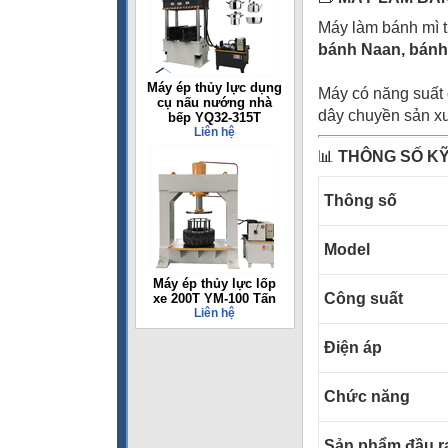
Máy làm bánh mì 
bánh Naan, bánh 
Máy ép thủy lực dụng
Máy có năng suất c
cụ nấu nướng nhà
dây chuyền sản xu
bếp YQ32-315T
Liên hệ
📊
THÔNG SỐ K
Thông số
Model
Máy ép thủy lực lốp
Công suất
xe 200T YM-100 Tấn
Liên hệ
Điện áp
Chức năng
Sản phẩm đầu r