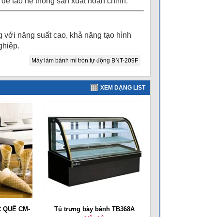
 để tạo hệ thống sản xuất hoàn chỉnh.
g với năng suất cao, khả năng tạo hình
ghiệp.
Máy làm bánh mì tròn tự động BNT-209F
XEM DẠNG LIST
 QUẾ CM-
Tủ trưng bày bánh TB368A