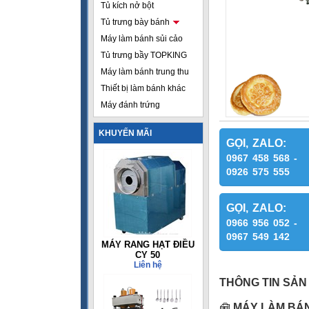
Tủ kích nở bột
Tủ trưng bày bánh
Máy làm bánh sủi cảo
Tủ trưng bầy TOPKING
Máy làm bánh trung thu
Thiết bị làm bánh khác
Máy đánh trứng
KHUYẾN MÃI
GỌI, ZALO:
0967 458 568 -
0926 575 555
GỌI, ZALO:
0966 956 052 -
0967 549 142
MÁY RANG HẠT ĐIỀU
CY 50
Liên hệ
THÔNG TIN SẢN
🧰
MÁY LÀM BÁN