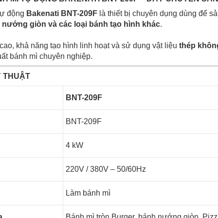
tự động
Bakenati BNT-209F
là thiết bị chuyên dụng dùng để s
nướng giòn và các loại bánh tạo hình khác
.
ao, khả năng tạo hình linh hoạt và sử dụng vật liệu
thép khôn
ất bánh mì chuyên nghiệp.
Ỹ THUẬT
BNT-209F
BNT-209F
4 kW
220V / 380V – 50/60Hz
Làm bánh mì
a
Bánh mì tròn Burger, bánh nướng giòn, Piz