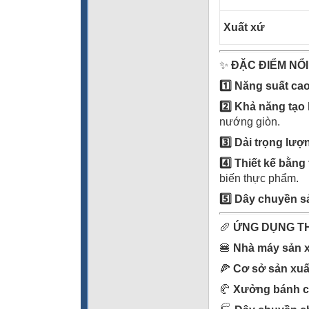
Xuất xứ
✨
ĐẶC ĐIỂM NỔI
1️
Năng suất cao
2️
Khả năng tạo 
nướng giòn.
3️
Dải trọng lượn
4️
Thiết kế bằng
biến thực phẩm.
5️
Dây chuyền sả
🥖
ỨNG DỤNG T
🍔
Nhà máy sản x
🍕
Cơ sở sản xuấ
🥐
Xưởng bánh c