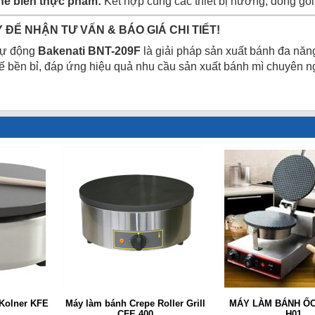
hế biến thực phẩm:
Kết hợp cùng các thiết bị nướng, đóng gói
 ĐỂ NHẬN TƯ VẤN & BÁO GIÁ CHI TIẾT!
tự động
Bakenati BNT-209F
là giải pháp sản xuất bánh đa năn
 kế bền bỉ, đáp ứng hiệu quả nhu cầu sản xuất bánh mì chuyên n
Kolner KFE
Máy làm bánh Crepe Roller Grill
MÁY LÀM BÁNH ỐC
CFE 400
H01