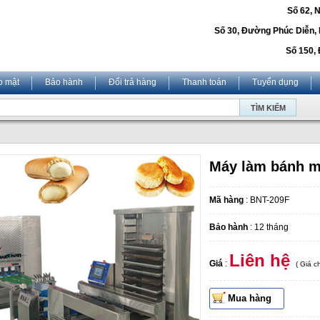
Số 62, 
Số 30, Đường Phúc Diễn,
Số 150, 
o mật
Bảo hành
Đổi trả hàng
Thanh toán
Tuyển dụng
Máy làm bánh m
Mã hàng
: BNT-209F
Bảo hành
: 12 tháng
Liên hệ
Giá
:
( Giá 
Mua hàng