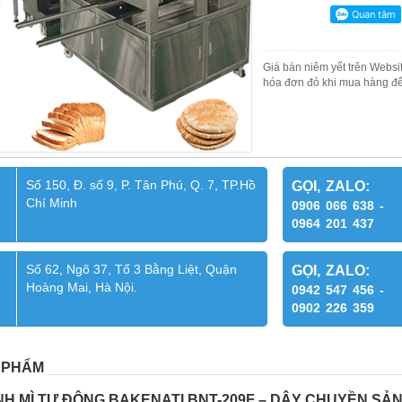
Giá bán niêm yết trên Websit
hóa đơn đỏ khi mua hàng để
Số 150, Đ. số 9, P. Tân Phú, Q. 7, TP.Hồ
GỌI, ZALO:
Chí Minh
0906 066 638 -
0964 201 437
Số 62, Ngõ 37, Tổ 3 Bằng Liệt, Quận
GỌI, ZALO:
Hoàng Mai, Hà Nội.
0942 547 456 -
0902 226 359
 PHẨM
H MÌ TỰ ĐỘNG BAKENATI BNT-209F – DÂY CHUYỀN SẢN