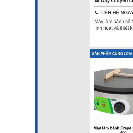
🏭
Dây chuyền c
📞
LIÊN HỆ NGAY
Máy làm bánh mì 
linh hoạt và thiết
SẢN PHẨM CÙNG LOẠI
Máy làm bánh Crepe 
400