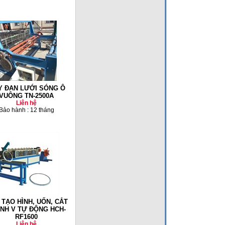
 ĐAN LƯỚI SÓNG Ô
VUÔNG TN-2500A
Liên hệ
Bảo hành : 12 tháng
TẠO HÌNH, UỐN, CẮT
NH V TỰ ĐỘNG HCH-
RF1600
Liên hệ