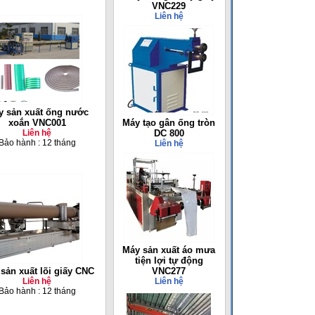
VNC229
Liên hệ
y sản xuất ống nước
xoắn VNC001
Máy tạo gân ống tròn
Liên hệ
DC 800
Bảo hành : 12 tháng
Liên hệ
Máy sản xuất áo mưa
tiện lợi tự động
sản xuất lõi giấy CNC
VNC277
Liên hệ
Liên hệ
Bảo hành : 12 tháng