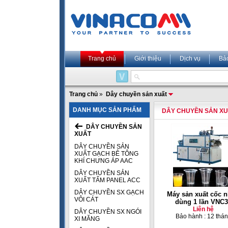
Trang chủ
Giới thiệu
Dịch vụ
Bả
Trang chủ
»
Dây chuyền sản xuất
DANH MỤC SẢN PHẨM
DÂY CHUYỀN SẢN X
DÂY CHUYỀN SẢN
XUẤT
DÂY CHUYỀN SẢN
XUẤT GẠCH BÊ TÔNG
KHÍ CHƯNG ÁP AAC
DÂY CHUYỀN SẢN
XUẤT TẤM PANEL ACC
DÂY CHUYỀN SX GẠCH
Máy sản xuất cốc 
VÔI CÁT
dùng 1 lần VNC
Liên hệ
DÂY CHUYỀN SX NGÓI
Bảo hành : 12 thá
XI MĂNG