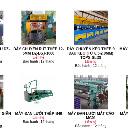
U DZ-
DÂY CHUYỀN RÚT THÉP 12-
DÂY CHUYỀN KÉO THÉP 9
MÁY
5MM DZ-BSJ-1000
ĐẦU KÉO (TỪ 6.5-2.0MM)
Liên hệ
TOPS-SLD9
ng
Bảo hành : 12 tháng
Liên hệ
Bảo hành : 12 tháng
 GIÃN
MÁY ĐAN LƯỚI THÉP B40
MÁY ĐAN LƯỚI MẮT CÁO
MÁY
Liên hệ
MC01
Bảo hành : 12 tháng
Liên hệ
ng
Bảo hành : 12 tháng