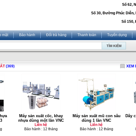
Số 62, 
Số 30, Đường Phúc Diễn,
Số 150, 
o mật
Bảo hành
Đổi trả hàng
Thanh toán
Tuyển dụng
UẤT
(369)
XEM 
nhựa
Máy sản xuất cốc, khay
Máy sản xuất mũ con sâu
Dây 
33
nhựa dùng một lần VNC
dùng 1 lần VNC
Liên hệ
Liên hệ
ng
Bảo hành : 12 tháng
Bảo hành : 12 tháng