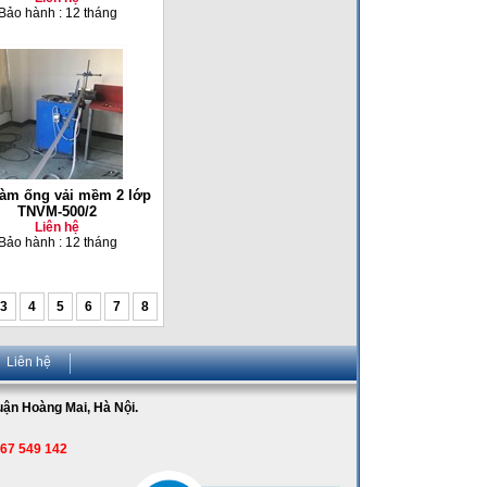
Bảo hành : 12 tháng
làm ống vải mềm 2 lớp
TNVM-500/2
Liên hệ
Bảo hành : 12 tháng
3
4
5
6
7
8
Liên hệ
Quận Hoàng Mai, Hà Nội.
967 549 142