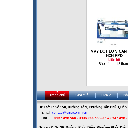
MÁY ĐỘT LỖ V CÁN
HCH-RPD
Liên hệ
Bảo hành : 12 thá
Trang chủ
Giới thiệu
Dịch vụ
Bả
Trụ sở 1: Số 150, Đường số 9, Phường Tân Phú, Quận 7
- Email:
contact@vinacomm.vn
- Hotline:
0967 458 568 - 0906 066 638 - 0942 547 456 -
Trụ sở 2: Số 30, Đường Phúc Diễn, Phường Phúc Diễn,