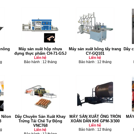
i nông
Máy sản xuất hộp nhựa
Máy sản xuất bông tẩy trang
Dây c
đựng thực phẩm CH-71-GSJ
CY-GQ101
Liên hệ
Liên hệ
ng
Bảo hành : 12 tháng
Bảo hành : 12 tháng
 Nilon
Dây Chuyền Sản Xuất Khay
MÁY SẢN XUẤT ỐNG TRÒN
MÁY
8
Trứng Tái Chế Tự Động
XOẮN DẪN KHÍ GPM-3/300
VNC768
Liên hệ
ng
Bảo hành : 12 tháng
Liên hệ