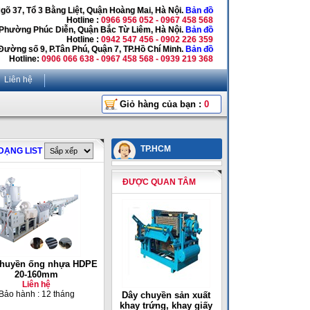
Ngõ 37, Tổ 3 Bằng Liệt, Quận Hoàng Mai, Hà Nội.
Bản đồ
Hotline :
0966 956 052 - 0967 458 568
 Phường Phúc Diễn, Quận Bắc Từ Liêm, Hà Nội.
Bản đồ
Hotline :
0942 547 456 - 0902 226 359
Đường số 9, P.Tân Phú, Quận 7, TP.Hồ Chí Minh.
Bản đồ
Hotline:
0906 066 638 - 0967 458 568 - 0939 219 368
Liên hệ
Giỏ hàng của bạn :
0
TP.HCM
DẠNG LIST
ĐƯỢC QUAN TÂM
chuyền ống nhựa HDPE
20-160mm
Liên hệ
Bảo hành : 12 tháng
Dây chuyền sản xuất
khay trứng, khay giấy