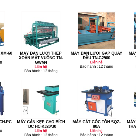
XM-60
MÁY ĐAN LƯỚI THÉP
MÁY ĐAN LƯỚI GẤP QUAY
MÁY
XOẮN MẮT VUÔNG TN-
ĐẦU TN-G2500
ng
GWM4
Liên hệ
Bảo hành : 12 tháng
Liên hệ
Bảo hành : 12 tháng
CH-PC
MÁY CÁN KẸP CHO BÍCH
MÁY CẮT GÓC TÔN SQZ-
MÁY 
TDC HC-KJ20/30
80A
THA
ng
Liên hệ
Liên hệ
Bảo hành : 12 tháng
Bảo hành : 12 tháng