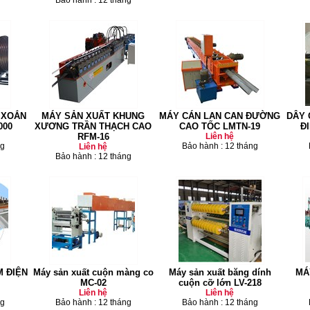
Bảo hành : 12 tháng
 XOẮN
MÁY SẢN XUẤT KHUNG
MÁY CÁN LAN CAN ĐƯỜNG
DÂY 
000
XƯƠNG TRẦN THẠCH CAO
CAO TỐC LMTN-19
Đ
RFM-16
Liên hệ
ng
Bảo hành : 12 tháng
Liên hệ
Bảo hành : 12 tháng
 ĐIỆN
Máy sản xuất cuộn màng co
Máy sản xuất băng dính
MÁ
MC-02
cuộn cỡ lớn LV-218
Liên hệ
Liên hệ
ng
Bảo hành : 12 tháng
Bảo hành : 12 tháng