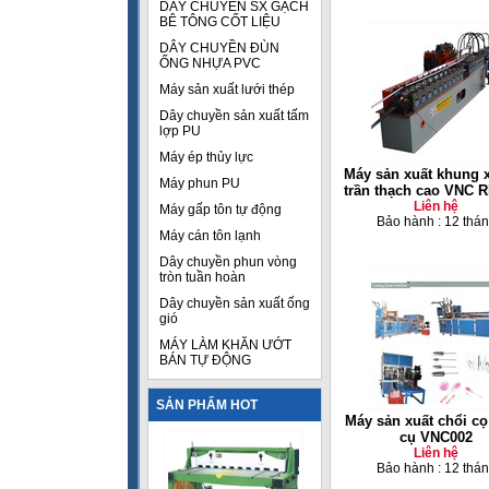
DÂY CHUYỀN SX GẠCH
BÊ TÔNG CỐT LIỆU
DÂY CHUYỀN ĐÙN
ỐNG NHỰA PVC
Máy sản xuất lưới thép
Dây chuyền sản xuất tấm
lợp PU
Máy ép thủy lực
Máy sản xuất khung
Máy phun PU
trần thạch cao VNC 
Liên hệ
Máy gấp tôn tự động
Bảo hành : 12 thá
Máy cán tôn lạnh
Dây chuyền phun vòng
tròn tuần hoàn
Dây chuyền sản xuất ống
gió
MÁY LÀM KHĂN ƯỚT
BÁN TỰ ĐỘNG
SẢN PHẨM HOT
Máy sản xuất chổi c
cụ VNC002
Liên hệ
Bảo hành : 12 thá