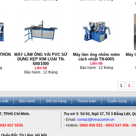
 TRÒN
MÁY LÀM ỐNG VẢI PVC SỬ
Máy làm ống nhôm mềm
Máy 
DỤNG KẸP KIM LOẠI TN-
cách nhiệt TN-600S
600/1000
Liên hệ
ng
Bảo hành : 12 tháng
Liên hệ
Bảo hành : 12 tháng
1
2
o mật
Bảo hành
Đổi trả hàng
Thanh toán
Tuyển dụng
, TP.Hồ Chí Minh.
Trụ sở 3: Số 62, Ngõ 37, Tổ 3 Bằng Liệt, 
- Email:
contact@vinacomm.vn
 092 657 5555
- Hotline:
0966 956 052 - 0942 547 456 - 0
 Quận Bắc Từ Liêm, Hà Nội.