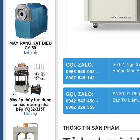
MÁY RANG HẠT ĐIỀU
CY 50
Liên hệ
Số 62, Ngõ 37
GỌI, ZALO:
Hoàng Mai, H
0966 956 052 -
0967 549 142
Số 30, Đ. Phú
GỌI, ZALO:
Máy ép thủy lực dụng
Bắc Từ Liêm,
0942 547 456 -
cụ nấu nướng nhà
0902 226 359
bếp YQ32-315T
Liên hệ
THÔNG TIN SẢN PHẨM