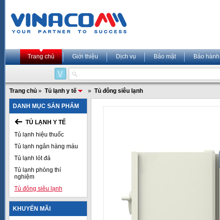
Trang chủ
Giới thiệu
Dịch vụ
Bảo mật
Bảo hành
Trang chủ
»
Tủ lạnh y tế
»
Tủ đông siêu lạnh
DANH MỤC SẢN PHẨM
TỦ LẠNH Y TẾ
Tủ lạnh hiệu thuốc
Tủ lạnh ngân hàng máu
Tủ lạnh lót đá
Tủ lạnh phòng thí
nghiệm
Tủ đông siêu lạnh
KHUYẾN MÃI