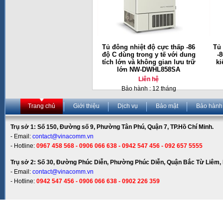
Tủ đông nhiệt độ cực thấp -86
Tủ 
độ C dùng trong y tế với dung
-
tích lớn và không gian lưu trữ
ki
lớn NW-DWHL858SA
Liên hệ
Bảo hành : 12 tháng
Trang chủ
Giới thiệu
Dịch vụ
Bảo mật
Bảo hành
Trụ sở 1: Số 150, Đường số 9, Phường Tân Phú, Quận 7, TP.Hồ Chí Minh.
- Email:
contact@vinacomm.vn
- Hotline:
0967 458 568 - 0906 066 638 - 0942 547 456 - 092 657 5555
Trụ sở 2: Số 30, Đường Phúc Diễn, Phường Phúc Diễn, Quận Bắc Từ Liêm, 
- Email:
contact@vinacomm.vn
- Hotline:
0942 547 456 - 0906 066 638 - 0902 226 359