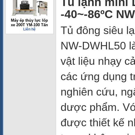
Tủ lạnh mini 
-40~-86ºC N
Máy ép thủy lực lốp
xe 200T YM-100 Tấn
Tủ đông siêu l
Liên hệ
NW-DWHL50
l
vật liệu nhạy c
các ứng dụng t
nghiên cứu, ng
dược phẩm. Với
được thiết kế 