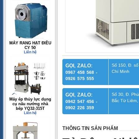
MÁY RANG HẠT ĐIỀU
CY 50
Liên hệ
Số 150, Đ. số
GỌI, ZALO:
Chí Minh
0967 458 568 -
0926 575 555
Số 30, Đ. Phú
GỌI, ZALO:
Máy ép thủy lực dụng
Bắc Từ Liêm,
0942 547 456 -
cụ nấu nướng nhà
0902 226 359
bếp YQ32-315T
Liên hệ
THÔNG TIN SẢN PHẨM