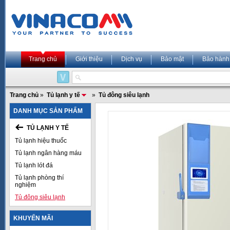
Trang chủ
Giới thiệu
Dịch vụ
Bảo mật
Bảo hành
Trang chủ
»
Tủ lạnh y tế
»
Tủ đông siêu lạnh
DANH MỤC SẢN PHẨM
TỦ LẠNH Y TẾ
Tủ lạnh hiệu thuốc
Tủ lạnh ngân hàng máu
Tủ lạnh lót đá
Tủ lạnh phòng thí
nghiệm
Tủ đông siêu lạnh
KHUYẾN MÃI