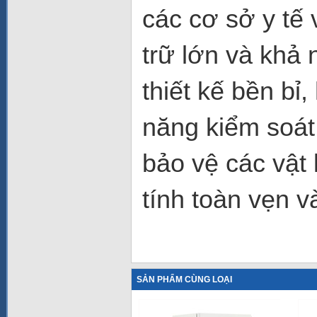
các cơ sở y tế 
trữ lớn và khả 
thiết kế bền bỉ,
năng kiểm soát 
bảo vệ các vật 
tính toàn vẹn v
SẢN PHẨM CÙNG LOẠI