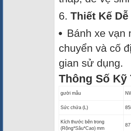
6.
Thiết Kế Dễ
Bánh xe vạn 
chuyển và cố đ
gian sử dụng.
Thông Số Kỹ 
gười mẫu
N
Sức chứa (L)
85
Kích thước bên trong
87
(Rộng*Sâu*Cao) mm