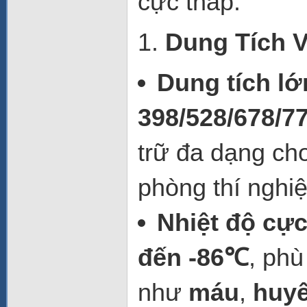
cực thấp.
1.
Dung Tích V
Dung tích lớ
398/528/678/77
trữ đa dạng cho
phòng thí nghi
Nhiệt độ cực
đến -86℃
, phù
như
máu
,
huyế