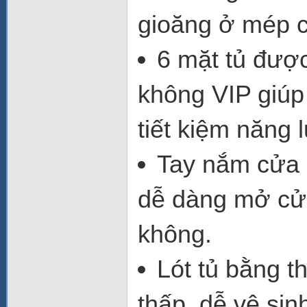
gioăng ở mép cử
6 mặt tủ
được
không VIP
giúp
tiết kiệm năng 
Tay nắm cửa
dễ dàng mở cửa
không.
Lót tủ bằng 
thấp, dễ vệ sin