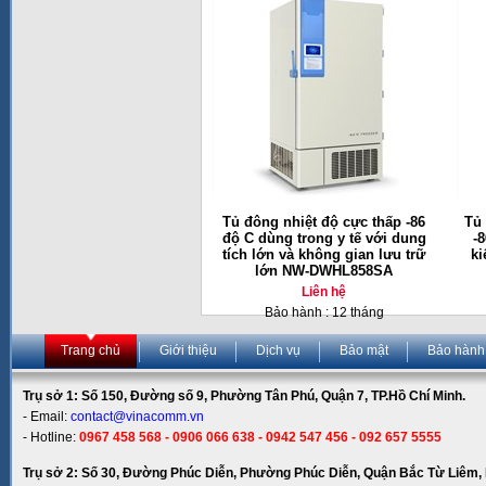
Tủ đông nhiệt độ cực thấp -86
Tủ 
độ C dùng trong y tế với dung
-
tích lớn và không gian lưu trữ
ki
lớn NW-DWHL858SA
Liên hệ
Bảo hành : 12 tháng
Trang chủ
Giới thiệu
Dịch vụ
Bảo mật
Bảo hành
Trụ sở 1: Số 150, Đường số 9, Phường Tân Phú, Quận 7, TP.Hồ Chí Minh.
- Email:
contact@vinacomm.vn
- Hotline:
0967 458 568 - 0906 066 638 - 0942 547 456 - 092 657 5555
Trụ sở 2: Số 30, Đường Phúc Diễn, Phường Phúc Diễn, Quận Bắc Từ Liêm, 