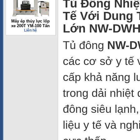
Tủ Đông Nhiệ
Tế Với Dung 
Máy ép thủy lực lốp
Lớn
NW-DWH
xe 200T YM-100 Tấn
Liên hệ
Tủ đông
NW-D
các cơ sở y tế
cấp khả năng l
trong dải nhiệt
đông siêu lạnh,
liệu y tế và ng