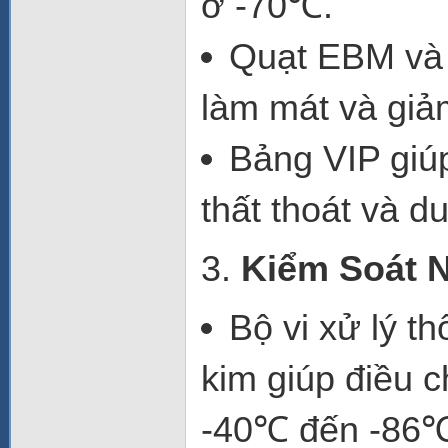
ở
-70℃
.
Quạt EBM
v
làm mát và giả
Bảng VIP
giúp
thất thoát và du
3.
Kiểm Soát N
Bộ vi xử lý t
kim
giúp điều c
-40℃ đến -86