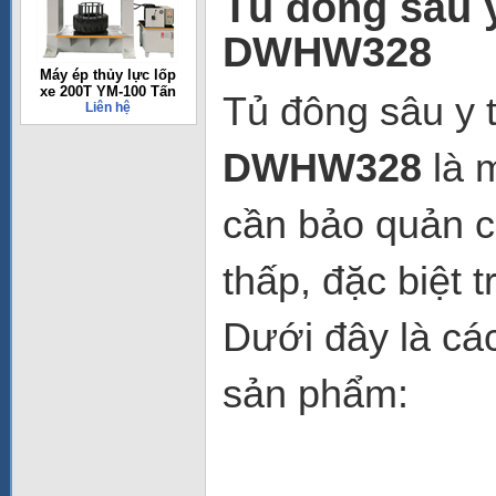
Tủ đông sâu y
DWHW328
Máy ép thủy lực lốp
xe 200T YM-100 Tấn
Tủ đông sâu y 
Liên hệ
DWHW328
là m
cần bảo quản c
thấp, đặc biệt 
Dưới đây là cá
sản phẩm: