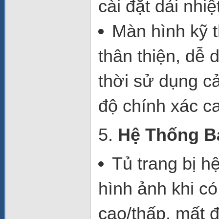
cài đặt dải nhi
Màn hình kỹ t
thân thiện, dễ 
thời sử dụng
cả
độ chính xác c
5.
Hệ Thống B
Tủ trang bị
hệ
hình ảnh
khi có
cao/thấp, mất đ