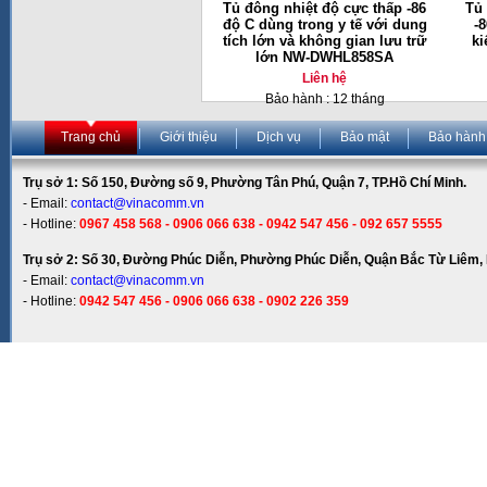
Tủ đông nhiệt độ cực thấp -86
Tủ 
độ C dùng trong y tế với dung
-
tích lớn và không gian lưu trữ
ki
lớn NW-DWHL858SA
Liên hệ
Bảo hành : 12 tháng
Trang chủ
Giới thiệu
Dịch vụ
Bảo mật
Bảo hành
Trụ sở 1: Số 150, Đường số 9, Phường Tân Phú, Quận 7, TP.Hồ Chí Minh.
- Email:
contact@vinacomm.vn
- Hotline:
0967 458 568 - 0906 066 638 - 0942 547 456 - 092 657 5555
Trụ sở 2: Số 30, Đường Phúc Diễn, Phường Phúc Diễn, Quận Bắc Từ Liêm, 
- Email:
contact@vinacomm.vn
- Hotline:
0942 547 456 - 0906 066 638 - 0902 226 359