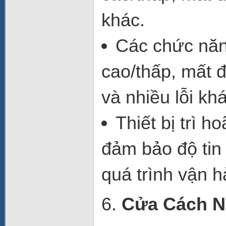
khác.
Các chức nă
cao/thấp
,
mất đ
và nhiều lỗi kh
Thiết bị trì h
đảm bảo độ tin 
quá trình vận h
6.
Cửa Cách Nh