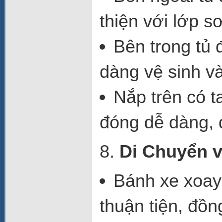
thiện với lớp
sơ
Bên trong
tủ 
dàng vệ sinh và
Nắp trên
có
t
đóng dễ dàng, 
8.
Di Chuyển v
Bánh xe xoay
thuận tiện, đồ