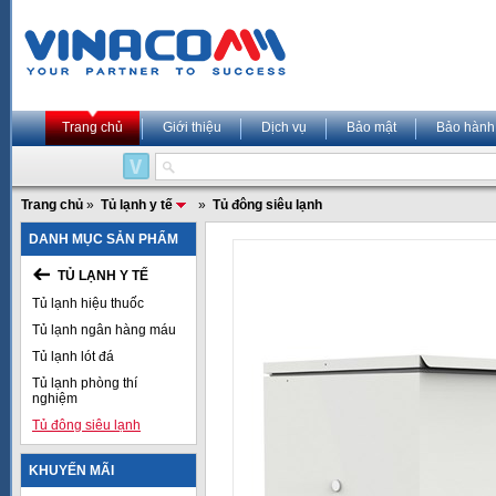
Trang chủ
Giới thiệu
Dịch vụ
Bảo mật
Bảo hành
Trang chủ
»
Tủ lạnh y tế
»
Tủ đông siêu lạnh
DANH MỤC SẢN PHẨM
TỦ LẠNH Y TẾ
Tủ lạnh hiệu thuốc
Tủ lạnh ngân hàng máu
Tủ lạnh lót đá
Tủ lạnh phòng thí
nghiệm
Tủ đông siêu lạnh
KHUYẾN MÃI