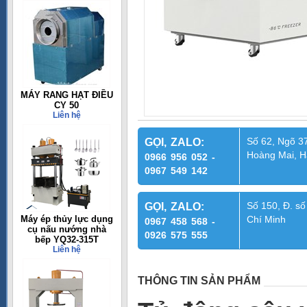
MÁY RANG HẠT ĐIỀU
CY 50
Liên hệ
Số 62, Ngõ 37
GỌI, ZALO:
Hoàng Mai, H
0966 956 052 -
0967 549 142
Số 150, Đ. số
GỌI, ZALO:
Máy ép thủy lực dụng
Chí Minh
0967 458 568 -
cụ nấu nướng nhà
0926 575 555
bếp YQ32-315T
Liên hệ
THÔNG TIN SẢN PHẨM