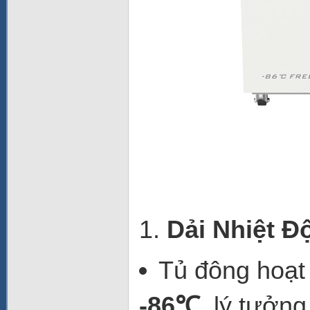
1.
Dải Nhiệt Đ
Tủ đông hoạt 
-86℃
, lý tưởn