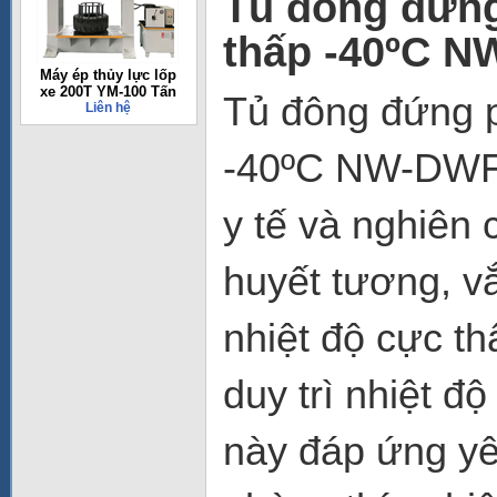
Tủ đông đứng
thấp -40ºC 
Máy ép thủy lực lốp
xe 200T YM-100 Tấn
Tủ đông đứng p
Liên hệ
-40ºC NW-DW
y tế và nghiên 
huyết tương, v
nhiệt độ cực th
duy trì nhiệt đ
này đáp ứng yê