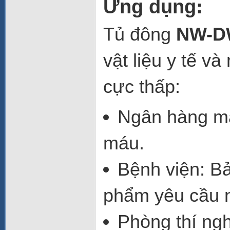
Ứng dụng:
Tủ đông
NW-D
vật liệu y tế v
cực thấp:
Ngân hàng m
máu.
Bệnh viện
: B
phẩm yêu cầu n
Phòng thí ng