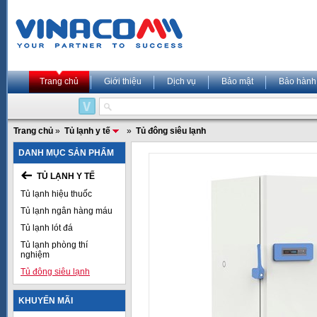
Trang chủ
Giới thiệu
Dịch vụ
Bảo mật
Bảo hành
Trang chủ
»
Tủ lạnh y tế
»
Tủ đông siêu lạnh
DANH MỤC SẢN PHẨM
TỦ LẠNH Y TẾ
Tủ lạnh hiệu thuốc
Tủ lạnh ngân hàng máu
Tủ lạnh lót đá
Tủ lạnh phòng thí
nghiệm
Tủ đông siêu lạnh
KHUYẾN MÃI