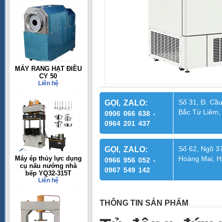
MÁY RANG HẠT ĐIỀU
CY 50
Liên hệ
Số 31, Đ. Cầu
GỌI, ZALO:
Bắc Từ Liêm,
0906 066 638 -
0964 201 437
Số 62, Ngõ 37
GỌI, ZALO:
Máy ép thủy lực dụng
Hoàng Mai, H
0966 956 052 -
cụ nấu nướng nhà
0967 549 142
bếp YQ32-315T
Liên hệ
THÔNG TIN SẢN PHẨM