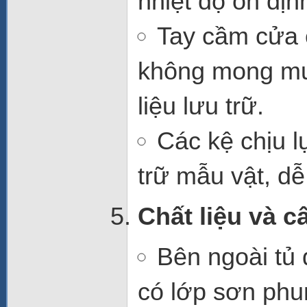
nhiệt độ ổn địn
Tay cầm cửa 
không mong mu
liệu lưu trữ.
Các
kệ chịu l
trữ mẫu vật, dễ
Chất liệu và c
Bên ngoài
tủ 
có lớp sơn phu