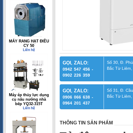
MÁY RANG HẠT ĐIỀU
CY 50
Liên hệ
Số 30, Đ. Phú
GỌI, ZALO:
Bắc Từ Liêm,
0942 547 456 -
0902 226 359
Số 31, Đ. Cầu
GỌI, ZALO:
Máy ép thủy lực dụng
Bắc Từ Liêm,
0906 066 638 -
cụ nấu nướng nhà
0964 201 437
bếp YQ32-315T
Liên hệ
THÔNG TIN SẢN PHẨM