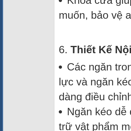
Khóa cửa
giú
muốn, bảo vệ an
6.
Thiết Kế Nộ
Các ngăn tro
lực
và
ngăn ké
dàng điều chỉnh
Ngăn kéo dễ 
trữ vật phẩm m