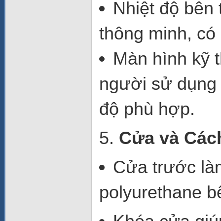
Nhiệt độ bên
thông minh
, có
Màn hình kỹ t
người sử dụng 
độ phù hợp.
5.
Cửa và Cách
Cửa trước
là
polyurethane
bê