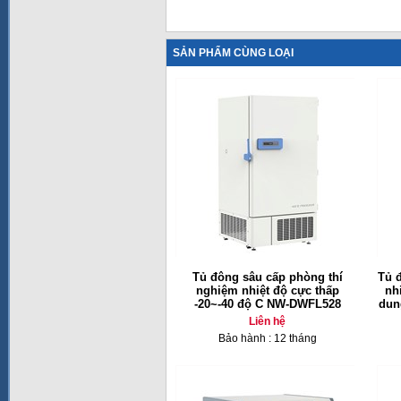
SẢN PHẨM CÙNG LOẠI
Tủ đông sâu cấp phòng thí
Tủ 
nghiệm nhiệt độ cực thấp
nh
-20~-40 độ C NW-DWFL528
dun
Liên hệ
Bảo hành : 12 tháng