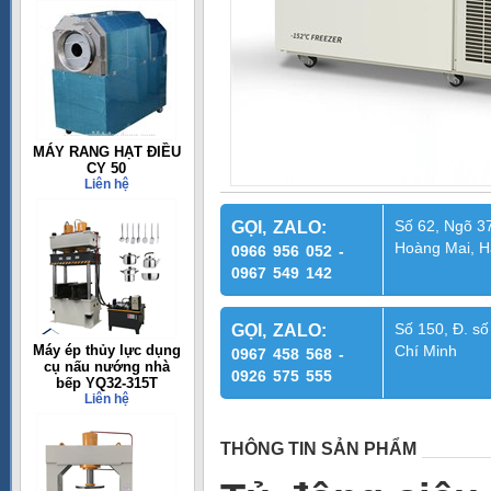
MÁY RANG HẠT ĐIỀU
CY 50
Liên hệ
Số 62, Ngõ 37
GỌI, ZALO:
Hoàng Mai, H
0966 956 052 -
0967 549 142
Số 150, Đ. số
GỌI, ZALO:
Máy ép thủy lực dụng
Chí Minh
0967 458 568 -
cụ nấu nướng nhà
0926 575 555
bếp YQ32-315T
Liên hệ
THÔNG TIN SẢN PHẨM