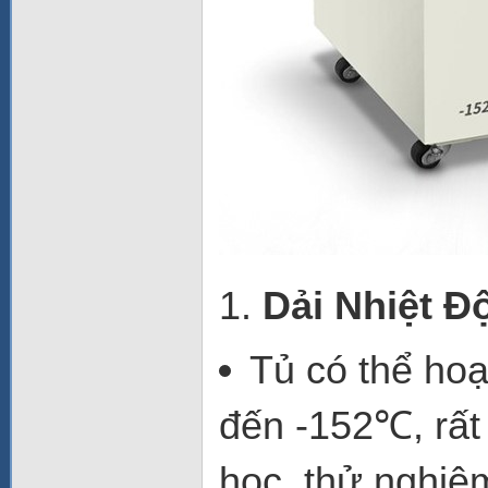
1.
Dải Nhiệt Đ
Tủ có thể ho
đến -152℃
, rấ
học, thử nghiệm