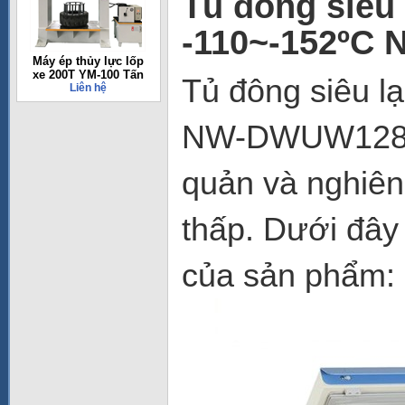
Tủ đông siêu 
-110~-152ºC
Máy ép thủy lực lốp
xe 200T YM-100 Tấn
Tủ đông siêu l
Liên hệ
NW-DWUW12
quản và nghiên 
thấp. Dưới đây 
của sản phẩm: