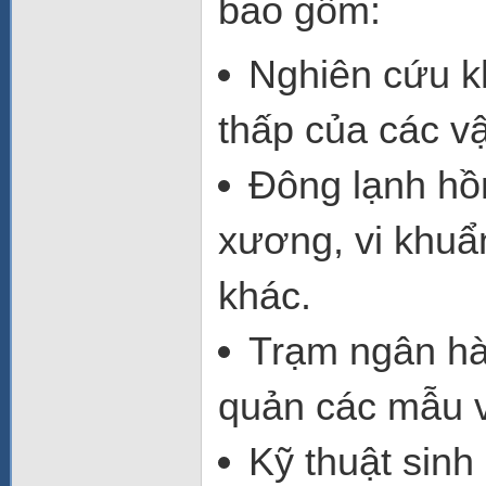
bao gồm:
Nghiên cứu k
thấp
của các vật
Đông lạnh hồ
xương, vi khuẩn
khác.
Trạm ngân h
quản các mẫu v
Kỹ thuật sinh