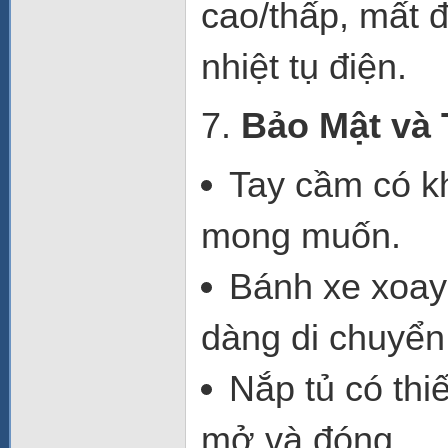
cao/thấp
,
mất đ
nhiệt tụ điện
.
7.
Bảo Mật và 
Tay cầm có k
mong muốn.
Bánh xe xoay
dàng di chuyển v
Nắp tủ
có thi
mở và đóng.