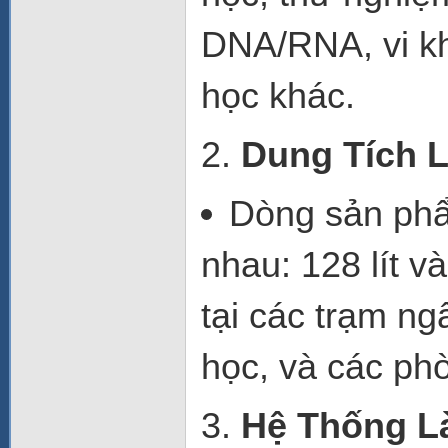
DNA/RNA, vi kh
học khác.
2.
Dung Tích L
Dòng sản ph
nhau:
128 lít
v
tại các
trạm ng
học
, và các
phò
3.
Hệ Thống L