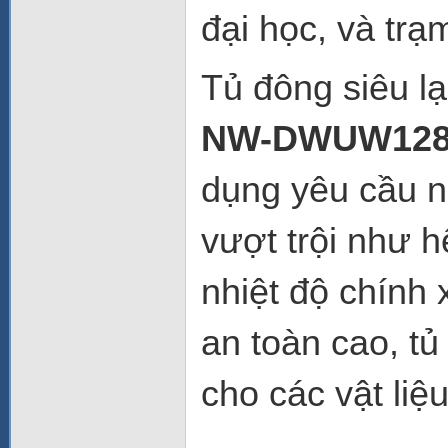
đại học
, và
trạ
Tủ đông siêu l
NW-DWUW12
dụng yêu cầu nh
vượt trội như 
nhiệt độ chính 
an toàn cao, tủ
cho các vật liệ