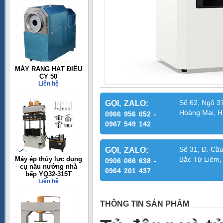
MÁY RANG HẠT ĐIỀU
CY 50
Liên hệ
Số 62, Ngõ 37
GỌI, ZALO:
Hoàng Mai, H
0966 956 052 -
0967 549 142
Số 31, Đ. Cầu
GỌI, ZALO:
Máy ép thủy lực dụng
Bắc Từ Liêm,
0906 066 638 -
cụ nấu nướng nhà
0964 201 437
bếp YQ32-315T
Liên hệ
THÔNG TIN SẢN PHẨM