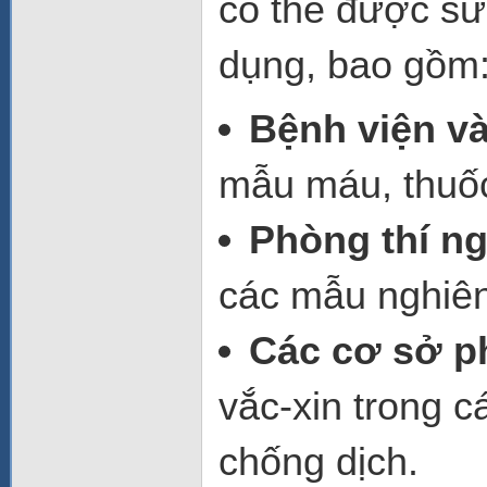
có thể được sử
dụng, bao gồm
Bệnh viện v
mẫu máu, thuốc 
Phòng thí ng
các mẫu nghiên
Các cơ sở p
vắc-xin trong c
chống dịch.