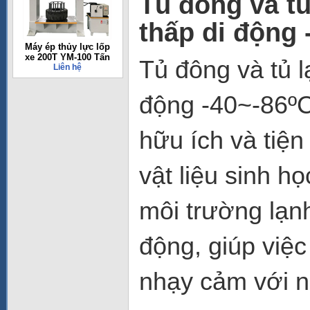
Tủ đông và tủ
thấp di động
Máy ép thủy lực lốp
xe 200T YM-100 Tấn
Tủ đông và tủ l
Liên hệ
động -40~-86
hữu ích và tiện
vật liệu sinh h
môi trường lạnh
động, giúp việc
nhạy cảm với nh