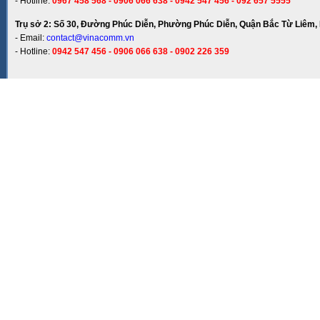
- Hotline:
0967 458 568 - 0906 066 638 - 0942 547 456 - 092 657 5555
Trụ sở 2: Số 30, Đường Phúc Diễn, Phường Phúc Diễn, Quận Bắc Từ Liêm, 
- Email:
contact@vinacomm.vn
- Hotline:
0942 547 456 - 0906 066 638 - 0902 226 359