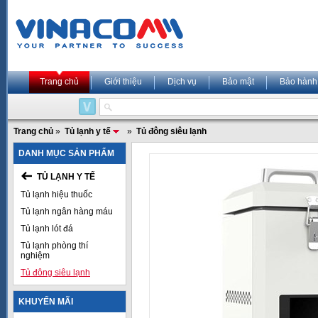
Trang chủ
Giới thiệu
Dịch vụ
Bảo mật
Bảo hành
Trang chủ
»
Tủ lạnh y tế
»
Tủ đông siêu lạnh
DANH MỤC SẢN PHẨM
TỦ LẠNH Y TẾ
Tủ lạnh hiệu thuốc
Tủ lạnh ngân hàng máu
Tủ lạnh lót đá
Tủ lạnh phòng thí
nghiệm
Tủ đông siêu lạnh
KHUYẾN MÃI