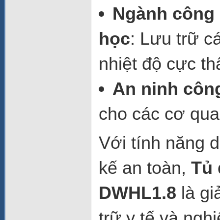
Ngành công n
học
: Lưu trữ c
nhiệt độ cực th
An ninh côn
cho các cơ qua
Với tính năng d
kế an toàn,
Tủ 
DWHL1.8
là gi
trữ y tế và ngh