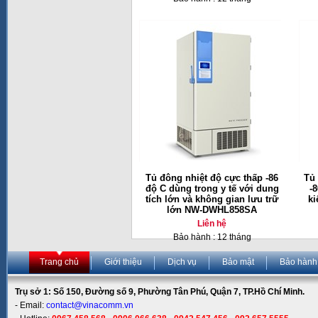
Tủ đông nhiệt độ cực thấp -86
Tủ 
độ C dùng trong y tế với dung
-
tích lớn và không gian lưu trữ
ki
lớn NW-DWHL858SA
Liên hệ
Bảo hành : 12 tháng
Trang chủ
Giới thiệu
Dịch vụ
Bảo mật
Bảo hành
Trụ sở 1: Số 150, Đường số 9, Phường Tân Phú, Quận 7, TP.Hồ Chí Minh.
- Email:
contact@vinacomm.vn