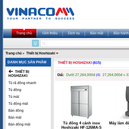
Trang chủ
Giới thiệu
Dịch vụ
Bảo mật
Bảo hành
Trang chủ
»
Thiết bị Hoshizaki
DANH MỤC SẢN PHẨM
THIẾT BỊ HOSHIZAKI
(815)
THIẾT BỊ
Giá:
Dưới 27,264,000đ
(4)
27,264,000đ » 
HOSHIZAKI
Tủ rã đông nhanh
Tủ đông
Tủ mát
Tủ đông mát
Bàn đông
Bàn mát
Tủ đông 4 cánh inox
Máy làm đ
Bàn đông mát
Hoshizaki HF-126MA-S