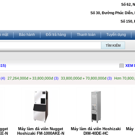
Số 62, 
Số 30, Đường Phúc Diễn,
Số 150, 
o mật
Bảo hành
Đổi trả hàng
Thanh toán
Tuyển dụng
815)
XEM 
đ
(4)
27,264,000đ » 33,800,000đ
(3)
33,800,000đ » 70,800,000đ
(3)
Hơn 70,800
gget
Máy làm đá viên Nugget
Máy làm đá viên Hoshizaki
Máy 
KE-N
Hoshizaki FM-1000AKE-N
DIM-40DE-HC