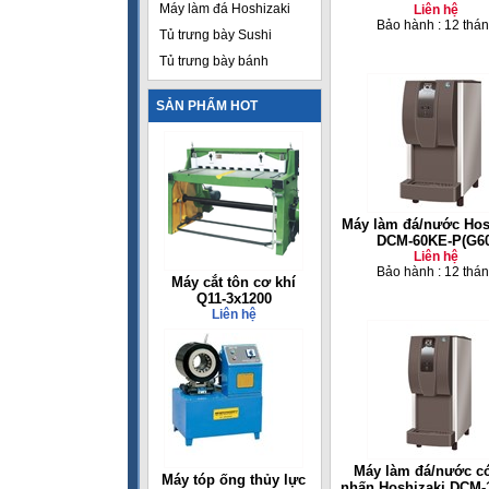
Máy làm đá Hoshizaki
Liên hệ
Bảo hành : 12 thá
Tủ trưng bày Sushi
Tủ trưng bày bánh
SẢN PHẨM HOT
Máy làm đá/nước Hos
DCM-60KE-P(G60
Liên hệ
Bảo hành : 12 thá
Máy cắt tôn cơ khí
Q11-3x1200
Liên hệ
Máy làm đá/nước có
Máy tóp ống thủy lực
nhấn Hoshizaki DCM-