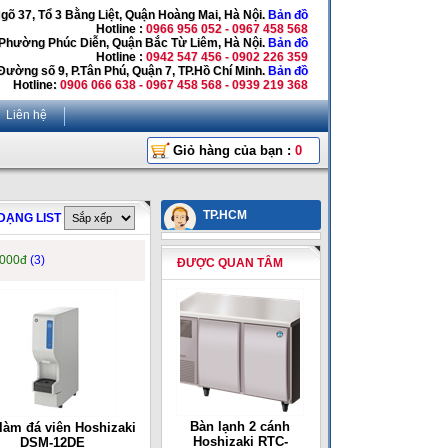
Ngõ 37, Tổ 3 Bằng Liệt, Quận Hoàng Mai, Hà Nội.
Bản đồ
Hotline :
0966 956 052 - 0967 458 568
 Phường Phúc Diễn, Quận Bắc Từ Liêm, Hà Nội.
Bản đồ
Hotline :
0942 547 456 - 0902 226 359
Đường số 9, P.Tân Phú, Quận 7, TP.Hồ Chí Minh.
Bản đồ
Hotline:
0906 066 638 - 0967 458 568 - 0939 219 368
Liên hệ
Giỏ hàng của bạn :
0
TP.HCM
DẠNG LIST
,000đ
(3)
ĐƯỢC QUAN TÂM
Bàn lạnh 2 cánh
làm đá viên Hoshizaki
Hoshizaki RTC-
DSM-12DE