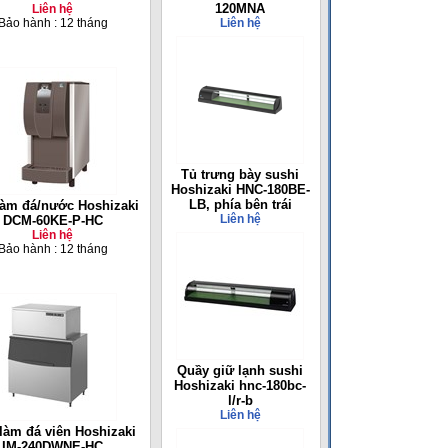
120MNA
Liên hệ
Bảo hành : 12 tháng
Liên hệ
Tủ trưng bày sushi
Hoshizaki HNC-180BE-
LB, phía bên trái
làm đá/nước Hoshizaki
Liên hệ
DCM-60KE-P-HC
Liên hệ
Bảo hành : 12 tháng
Quầy giữ lạnh sushi
Hoshizaki hnc-180bc-
l/r-b
Liên hệ
làm đá viên Hoshizaki
IM-240DWNE-HC