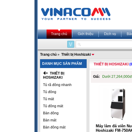
Trang chủ
Giới thiệu
Dịch vụ
Bả
Trang chủ
»
Thiết bị Hoshizaki
DANH MỤC SẢN PHẨM
THIẾT BỊ HOSHIZAKI
(
THIẾT BỊ
Giá:
Dưới 27,264,000
HOSHIZAKI
Tủ rã đông nhanh
Tủ đông
Tủ mát
Tủ đông mát
Bàn đông
Bàn mát
Máy làm đá viên Nu
Bàn đông mát
Hoshizaki FM-750A