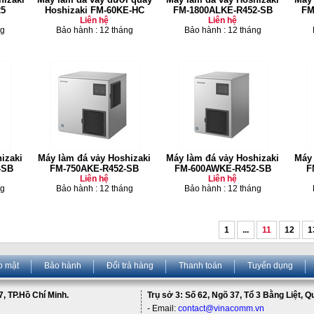
25
Hoshizaki FM-60KE-HC
FM-1800ALKE-R452-SB
FM
Liên hệ
Liên hệ
ng
Bảo hành : 12 tháng
Bảo hành : 12 tháng
izaki
Máy làm đá vảy Hoshizaki
Máy làm đá vảy Hoshizaki
Máy 
-SB
FM-750AKE-R452-SB
FM-600AWKE-R452-SB
F
Liên hệ
Liên hệ
ng
Bảo hành : 12 tháng
Bảo hành : 12 tháng
1
...
11
12
1
o mật
Bảo hành
Đổi trả hàng
Thanh toán
Tuyển dụng
, TP.Hồ Chí Minh.
Trụ sở 3: Số 62, Ngõ 37, Tổ 3 Bằng Liệt, 
- Email:
contact@vinacomm.vn