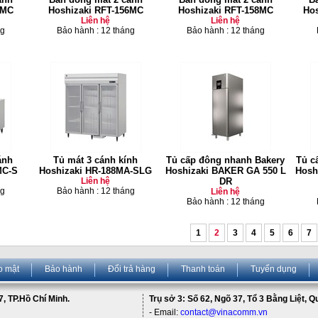
8MC
Hoshizaki RFT-156MC
Hoshizaki RFT-158MC
Hos
Liên hệ
Liên hệ
ng
Bảo hành : 12 tháng
Bảo hành : 12 tháng
ánh
Tủ mát 3 cánh kính
Tủ cấp đông nhanh Bakery
Tủ c
MC-S
Hoshizaki HR-188MA-SLG
Hoshizaki BAKER GA 550 L
Hosh
Liên hệ
DR
ng
Bảo hành : 12 tháng
Liên hệ
Bảo hành : 12 tháng
1
2
3
4
5
6
7
o mật
Bảo hành
Đổi trả hàng
Thanh toán
Tuyển dụng
, TP.Hồ Chí Minh.
Trụ sở 3: Số 62, Ngõ 37, Tổ 3 Bằng Liệt, 
- Email:
contact@vinacomm.vn