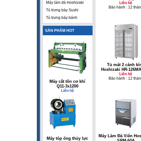
Máy làm đá Hoshizaki
Liên hệ
Bảo hành : 12 thá
Tủ trưng bày Sushi
Tủ trưng bày bánh
SẢN PHẨM HOT
Tủ mát 2 cánh kí
Hoshizaki HR-126MA
Liên hệ
Bảo hành : 12 thá
Máy cắt tôn cơ khí
Q11-3x1200
Liên hệ
Máy Làm Đá Viên Hos
Máy tóp ống thủy lực
SRM-60A