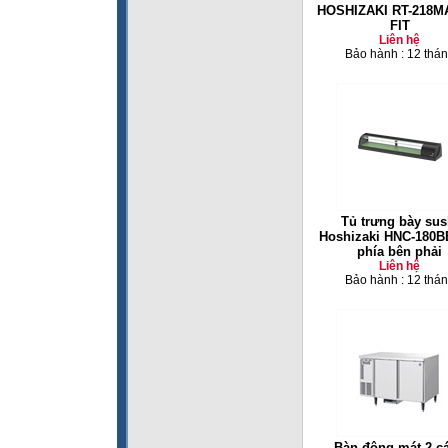
HOSHIZAKI RT-218MA
FIT
Liên hệ
Bảo hành : 12 thá
Tủ trưng bày sus
Hoshizaki HNC-180B
phía bên phải
Liên hệ
Bảo hành : 12 thá
Bàn đông mát 2 c