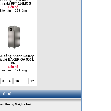
hizaki RFT-186MC-S
Liên hệ
Bảo hành : 12 tháng
ấp đông nhanh Bakery
izaki BAKER GA 950 L
DR
Liên hệ
Bảo hành : 12 tháng
8
9
10
...
17
Liên hệ
Quận Hoàng Mai, Hà Nội.