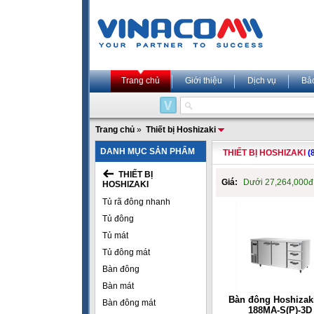
Trang chủ
Giới thiệu
Dịch vụ
Bả
Trang chủ
»
Thiết bị Hoshizaki
DANH MỤC SẢN PHẨM
THIẾT BỊ HOSHIZAKI
(
THIẾT BỊ
Giá:
Dưới 27,264,000
HOSHIZAKI
Tủ rã đông nhanh
Tủ đông
Tủ mát
Tủ đông mát
Bàn đông
Bàn mát
Bàn đông Hoshizaki
Bàn đông mát
188MA-S(P)-3D