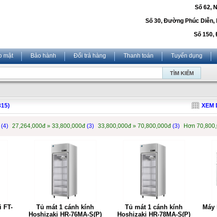
Số 62, 
Số 30, Đường Phúc Diễn,
Số 150, 
o mật
Bảo hành
Đổi trả hàng
Thanh toán
Tuyển dụng
815)
XEM 
đ
(4)
27,264,000đ » 33,800,000đ
(3)
33,800,000đ » 70,800,000đ
(3)
Hơn 70,800
 FT-
Tủ mát 1 cánh kính
Tủ mát 1 cánh kính
Máy 
Hoshizaki HR-76MA-S(P)
Hoshizaki HR-78MA-S(P)