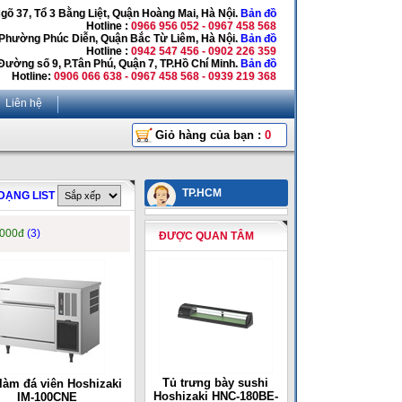
Ngõ 37, Tổ 3 Bằng Liệt, Quận Hoàng Mai, Hà Nội.
Bản đồ
Hotline :
0966 956 052 - 0967 458 568
 Phường Phúc Diễn, Quận Bắc Từ Liêm, Hà Nội.
Bản đồ
Hotline :
0942 547 456 - 0902 226 359
Đường số 9, P.Tân Phú, Quận 7, TP.Hồ Chí Minh.
Bản đồ
Hotline:
0906 066 638 - 0967 458 568 - 0939 219 368
Liên hệ
Giỏ hàng của bạn :
0
TP.HCM
DẠNG LIST
,000đ
(3)
ĐƯỢC QUAN TÂM
Tủ trưng bày sushi
làm đá viên Hoshizaki
Hoshizaki HNC-180BE-
IM-100CNE