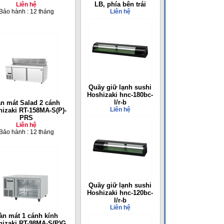
LB, phía bên trái
Liên hệ
Bảo hành : 12 tháng
Liên hệ
Quầy giữ lạnh sushi
Hoshizaki hnc-180bc-
l/r-b
n mát Salad 2 cánh
Liên hệ
izaki RT-158MA-S(P)-
PRS
Liên hệ
Bảo hành : 12 tháng
Quầy giữ lạnh sushi
Hoshizaki hnc-120bc-
l/r-b
Liên hệ
àn mát 1 cánh kính
hizaki RT-98MA-S(P)G