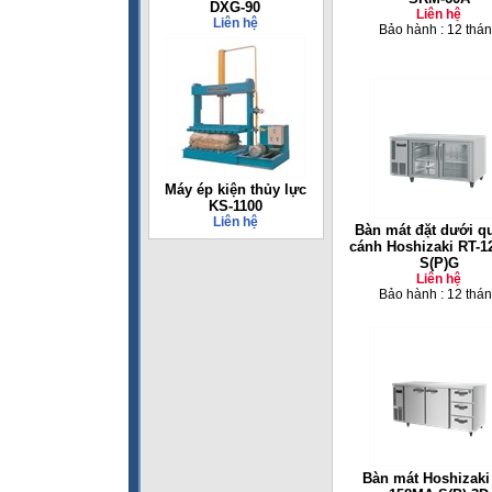
DXG-90
Liên hệ
Liên hệ
Bảo hành : 12 thá
Máy ép kiện thủy lực
KS-1100
Liên hệ
Bàn mát đặt dưới q
cánh Hoshizaki RT-1
S(P)G
Liên hệ
Bảo hành : 12 thá
Bàn mát Hoshizaki