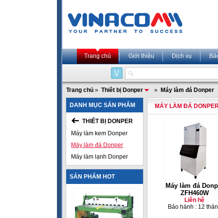
Trang chủ
Giới thiệu
Dịch vụ
Bả
Trang chủ
»
Thiêt bị Donper
»
Máy làm đá Donper
DANH MỤC SẢN PHẨM
MÁY LÀM ĐÁ DONPE
THIÊT BỊ DONPER
Máy làm kem Donper
Máy làm đá Donper
Máy làm lạnh Donper
SẢN PHẨM HOT
Máy làm đá Donp
ZFH460W
Liên hệ
Bảo hành : 12 thá