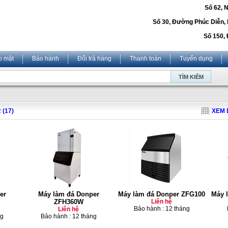
Số 62, 
Số 30, Đường Phúc Diễn,
Số 150, 
o mật
Bảo hành
Đổi trả hàng
Thanh toán
Tuyển dụng
R
(17)
XEM 
er
Máy làm đá Donper
Máy làm đá Donper ZFG100
Máy 
ZFH360W
Liên hệ
Bảo hành : 12 tháng
Liên hệ
ng
Bảo hành : 12 tháng