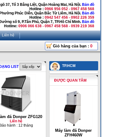
Ngõ 37, Tổ 3 Bằng Liệt, Quận Hoàng Mai, Hà Nội.
Bản đồ
Hotline :
0966 956 052 - 0967 458 568
 Phường Phúc Diễn, Quận Bắc Từ Liêm, Hà Nội.
Bản đồ
Hotline :
0942 547 456 - 0902 226 359
Đường số 9, P.Tân Phú, Quận 7, TP.Hồ Chí Minh.
Bản đồ
Hotline:
0906 066 638 - 0967 458 568 - 0939 219 368
Liên hệ
Giỏ hàng của bạn :
0
TP.HCM
DẠNG LIST
ĐƯỢC QUAN TÂM
làm đá Donper ZFG120
Liên hệ
Bảo hành : 12 tháng
Máy làm đá Donper
ZFH460W