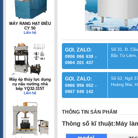
MÁY RANG HẠT ĐIỀU
CY 50
Liên hệ
Số 31, Đ. Cầu
GỌI, ZALO:
Bắc Từ Liêm,
0906 066 638 -
0964 201 437
Số 62, Ngõ 37
GỌI, ZALO:
Máy ép thủy lực dụng
cụ nấu nướng nhà
Hoàng Mai, H
0966 956 052 -
bếp YQ32-315T
0967 549 142
Liên hệ
THÔNG TIN SẢN PHẨM
Thông số kĩ thuật:Máy l