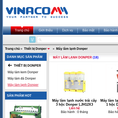
Trang chủ
Giới thiệu
Dịch vụ
Bảo mật
Bảo hành
Trang chủ
»
Thiêt bị Donper
»
Máy làm lạnh Donper
DANH MỤC SẢN PHẨM
MÁY LÀM LẠNH DONPER
(18)
THIÊT BỊ DONPER
Máy làm kem Donper
Máy làm đá Donper
Máy làm lạnh Donper
SẢN PHẨM HOT
Máy làm lạnh nước trái cây
Máy làm lạ
3 hộc Donper LJH12X3
1 hộc 
Liên hệ
Bảo hành : 0 tháng
Bảo hà