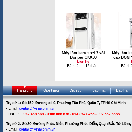
Máy làm kem tươi 3 vòi
Máy làm ke
Donper CKX80
cấp DON
Liên hệ
Bảo hành : 12 tháng
Bảo hà
Trang chủ
Giới thiệu
Dịch vụ
Bảo mật
Bảo hành
Trụ sở 1: Số 150, Đường số 9, Phường Tân Phú, Quận 7, TP.Hồ Chí Minh.
- Email:
contact@vinacomm.vn
- Hotline:
0967 458 568 - 0906 066 638 - 0942 547 456 - 092 657 5555
Trụ sở 2: Số 30, Đường Phúc Diễn, Phường Phúc Diễn, Quận Bắc Từ Liêm, 
- Email:
contact@vinacomm.vn