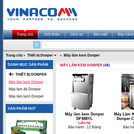
Trang chủ
Giới thiệu
Dịch vụ
Bảo mật
Bảo hành
Trang chủ
»
Thiêt bị Donper
»
Máy làm kem Donper
DANH MỤC SẢN PHẨM
MÁY LÀM KEM DONPER
(48)
THIÊT BỊ DONPER
Máy làm kem Donper
Máy làm đá Donper
Máy làm lạnh Donper
SẢN PHẨM HOT
Máy làm kem Donper
Máy Làm K
DF488YL
Donper C
Liên hệ
Bảo hành : 12 tháng
Bảo hà