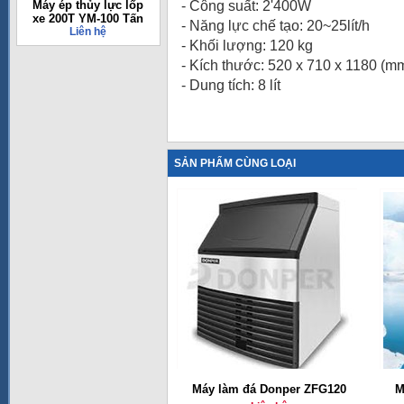
Máy ép thủy lực lốp
- Công suất: 2'400W
xe 200T YM-100 Tấn
- Năng lực chế tạo: 20~25lít/h
Liên hệ
- Khối lượng: 120 kg
- Kích thước: 520 x 710 x 1180 (m
- Dung tích: 8 lít
SẢN PHẨM CÙNG LOẠI
Máy làm đá Donper ZFG120
M