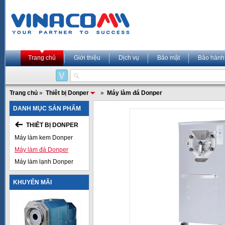
Trang chủ
Giới thiệu
Dịch vụ
Bảo mật
Bảo hành
Trang chủ
»
Thiêt bị Donper
»
Máy làm đá Donper
DANH MỤC SẢN PHẨM
THIÊT BỊ DONPER
Máy làm kem Donper
Máy làm đá Donper
Máy làm lạnh Donper
KHUYẾN MÃI