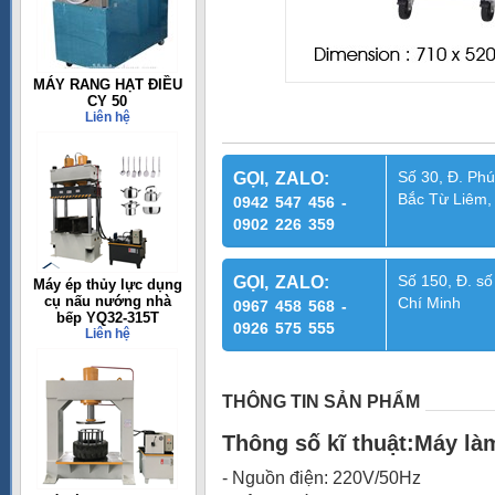
MÁY RANG HẠT ĐIỀU
CY 50
Liên hệ
Số 30, Đ. Phú
GỌI, ZALO:
Bắc Từ Liêm,
0942 547 456 -
0902 226 359
Số 150, Đ. số
GỌI, ZALO:
Máy ép thủy lực dụng
cụ nấu nướng nhà
Chí Minh
0967 458 568 -
bếp YQ32-315T
0926 575 555
Liên hệ
THÔNG TIN SẢN PHẨM
Thông số kĩ thuật:Máy l
- Nguồn điện: 220V/50Hz