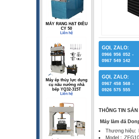
MÁY RANG HẠT ĐIỀU
CY 50
Liên hệ
GỌI, ZALO:
0966 956 052 -
0967 549 142
GỌI, ZALO:
Máy ép thủy lực dụng
0967 458 568 -
cụ nấu nướng nhà
bếp YQ32-315T
0926 575 555
Liên hệ
THÔNG TIN SẢN
Máy làm đá Don
Thương hiệu
Model : ZFG1