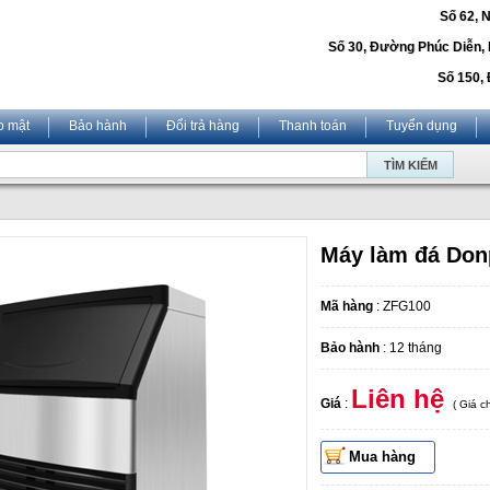
Số 62, 
Số 30, Đường Phúc Diễn,
Số 150, 
o mật
Bảo hành
Đổi trả hàng
Thanh toán
Tuyển dụng
Máy làm đá Don
Mã hàng
: ZFG100
Bảo hành
: 12 tháng
Liên hệ
Giá
:
( Giá 
Mua hàng