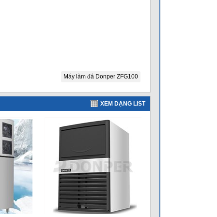
Máy làm đá Donper ZFG100
XEM DẠNG LIST