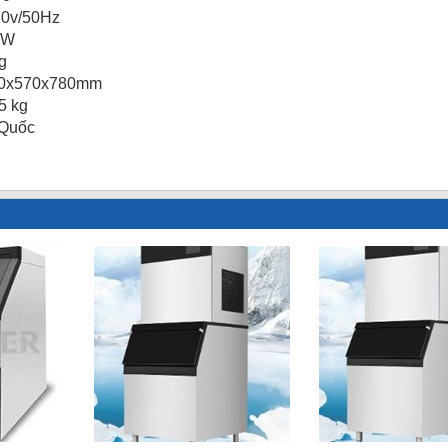
20v/50Hz
0W
g
510x570x780mm
5 kg
 Quốc