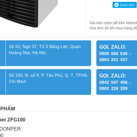
Giá bán niêm yết trên Websit
hóa đơn đỏ khi mua hàng để
Số 62, Ngõ 37, Tổ 3 Bằng Liệt, Quận
GỌI, ZALO:
Hoàng Mai, Hà Nội.
0906 066 638 -
0964 201 437
Số 150, Đ. số 9, P. Tân Phú, Q. 7, TP.Hồ
GỌI, ZALO:
Chí Minh
0942 547 456 -
0902 226 359
 PHẨM
per ZFG100
: DONPER
00