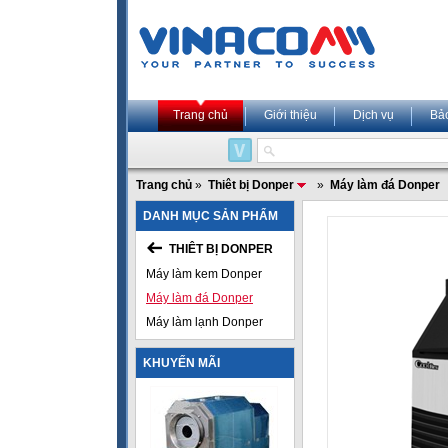
Trang chủ
Giới thiệu
Dịch vụ
Bả
Trang chủ
»
Thiêt bị Donper
»
Máy làm đá Donper
DANH MỤC SẢN PHẨM
THIÊT BỊ DONPER
Máy làm kem Donper
Máy làm đá Donper
Máy làm lạnh Donper
KHUYẾN MÃI