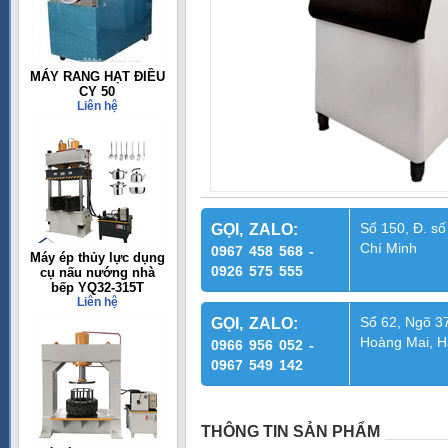
MÁY RANG HẠT ĐIỀU
CY 50
Liên hệ
Số 150, Đ. số
GỌI, ZALO:
Chí Minh
0967 458 568 -
Máy ép thủy lực dụng
0926 575 555
cụ nấu nướng nhà
bếp YQ32-315T
Liên hệ
Số 62, Ngõ 37
GỌI, ZALO:
Hoàng Mai, H
0966 956 052 -
0967 549 142
THÔNG TIN SẢN PHẨM