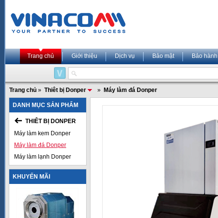
Trang chủ
Giới thiệu
Dịch vụ
Bảo mật
Bảo hành
Trang chủ
»
Thiêt bị Donper
»
Máy làm đá Donper
DANH MỤC SẢN PHẨM
THIÊT BỊ DONPER
Máy làm kem Donper
Máy làm đá Donper
Máy làm lạnh Donper
KHUYẾN MÃI