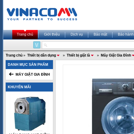
Trang chủ
Giới thiệu
Dịch vụ
Bảo mật
Bảo hành
Trang chủ
»
Thiết bị dân dụng
»
Thiết bị giặt là
»
Máy Giặt Gia Đình
DANH MỤC SẢN PHẨM
MÁY GIẶT GIA ĐÌNH
KHUYẾN MÃI