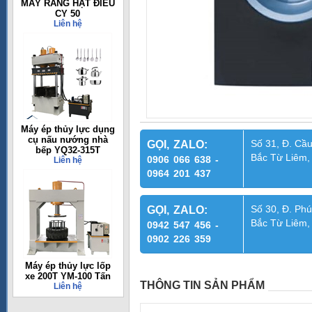
MÁY RANG HẠT ĐIỀU
CY 50
Liên hệ
Máy ép thủy lực dụng
cụ nấu nướng nhà
Số 31, Đ. Cầu
GỌI, ZALO:
bếp YQ32-315T
Bắc Từ Liêm,
0906 066 638 -
Liên hệ
0964 201 437
Số 30, Đ. Phú
GỌI, ZALO:
Bắc Từ Liêm,
0942 547 456 -
0902 226 359
Máy ép thủy lực lốp
xe 200T YM-100 Tấn
THÔNG TIN SẢN PHẨM
Liên hệ