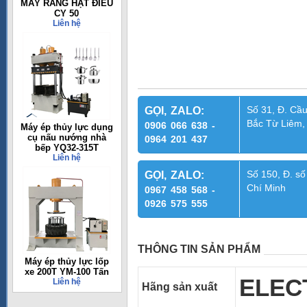
MÁY RANG HẠT ĐIỀU
CY 50
Liên hệ
Số 31, Đ. Cầu
GỌI, ZALO:
Bắc Từ Liêm,
0906 066 638 -
Máy ép thủy lực dụng
cụ nấu nướng nhà
0964 201 437
bếp YQ32-315T
Liên hệ
Số 150, Đ. số
GỌI, ZALO:
Chí Minh
0967 458 568 -
0926 575 555
THÔNG TIN SẢN PHẨM
Máy ép thủy lực lốp
xe 200T YM-100 Tấn
ELEC
Liên hệ
Hãng sản xuất