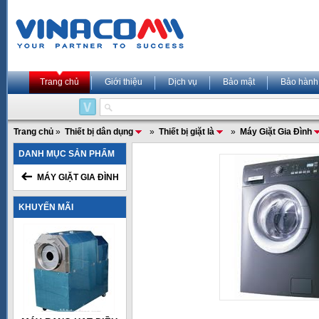
Trang chủ
Giới thiệu
Dịch vụ
Bảo mật
Bảo hành
Trang chủ
»
Thiết bị dân dụng
»
Thiết bị giặt là
»
Máy Giặt Gia Đình
DANH MỤC SẢN PHẨM
MÁY GIẶT GIA ĐÌNH
KHUYẾN MÃI