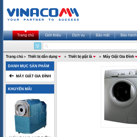
Trang chủ
Giới thiệu
Dịch vụ
Bảo mật
Bảo hành
Trang chủ
»
Thiết bị dân dụng
»
Thiết bị giặt là
»
Máy Giặt Gia Đình
DANH MỤC SẢN PHẨM
MÁY GIẶT GIA ĐÌNH
KHUYẾN MÃI