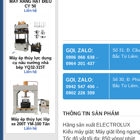
MÁY RANG HẠT ĐIỀU
CY 50
Liên hệ
Số 31, Đ. Cầu
GỌI, ZALO:
Bắc Từ Liêm,
0906 066 638 -
Máy ép thủy lực dụng
cụ nấu nướng nhà
0964 201 437
bếp YQ32-315T
Liên hệ
Số 30, Đ. Phú
GỌI, ZALO:
Bắc Từ Liêm,
0942 547 456 -
0902 226 359
THÔNG TIN SẢN PHẨM
Máy ép thủy lực lốp
xe 200T YM-100 Tấn
Hãng sản xuất ELECTROLUX
Liên hệ
Kiểu máy giặt: Máy giặt lồng ngan
Tốc độ vắt tối đa: 850 vòng/ phút