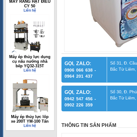
MÁY RANG HẠT ĐIỀU
CY 50
Liên hệ
Máy ép thủy lực dụng
cụ nấu nướng nhà
Số 31, Đ. Cầu
GỌI, ZALO:
bếp YQ32-315T
Bắc Từ Liêm,
0906 066 638 -
Liên hệ
0964 201 437
Số 30, Đ. Phú
GỌI, ZALO:
Bắc Từ Liêm,
0942 547 456 -
0902 226 359
Máy ép thủy lực lốp
xe 200T YM-100 Tấn
THÔNG TIN SẢN PHẨM
Liên hệ