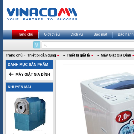
Trang chủ
Giới thiệu
Dịch vụ
Bảo mật
Bảo hành
Trang chủ
»
Thiết bị dân dụng
»
Thiết bị giặt là
»
Máy Giặt Gia Đình
DANH MỤC SẢN PHẨM
MÁY GIẶT GIA ĐÌNH
KHUYẾN MÃI