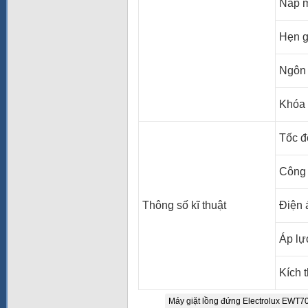
Nắp 
Hẹn g
Ngôn
Khóa 
Tốc đ
Công 
Thông số kĩ thuật
Điện 
Áp lự
Kích 
Máy giặt lồng đứng Electrolux EWT