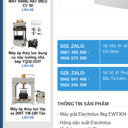
MÁY RANG HẠT ĐIỀU
CY 50
Liên hệ
Số 150, Đ. số
GỌI, ZALO:
Chí Minh
0967 458 568 -
Máy ép thủy lực dụng
cụ nấu nướng nhà
0926 575 555
bếp YQ32-315T
Liên hệ
Số 30, Đ. Phú
GỌI, ZALO:
Bắc Từ Liêm,
0942 547 456 -
0902 226 359
THÔNG TIN SẢN PHẨM
Máy ép thủy lực lốp
xe 200T YM-100 Tấn
- Máy giặt Electrolux 9kg EWT904
Liên hệ
- Hãng sản xuất Electrolux