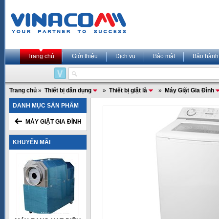
Trang chủ
Giới thiệu
Dịch vụ
Bảo mật
Bảo hành
Trang chủ
»
Thiết bị dân dụng
»
Thiết bị giặt là
»
Máy Giặt Gia Đình
DANH MỤC SẢN PHẨM
MÁY GIẶT GIA ĐÌNH
KHUYẾN MÃI