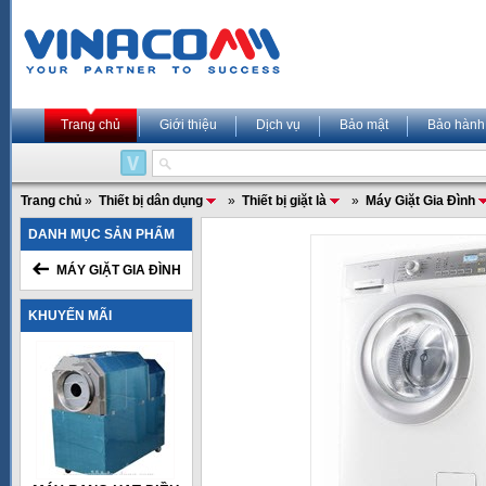
Trang chủ
Giới thiệu
Dịch vụ
Bảo mật
Bảo hành
Trang chủ
»
Thiết bị dân dụng
»
Thiết bị giặt là
»
Máy Giặt Gia Đình
DANH MỤC SẢN PHẨM
MÁY GIẶT GIA ĐÌNH
KHUYẾN MÃI