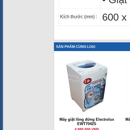
600 x
Kích thước (mm)
:
SẢN PHẨM CÙNG LOẠI
Máy giặt lồng đứng Electrolux
Má
EWT7042S
4,990,000 VNĐ