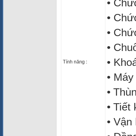
• Chứ
• Chứ
• Chứ
• Chu
• Kho
Tính năng
:
• Máy
• Thùn
• Tiết
• Vận 