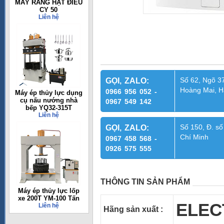
MÁY RANG HẠT ĐIỀU
CY 50
Liên hệ
Số 62, Ngõ 37
GỌI, ZALO:
Hoàng Mai, H
0966 956 052 -
Máy ép thủy lực dụng
cụ nấu nướng nhà
0967 549 142
bếp YQ32-315T
Liên hệ
Số 150, Đ. số
GỌI, ZALO:
Chí Minh
0967 458 568 -
0926 575 555
THÔNG TIN SẢN PHẨM
Máy ép thủy lực lốp
xe 200T YM-100 Tấn
ELEC
Liên hệ
Hãng sản xuất
: