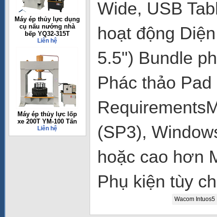
Wide, USB Tabl
Máy ép thủy lực dụng
cụ nấu nướng nhà
hoạt động Diện 
bếp YQ32-315T
Liên hệ
5.5") Bundle p
Phác thảo Pad 
RequirementsM
Máy ép thủy lực lốp
xe 200T YM-100 Tấn
(SP3), Windows
Liên hệ
hoặc cao hơn 
Phụ kiện tùy c
Wacom Intuos5