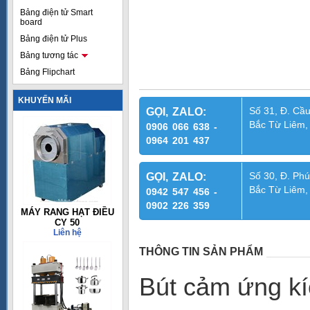
Bảng điện tử Smart
board
Bảng điện tử Plus
Bảng tương tác
Bảng Flipchart
KHUYẾN MÃI
Số 31, Đ. Cầu
GỌI, ZALO:
Bắc Từ Liêm,
0906 066 638 -
0964 201 437
Số 30, Đ. Phú
GỌI, ZALO:
Bắc Từ Liêm,
0942 547 456 -
0902 226 359
MÁY RANG HẠT ĐIỀU
CY 50
Liên hệ
THÔNG TIN SẢN PHẨM
Bút cảm ứng kíc